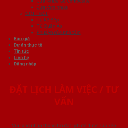
Cửa Nhựa Gỗ Composite
Cửa vòm nhựa
NỘI THẤT
Tủ Kệ Bếp
Tủ Quần Áo
Phụ kiện cửa nhà tắm
Báo giá
Dự án thực tế
Tin tức
Liên hệ
Đăng nhập
ĐẶT LỊCH LÀM VIỆC / TƯ
VẤN
Vui lòng nhập thông tin đặt lịch để được sắp xếp