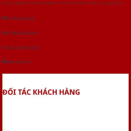
Với kinh nghiệm nhiêu năm nghiên cứu cửa theo tiêu chuẩn công nghệ Châu
Âu.Chúng tôi tự tin là nhà sản xuất & cung cấp hàng đầu tại Việt Nam!
Gửi yêu cầu tư vấn
Tải báo giá tổng hợp
Yêu cầu gọi lại (3 phút)
Dành cho đại lý
ĐỐI TÁC KHÁCH HÀNG