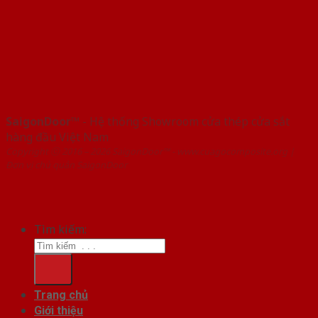
SaigonDoor™
- Hệ thống Showroom cửa thép cửa sắt
hàng đầu Việt Nam
Copyright ⓒ 2016 – 2026 SaigonDoor™ - www.cuagocomposite.org |
Đơn vị chủ quản SaigonDoor
Tìm kiếm:
Trang chủ
Giới thiệu