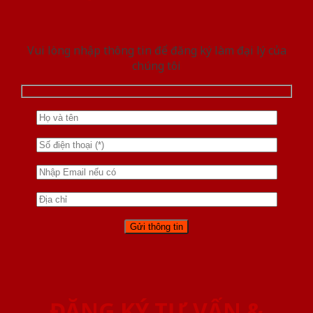
Vui lòng nhập thông tin để đăng ký làm đại lý của
chúng tôi
ĐĂNG KÝ TƯ VẤN &