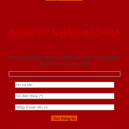
ĐĂNG KÝ NHẬN BÁO GIÁ
Nhập thông tin để nhận được báo giá mới nhât đầy
đủ nhất và chi tiết nhất.