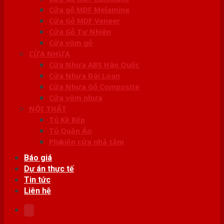
Cửa gỗ MDF Melamine
Cửa Gỗ MDF Veneer
Cửa Gỗ Tự Nhiên
Cửa vòm gỗ
CỬA NHỰA
Cửa Nhựa ABS Hàn Quốc
Cửa Nhựa Đài Loan
Cửa Nhựa Gỗ Composite
Cửa vòm nhựa
NỘI THẤT
Tủ Kệ Bếp
Tủ Quần Áo
Phụ kiện cửa nhà tắm
Báo giá
Dự án thực tế
Tin tức
Liên hệ