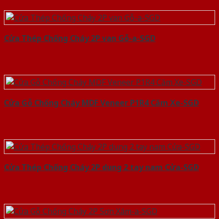
Cửa Thép Chống Cháy 2P van Gỗ-a-SGD
Cửa Gỗ Chống Cháy MDF Veneer P1R4 Căm Xe-SGD
Cửa Thép Chống Cháy 2P dung 2 tay nam Cửa-SGD