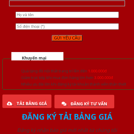
Khuyến mại
Quà tặng đồ nội thất trang trí lên đến
1.000.000đ
Giảm trực tiếp khi mua đơn hàng lớn hơn
3.000.000đ
Nhiều ưu đãi lớn khi đăng ký tài khoản thành viên thân thiết
TẢI BẢNG GIÁ
ĐĂNG KÝ TƯ VẤN
ĐĂNG KÝ TẢI BẢNG GIÁ
Đăng ký nhận báo giá mới nhất từ chúng tôi