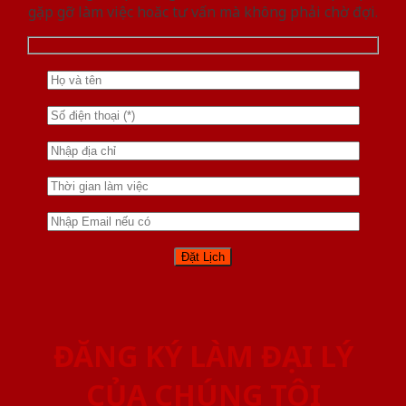
gặp gỡ làm việc hoăc tư vấn mà không phải chờ đợi.
ĐĂNG KÝ LÀM ĐẠI LÝ
CỦA CHÚNG TÔI