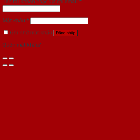
Tên tài khoản hoặc địa chỉ email
*
Mật khẩu
*
Ghi nhớ mật khẩu
Đăng nhập
Quên mật khẩu?