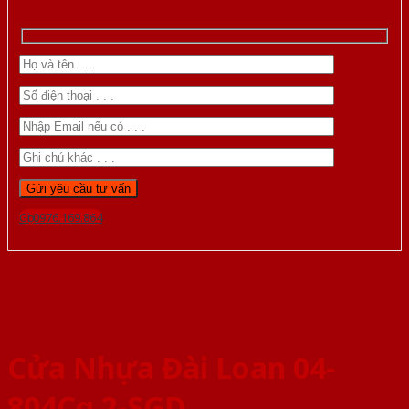
Gọi 0976.169.864
Cửa Nhựa Đài Loan 04-
804Cg 2-SGD