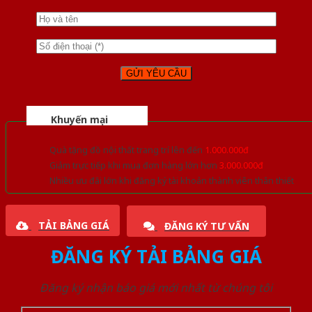
Khuyến mại
Quà tặng đồ nội thất trang trí lên đến
1.000.000đ
Giảm trực tiếp khi mua đơn hàng lớn hơn
3.000.000đ
Nhiều ưu đãi lớn khi đăng ký tài khoản thành viên thân thiết
TẢI BẢNG GIÁ
ĐĂNG KÝ TƯ VẤN
ĐĂNG KÝ TẢI BẢNG GIÁ
Đăng ký nhận báo giá mới nhất từ chúng tôi