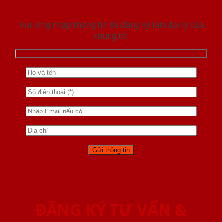
Vui lòng nhập thông tin để đăng ký làm đại lý của
chúng tôi
ĐĂNG KÝ TƯ VẤN &