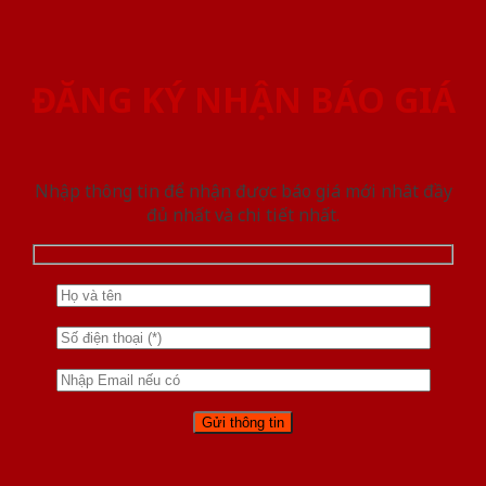
ĐĂNG KÝ NHẬN BÁO GIÁ
Nhập thông tin để nhận được báo giá mới nhât đầy
đủ nhất và chi tiết nhất.