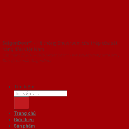
SaigonDoor™
- Hệ thống Showroom cửa thép cửa sắt
hàng đầu Việt Nam
Copyright ⓒ 2016 – 2026 SaigonDoor™ - www.cuagocomposite.org |
Đơn vị chủ quản SaigonDoor
Tìm kiếm:
Trang chủ
Giới thiệu
Sản phẩm