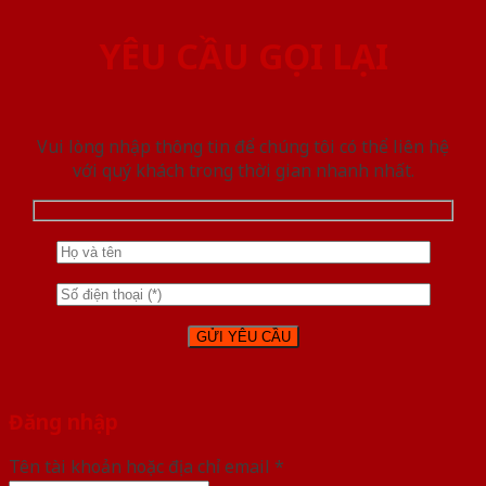
YÊU CẦU GỌI LẠI
Vui lòng nhập thông tin để chúng tôi có thể liên hệ
với quý khách trong thời gian nhanh nhất.
Đăng nhập
Tên tài khoản hoặc địa chỉ email
*