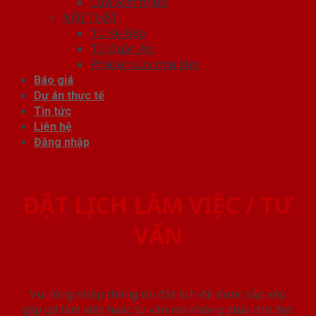
Cửa vòm nhựa
NỘI THẤT
Tủ Kệ Bếp
Tủ Quần Áo
Phụ kiện cửa nhà tắm
Báo giá
Dự án thực tế
Tin tức
Liên hệ
Đăng nhập
ĐẶT LỊCH LÀM VIỆC / TƯ
VẤN
Vui lòng nhập thông tin đặt lịch để được sắp xếp
gặp gỡ làm việc hoăc tư vấn mà không phải chờ đợi.