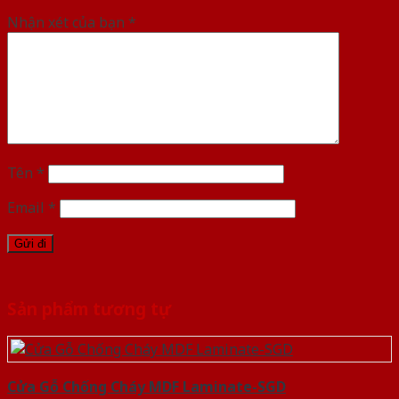
Nhận xét của bạn
*
Tên
*
Email
*
Sản phẩm tương tự
Cửa Gỗ Chống Cháy MDF Laminate-SGD