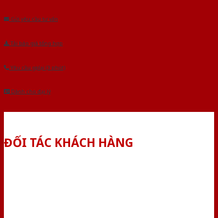
Âu.Chúng tôi tự tin là nhà sản xuất & cung cấp hàng đầu tại Việt Nam!
Gửi yêu cầu tư vấn
Tải báo giá tổng hợp
Yêu cầu gọi lại (3 phút)
Dành cho đại lý
ĐỐI TÁC KHÁCH HÀNG