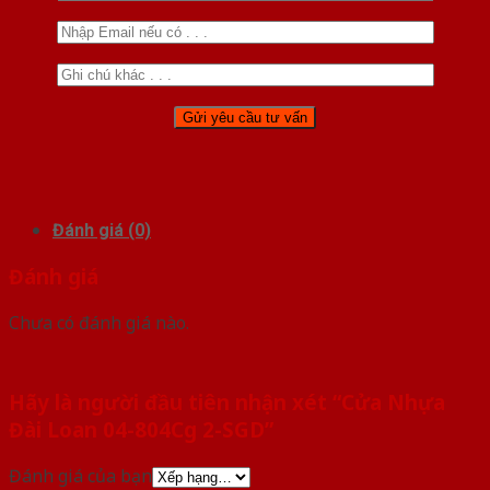
Đánh giá (0)
Đánh giá
Chưa có đánh giá nào.
Hãy là người đầu tiên nhận xét “Cửa Nhựa
Đài Loan 04-804Cg 2-SGD”
Đánh giá của bạn