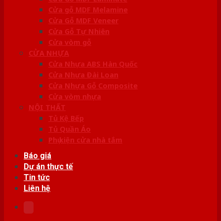
Cửa gỗ MDF Melamine
Cửa Gỗ MDF Veneer
Cửa Gỗ Tự Nhiên
Cửa vòm gỗ
CỬA NHỰA
Cửa Nhựa ABS Hàn Quốc
Cửa Nhựa Đài Loan
Cửa Nhựa Gỗ Composite
Cửa vòm nhựa
NỘI THẤT
Tủ Kệ Bếp
Tủ Quần Áo
Phụ kiện cửa nhà tắm
Báo giá
Dự án thực tế
Tin tức
Liên hệ