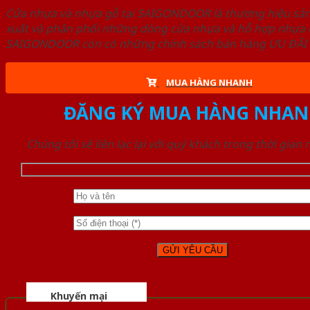
Cửa nhựa và nhựa gỗ tại SAIGONDOOR là thương hiệu s
xuất và phân phối những dòng cửa nhựa và hỗ hợp nhựa ch
SAIGONDOOR còn có những chính sách bán hàng ƯU ĐÃI CAO
MUA HÀNG NHANH
ĐĂNG KÝ MUA HÀNG NHAN
Chúng tôi sẽ liên lạc lại với quý khách trong thời gian
Khuyến mại