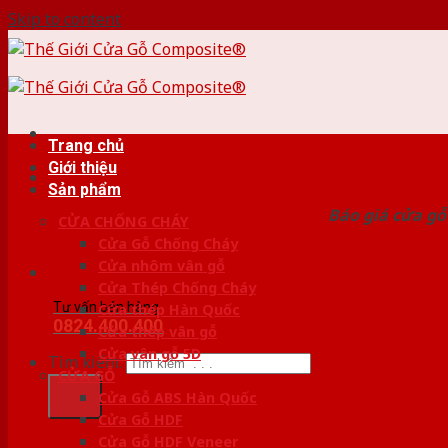
Skip to content
Trang chủ
Giới thiệu
HỆ
Sản phẩm
Báo giá cửa gỗ
CỬA CHỐNG CHÁY
Cửa Gỗ Chống Cháy
Cửa nhôm vân gỗ
Cửa Thép Chống Cháy
Tư vấn bán hàng
Cửa thép Hàn Quốc
0824.400.400
Cửa thép vân gỗ
Cửa vân gỗ 5D
Tìm kiếm:
CỬA GỖ
Cửa Gỗ ABS Hàn Quốc
Cửa Gỗ HDF
Cửa Gỗ HDF Veneer