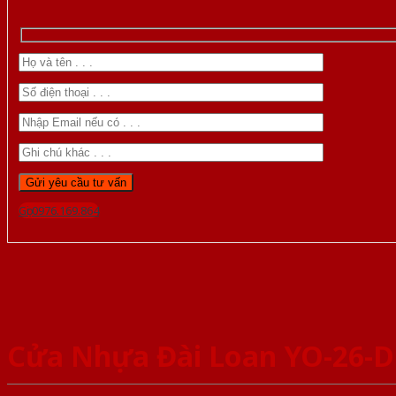
Gọi 0976.169.864
Cửa Nhựa Đài Loan YO-26-