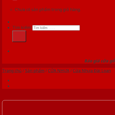
Chưa có sản phẩm trong giỏ hàng.
Tìm kiếm:
HỆ
Báo giá cửa gỗ
Trang chủ
/
Sản phẩm
/
CỬA NHỰA
/
Cửa Nhựa Đài Loan