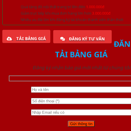
Quà tặng đồ nội thất trang trí lên đến
1.000.000đ
Giảm trực tiếp khi mua đơn hàng lớn hơn
3.000.000đ
Nhiều ưu đãi lớn khi đăng ký tài khoản thành viên thân thiết
TẢI BẢNG GIÁ
ĐĂNG KÝ TƯ VẤN
ĐĂN
TẢI BẢNG GIÁ
Đăng ký nhận báo giá mới nhất từ chúng tôi