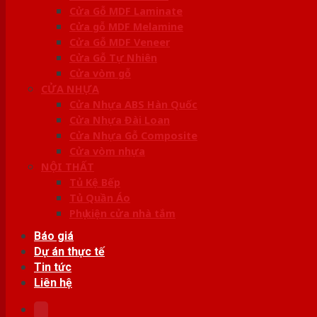
Cửa Gỗ MDF Laminate
Cửa gỗ MDF Melamine
Cửa Gỗ MDF Veneer
Cửa Gỗ Tự Nhiên
Cửa vòm gỗ
CỬA NHỰA
Cửa Nhựa ABS Hàn Quốc
Cửa Nhựa Đài Loan
Cửa Nhựa Gỗ Composite
Cửa vòm nhựa
NỘI THẤT
Tủ Kệ Bếp
Tủ Quần Áo
Phụ kiện cửa nhà tắm
Báo giá
Dự án thực tế
Tin tức
Liên hệ