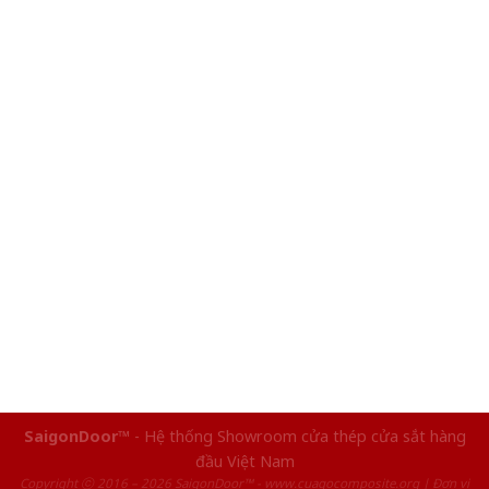
SaigonDoor™
- Hệ thống Showroom cửa thép cửa sắt hàng
đầu Việt Nam
Copyright ⓒ 2016 – 2026 SaigonDoor™ - www.cuagocomposite.org | Đơn vị