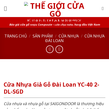
Skip
to
content
HỆ THỐNG SHOWROOM SAIGONDOOR
Báo giá cửa gỗ nhựa Composite – cửa chịu nước hàng đầu Việt Nam
TRANG CHỦ
/
SẢN PHẨM
/
CỬA NHỰA
/
CỬA NHỰA
ĐÀI LOAN
Cửa Nhựa Giả Gỗ Đài Loan YC-40 2-
DL-SGD
Cửa nhựa và nhựa gỗ tại SAIGONDOOR là thương hiệu