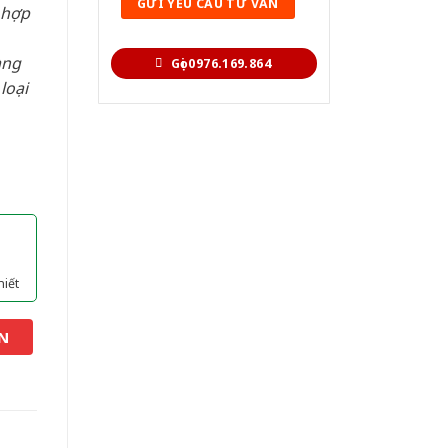
 hợp
àng
Gọi 0976.169.864
loại
hiết
N