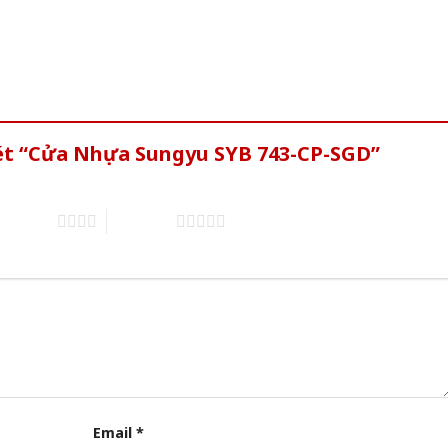
xét “Cửa Nhựa Sungyu SYB 743-CP-SGD”
of 5 stars
5 of 5 stars
Email
*