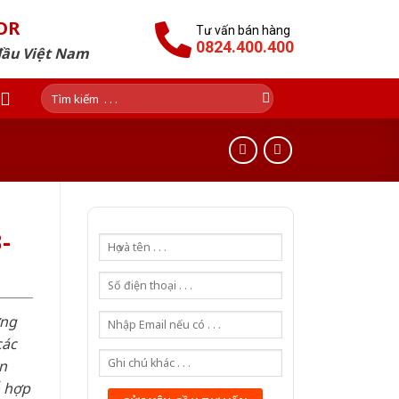
OR
Tư vấn bán hàng
0824.400.400
đầu Việt Nam
Tìm
kiếm:
-
ơng
các
n
ỗ hợp