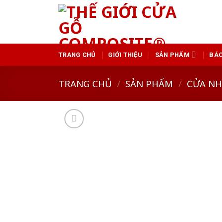
Skip
to
content
TRANG CHỦ
GIỚI THIỆU
SẢN PHẨM
BÁO
TRANG CHỦ
/
SẢN PHẨM
/
CỬA N