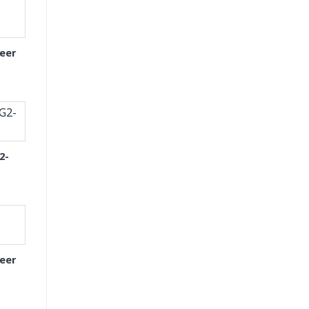
eer
2-
eer