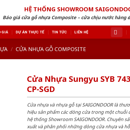
HỆ THỐNG SHOWROOM SAIGONDO
Báo giá cửa gỗ nhựa Composite – cửa chịu nước hàng 
 GIÁ
DỰ ÁN THỰC TẾ
TIN TỨC
LIÊN HỆ
HỰA
/
CỬA NHỰA GỖ COMPOSITE
Cửa Nhựa Sungyu SYB 743
CP-SGD
Cửa nhựa và nhựa gỗ tại SAIGONDOOR là thư
hiệu sản phẩm các dòng cửa trong một chuỗi 
hệ thống Showroom SAIGONDOOR. Chuyên sả
xuất và phân phối những dòng cửa nhựa và h