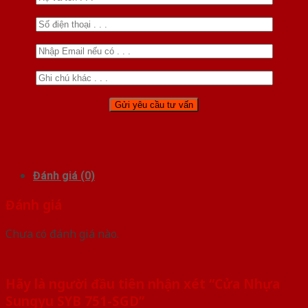
Đánh giá (0)
Đánh giá
Chưa có đánh giá nào.
Hãy là người đầu tiên nhận xét “Cửa Nhựa
Sungyu SYB 751-SGD”