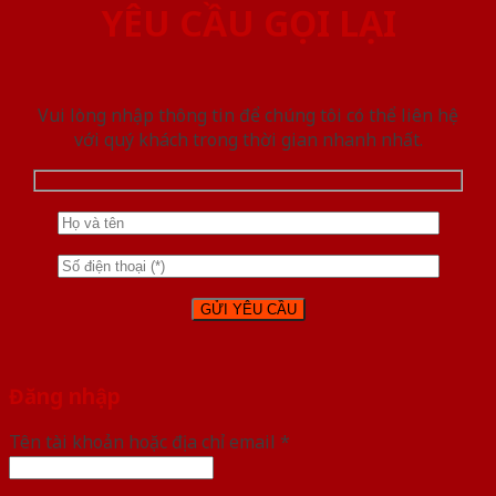
YÊU CẦU GỌI LẠI
Vui lòng nhập thông tin để chúng tôi có thể liên hệ
với quý khách trong thời gian nhanh nhất.
Đăng nhập
Tên tài khoản hoặc địa chỉ email
*