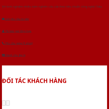
Với kinh nghiệm nhiêu năm nghiên cứu cửa theo tiêu chuẩn công nghệ Châu
Âu.Chúng tôi tự tin là nhà sản xuất & cung cấp hàng đầu tại Việt Nam!
Gửi yêu cầu tư vấn
Tải báo giá tổng hợp
Yêu cầu gọi lại (3 phút)
Dành cho đại lý
ĐỐI TÁC KHÁCH HÀNG