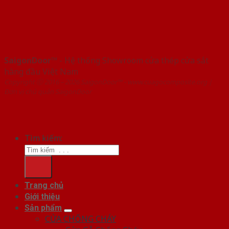
SaigonDoor™
- Hệ thống Showroom cửa thép cửa sắt
hàng đầu Việt Nam
Copyright ⓒ 2016 – 2026 SaigonDoor™ - www.cuagocomposite.org |
Đơn vị chủ quản SaigonDoor
Tìm kiếm:
Trang chủ
Giới thiệu
Sản phẩm
CỬA CHỐNG CHÁY