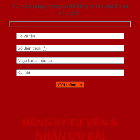
Vui lòng nhập thông tin để đăng ký làm đại lý của
chúng tôi
ĐĂNG KÝ TƯ VẤN &
NHẬN ƯU ĐÃI