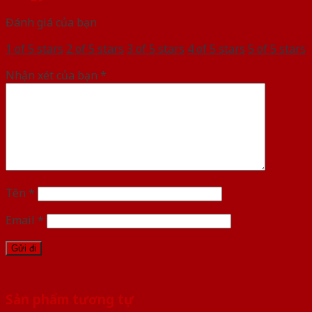
Đánh giá của bạn
1 of 5 stars
2 of 5 stars
3 of 5 stars
4 of 5 stars
5 of 5 stars
Nhận xét của bạn
*
Tên
*
Email
*
Sản phẩm tương tự