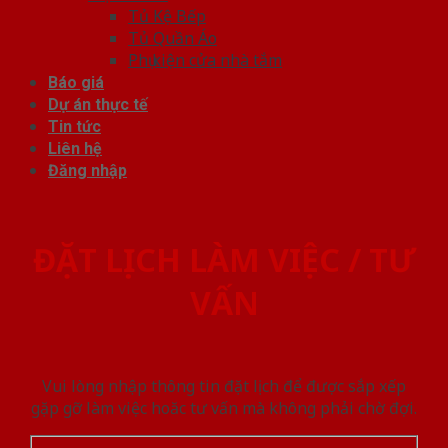
Tủ Kệ Bếp
Tủ Quần Áo
Phụ kiện cửa nhà tắm
Báo giá
Dự án thực tế
Tin tức
Liên hệ
Đăng nhập
ĐẶT LỊCH LÀM VIỆC / TƯ
VẤN
Vui lòng nhập thông tin đặt lịch để được sắp xếp
gặp gỡ làm việc hoăc tư vấn mà không phải chờ đợi.