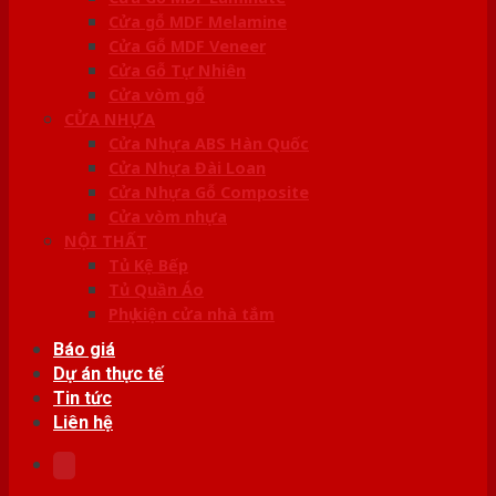
Cửa gỗ MDF Melamine
Cửa Gỗ MDF Veneer
Cửa Gỗ Tự Nhiên
Cửa vòm gỗ
CỬA NHỰA
Cửa Nhựa ABS Hàn Quốc
Cửa Nhựa Đài Loan
Cửa Nhựa Gỗ Composite
Cửa vòm nhựa
NỘI THẤT
Tủ Kệ Bếp
Tủ Quần Áo
Phụ kiện cửa nhà tắm
Báo giá
Dự án thực tế
Tin tức
Liên hệ