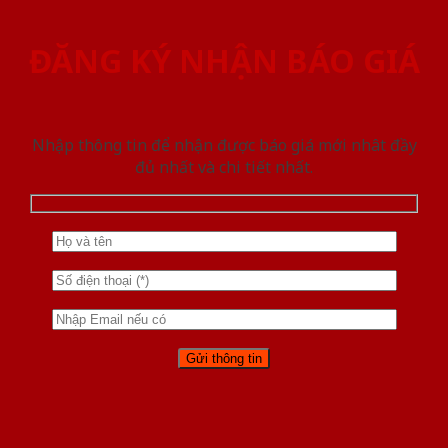
ĐĂNG KÝ NHẬN BÁO GIÁ
Nhập thông tin để nhận được báo giá mới nhât đầy
đủ nhất và chi tiết nhất.