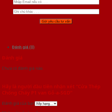
Đánh giá (0)
Đánh giá
Chưa có đánh giá nào.
Hãy là người đầu tiên nhận xét “Cửa Thép
Chống Cháy P1 van Gỗ-a-SGD”
Đánh giá của bạn