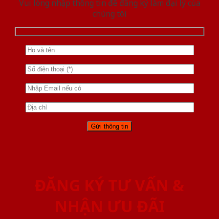
Vui lòng nhập thông tin để đăng ký làm đại lý của
chúng tôi
ĐĂNG KÝ TƯ VẤN &
NHẬN ƯU ĐÃI