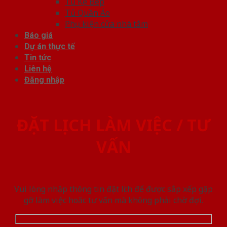
Tủ Kệ Bếp
Tủ Quần Áo
Phụ kiện cửa nhà tắm
Báo giá
Dự án thực tế
Tin tức
Liên hệ
Đăng nhập
ĐẶT LỊCH LÀM VIỆC / TƯ
VẤN
Vui lòng nhập thông tin đặt lịch để được sắp xếp gặp
gỡ làm việc hoăc tư vấn mà không phải chờ đợi.