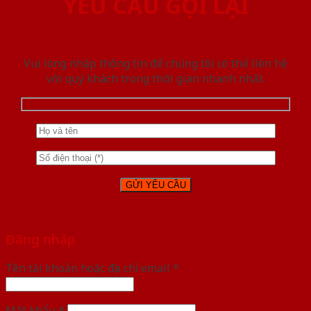
YÊU CẦU GỌI LẠI
Vui lòng nhập thông tin để chúng tôi có thể liên hệ
với quý khách trong thời gian nhanh nhất.
Đăng nhập
Tên tài khoản hoặc địa chỉ email
*
Mật khẩu
*