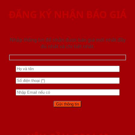
ĐĂNG KÝ NHẬN BÁO GIÁ
Nhập thông tin để nhận được báo giá mới nhât đầy
đủ nhất và chi tiết nhất.