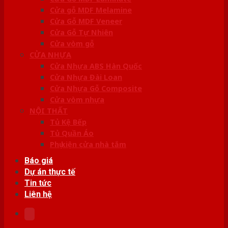
Cửa gỗ MDF Melamine
Cửa Gỗ MDF Veneer
Cửa Gỗ Tự Nhiên
Cửa vòm gỗ
CỬA NHỰA
Cửa Nhựa ABS Hàn Quốc
Cửa Nhựa Đài Loan
Cửa Nhựa Gỗ Composite
Cửa vòm nhựa
NỘI THẤT
Tủ Kệ Bếp
Tủ Quần Áo
Phụ kiện cửa nhà tắm
Báo giá
Dự án thực tế
Tin tức
Liên hệ