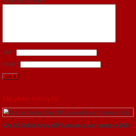
Nhận xét của bạn
*
Tên
*
Email
*
Sản phẩm tương tự
Cửa Gỗ Chống Cháy MDF Laminate van ngang-a-SGD