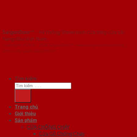
SaigonDoor™
- Hệ thống Showroom cửa thép cửa sắt
hàng đầu Việt Nam
Copyright ⓒ 2016 – 2026 SaigonDoor™ - www.cuagocomposite.org |
Đơn vị chủ quản SaigonDoor
Tìm kiếm:
Trang chủ
Giới thiệu
Sản phẩm
CỬA CHỐNG CHÁY
Cửa Gỗ Chống Cháy