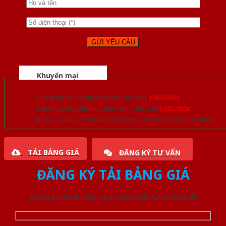
Khuyến mại
Quà tặng đồ nội thất trang trí lên đến
1.000.000đ
Giảm trực tiếp khi mua đơn hàng lớn hơn
3.000.000đ
Nhiều ưu đãi lớn khi đăng ký tài khoản thành viên thân thiết
TẢI BẢNG GIÁ
ĐĂNG KÝ TƯ VẤN
ĐĂNG KÝ TẢI BẢNG GIÁ
Đăng ký nhận báo giá mới nhất từ chúng tôi