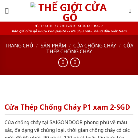
Skip
to
content
HỆ THỐNG SHOWROOM SAIGONDOOR
Báo giá cửa gỗ nhựa Composite – cửa chịu nước hàng đầu Việt Nam
TRANG CHỦ
/
SẢN PHẨM
/
CỬA CHỐNG CHÁY
/
CỬA
THÉP CHỐNG CHÁY
Cửa Thép Chống Cháy P1 xam 2-SGD
Cửa chống cháy tại SAIGONDOOR phong phú về màu
sắc, đa dạng về chủng loại, thời gian chống cháy có các
mức độ 60 phút, 90 phút, 120 phút hoặc lâu hơn tùy