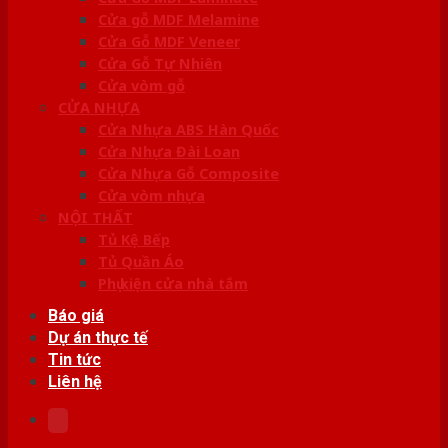
Cửa gỗ MDF Melamine
Cửa Gỗ MDF Veneer
Cửa Gỗ Tự Nhiên
Cửa vòm gỗ
CỬA NHỰA
Cửa Nhựa ABS Hàn Quốc
Cửa Nhựa Đài Loan
Cửa Nhựa Gỗ Composite
Cửa vòm nhựa
NỘI THẤT
Tủ Kệ Bếp
Tủ Quần Áo
Phụ kiện cửa nhà tắm
Báo giá
Dự án thực tế
Tin tức
Liên hệ