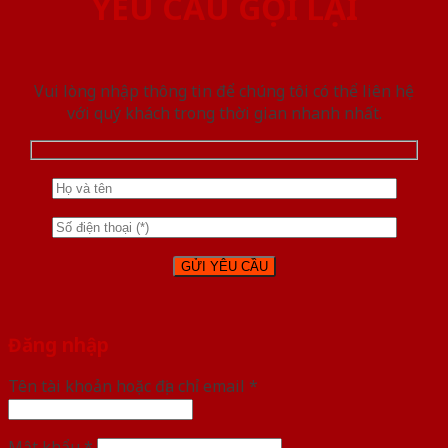
YÊU CẦU GỌI LẠI
Vui lòng nhập thông tin để chúng tôi có thể liên hệ
với quý khách trong thời gian nhanh nhất.
Đăng nhập
Tên tài khoản hoặc địa chỉ email
*
Mật khẩu
*