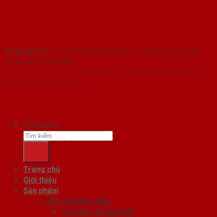
SaigonDoor™
- Hệ thống Showroom cửa thép cửa sắt
hàng đầu Việt Nam
Copyright ⓒ 2016 – 2026 SaigonDoor™ - www.cuagocomposite.org |
Đơn vị chủ quản SaigonDoor
Tìm kiếm:
Trang chủ
Giới thiệu
Sản phẩm
CỬA CHỐNG CHÁY
Cửa Gỗ Chống Cháy