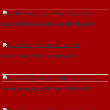
Cửa Thép Chống Cháy 2P 2 tay co thuy luc-SGD
Cửa Gỗ Chống Cháy 2P Sơn Xám-a-SGD
Cửa Gỗ Chống Cháy MDF Veneer P1G1 Sồi-SGD