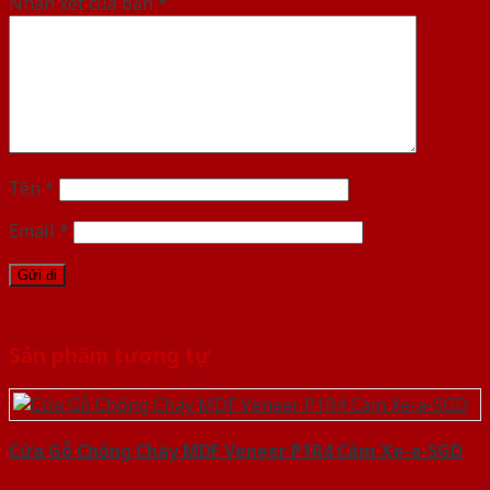
Nhận xét của bạn
*
Tên
*
Email
*
Sản phẩm tương tự
Cửa Gỗ Chống Cháy MDF Veneer P1R4 Căm Xe-a-SGD