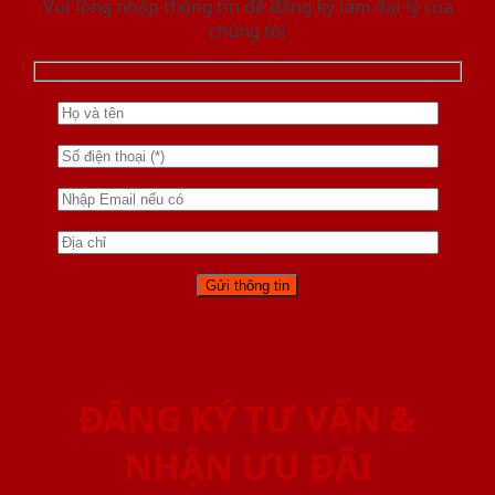
Vui lòng nhập thông tin để đăng ký làm đại lý của
chúng tôi
ĐĂNG KÝ TƯ VẤN &
NHẬN ƯU ĐÃI