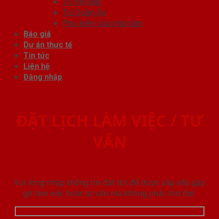
Tủ Kệ Bếp
Tủ Quần Áo
Phụ kiện cửa nhà tắm
Báo giá
Dự án thực tế
Tin tức
Liên hệ
Đăng nhập
ĐẶT LỊCH LÀM VIỆC / TƯ
VẤN
Vui lòng nhập thông tin đặt lịch để được sắp xếp gặp
gỡ làm việc hoăc tư vấn mà không phải chờ đợi.