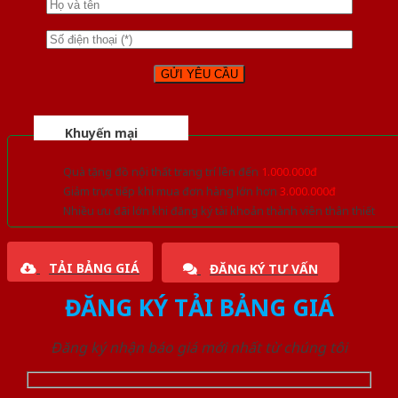
Khuyến mại
Quà tặng đồ nội thất trang trí lên đến
1.000.000đ
Giảm trực tiếp khi mua đơn hàng lớn hơn
3.000.000đ
Nhiều ưu đãi lớn khi đăng ký tài khoản thành viên thân thiết
TẢI BẢNG GIÁ
ĐĂNG KÝ TƯ VẤN
ĐĂNG KÝ TẢI BẢNG GIÁ
Đăng ký nhận báo giá mới nhất từ chúng tôi