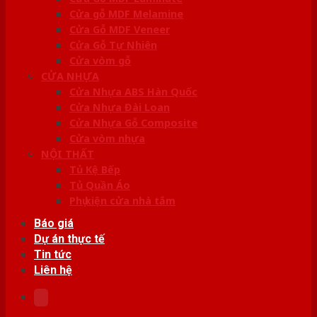
Cửa gỗ MDF Melamine
Cửa Gỗ MDF Veneer
Cửa Gỗ Tự Nhiên
Cửa vòm gỗ
CỬA NHỰA
Cửa Nhựa ABS Hàn Quốc
Cửa Nhựa Đài Loan
Cửa Nhựa Gỗ Composite
Cửa vòm nhựa
NỘI THẤT
Tủ Kệ Bếp
Tủ Quần Áo
Phụ kiện cửa nhà tắm
Báo giá
Dự án thực tế
Tin tức
Liên hệ