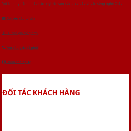
Với kinh nghiệm nhiêu năm nghiên cứu cửa theo tiêu chuẩn công nghệ Châu
Âu.Chúng tôi tự tin là nhà sản xuất & cung cấp hàng đầu tại Việt Nam!
Gửi yêu cầu tư vấn
Tải báo giá tổng hợp
Yêu cầu gọi lại (3 phút)
Dành cho đại lý
ĐỐI TÁC KHÁCH HÀNG