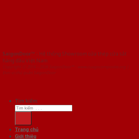
SaigonDoor™
- Hệ thống Showroom cửa thép cửa sắt
hàng đầu Việt Nam
Copyright ⓒ 2016 – 2026 SaigonDoor™ - www.cuagocomposite.org |
Đơn vị chủ quản SaigonDoor
Tìm kiếm:
Trang chủ
Giới thiệu