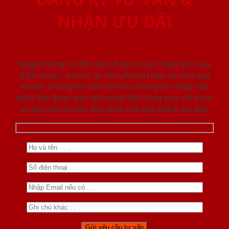
NHẬN ƯU ĐÃI
Nhập thông tin để nhận được tư vấn miễn phí qua
điện thoại / email/ tại văn phòng hoặc tại nhà quý
khách. Chúng tôi cam kết mọi thông tin nhập vào
dưới đây được bảo mật tuyệt đối cũng như chỉ phục
vụ yêu cầu tư vấn duy nhất của quý khách tại đây.