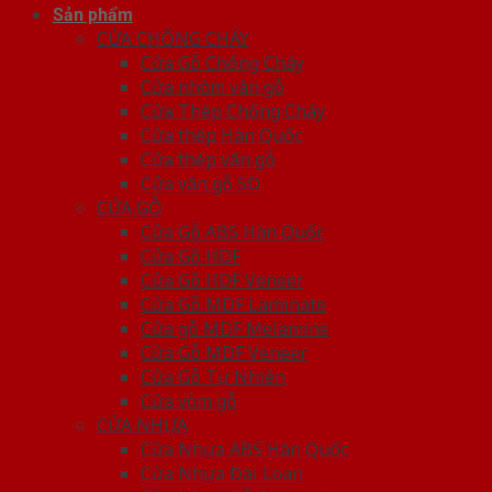
Sản phẩm
CỬA CHỐNG CHÁY
Cửa Gỗ Chống Cháy
Cửa nhôm vân gỗ
Cửa Thép Chống Cháy
Cửa thép Hàn Quốc
Cửa thép vân gỗ
Cửa vân gỗ 5D
CỬA GỖ
Cửa Gỗ ABS Hàn Quốc
Cửa Gỗ HDF
Cửa Gỗ HDF Veneer
Cửa Gỗ MDF Laminate
Cửa gỗ MDF Melamine
Cửa Gỗ MDF Veneer
Cửa Gỗ Tự Nhiên
Cửa vòm gỗ
CỬA NHỰA
Cửa Nhựa ABS Hàn Quốc
Cửa Nhựa Đài Loan