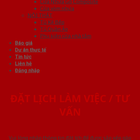
Cửa Nhựa Gỗ Composite
Cửa vòm nhựa
NỘI THẤT
Tủ Kệ Bếp
Tủ Quần Áo
Phụ kiện cửa nhà tắm
Báo giá
Dự án thực tế
Tin tức
Liên hệ
Đăng nhập
ĐẶT LỊCH LÀM VIỆC / TƯ
VẤN
Vui lòng nhập thông tin đặt lịch để được sắp xếp gặp