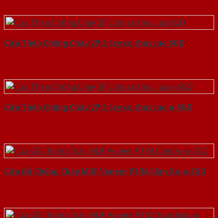
Cửa Thép Chống Cháy 2P 2 tay co thuy luc-SGD
Cửa Thép Chống Cháy 2P 2 tay co thuy luc-a-SGD
Cửa Gỗ Chống Cháy MDF Veneer P1R4 Căm Xe-a-SGD