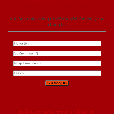
Vui lòng nhập thông tin để đăng ký làm đại lý của
chúng tôi
ĐĂNG KÝ TƯ VẤN &