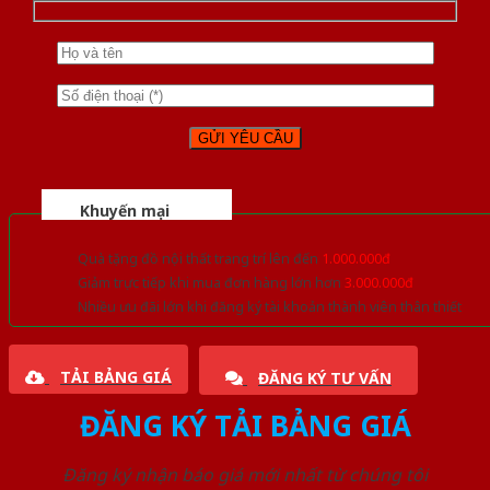
Khuyến mại
Quà tặng đồ nội thất trang trí lên đến
1.000.000đ
Giảm trực tiếp khi mua đơn hàng lớn hơn
3.000.000đ
Nhiều ưu đãi lớn khi đăng ký tài khoản thành viên thân thiết
TẢI BẢNG GIÁ
ĐĂNG KÝ TƯ VẤN
ĐĂNG KÝ TẢI BẢNG GIÁ
Đăng ký nhận báo giá mới nhất từ chúng tôi