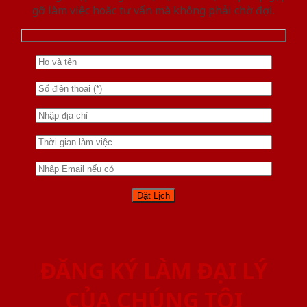
gỡ làm việc hoăc tư vấn mà không phải chờ đợi.
ĐĂNG KÝ LÀM ĐẠI LÝ
CỦA CHÚNG TÔI