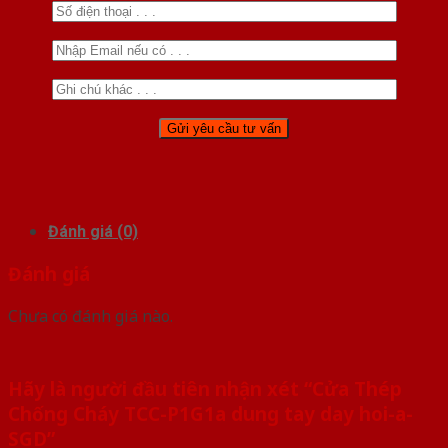
Đánh giá (0)
Đánh giá
Chưa có đánh giá nào.
Hãy là người đầu tiên nhận xét “Cửa Thép
Chống Cháy TCC-P1G1a dung tay day hoi-a-
SGD”