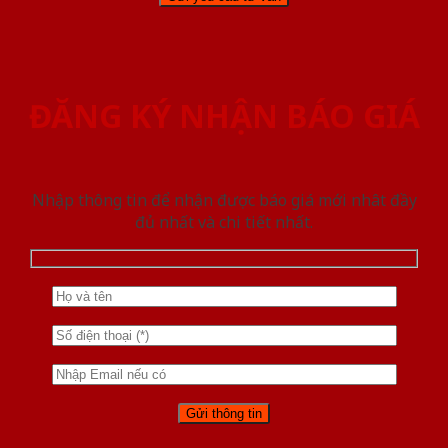
ĐĂNG KÝ NHẬN BÁO GIÁ
Nhập thông tin để nhận được báo giá mới nhât đầy
đủ nhất và chi tiết nhất.