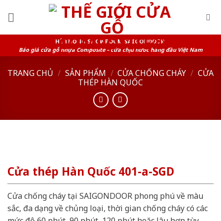
Skip
to
content
HỆ THỐNG SHOWROOM SAIGONDOOR
Báo giá cửa gỗ nhựa Composite – cửa chịu nước hàng đầu Việt Nam
TRANG CHỦ
/
SẢN PHẨM
/
CỬA CHỐNG CHÁY
/
CỬA
THÉP HÀN QUỐC
Cửa thép Hàn Quốc 401-a-SGD
Cửa chống cháy tại SAIGONDOOR phong phú về màu
sắc, đa dạng về chủng loại, thời gian chống cháy có các
mức độ 60 phút, 90 phút, 120 phút hoặc lâu hơn tùy