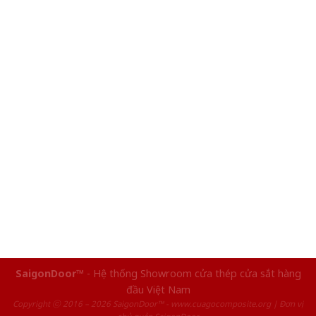
SaigonDoor™
- Hệ thống Showroom cửa thép cửa sắt hàng
đầu Việt Nam
Copyright ⓒ 2016 – 2026 SaigonDoor™ - www.cuagocomposite.org | Đơn vị