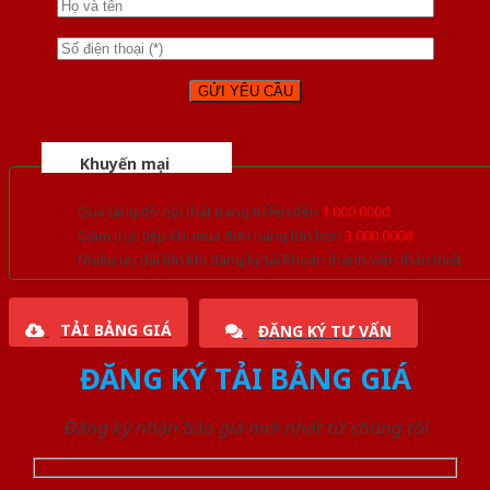
Khuyến mại
Quà tặng đồ nội thất trang trí lên đến
1.000.000đ
Giảm trực tiếp khi mua đơn hàng lớn hơn
3.000.000đ
Nhiều ưu đãi lớn khi đăng ký tài khoản thành viên thân thiết
TẢI BẢNG GIÁ
ĐĂNG KÝ TƯ VẤN
ĐĂNG KÝ TẢI BẢNG GIÁ
Đăng ký nhận báo giá mới nhất từ chúng tôi