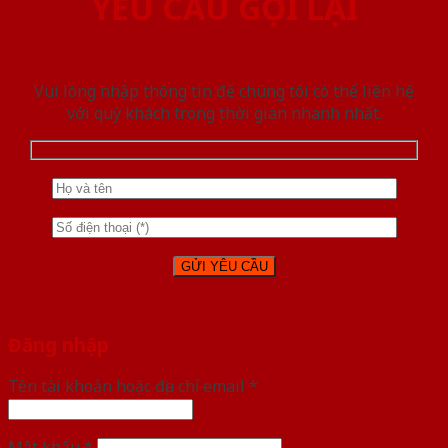
YÊU CẦU GỌI LẠI
Vui lòng nhập thông tin để chúng tôi có thể liên hệ
với quý khách trong thời gian nhanh nhất.
Đăng nhập
Tên tài khoản hoặc địa chỉ email
*
Mật khẩu
*