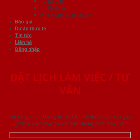
Tủ Kệ Bếp
Tủ Quần Áo
Phụ kiện cửa nhà tắm
Báo giá
Dự án thực tế
Tin tức
Liên hệ
Đăng nhập
ĐẶT LỊCH LÀM VIỆC / TƯ
VẤN
Vui lòng nhập thông tin đặt lịch để được sắp xếp gặp
gỡ làm việc hoăc tư vấn mà không phải chờ đợi.