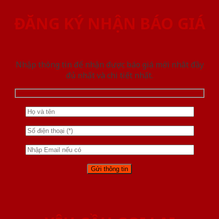
ĐĂNG KÝ NHẬN BÁO GIÁ
Nhập thông tin để nhận được báo giá mới nhât đầy
đủ nhất và chi tiết nhất.