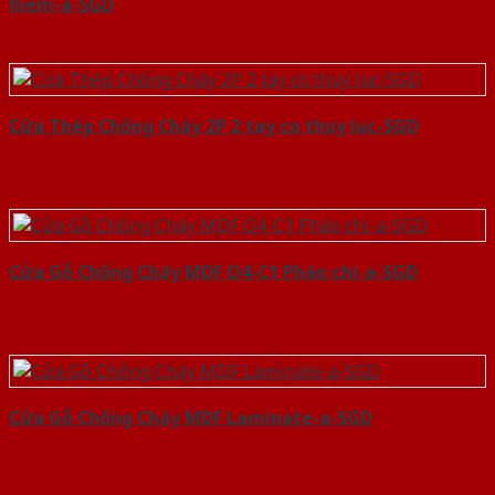
hiem-a-SGD
Cửa Thép Chống Cháy 2P 2 tay co thuy luc-SGD
Cửa Gỗ Chống Cháy MDF O4-C1 Phào chi-a-SGD
Cửa Gỗ Chống Cháy MDF Laminate-a-SGD