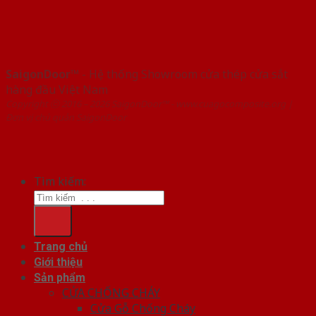
SaigonDoor™
- Hệ thống Showroom cửa thép cửa sắt
hàng đầu Việt Nam
Copyright ⓒ 2016 – 2026 SaigonDoor™ - www.cuagocomposite.org |
Đơn vị chủ quản SaigonDoor
Tìm kiếm:
Trang chủ
Giới thiệu
Sản phẩm
CỬA CHỐNG CHÁY
Cửa Gỗ Chống Cháy