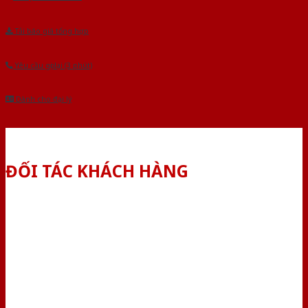
Tải báo giá tổng hợp
Yêu cầu gọi lại (3 phút)
Dành cho đại lý
ĐỐI TÁC KHÁCH HÀNG