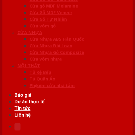
Cửa gỗ MDF Melamine
Cửa Gỗ MDF Veneer
Cửa Gỗ Tự Nhiên
Cửa vòm gỗ
CỬA NHỰA
Cửa Nhựa ABS Hàn Quốc
Cửa Nhựa Đài Loan
Cửa Nhựa Gỗ Composite
Cửa vòm nhựa
NỘI THẤT
Tủ Kệ Bếp
Tủ Quần Áo
Phụ kiện cửa nhà tắm
Báo giá
Dự án thực tế
Tin tức
Liên hệ