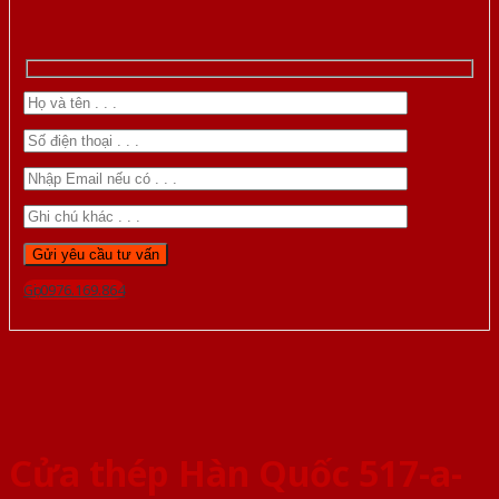
Gọi 0976.169.864
Cửa thép Hàn Quốc 517-a-