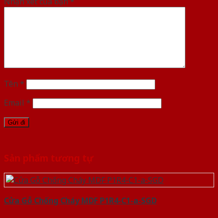
Nhận xét của bạn
*
Tên
*
Email
*
Sản phẩm tương tự
Cửa Gỗ Chống Cháy MDF P1R4-C1-a-SGD