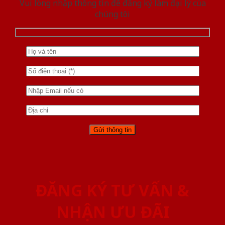
Vui lòng nhập thông tin để đăng ký làm đại lý của
chúng tôi
ĐĂNG KÝ TƯ VẤN &
NHẬN ƯU ĐÃI