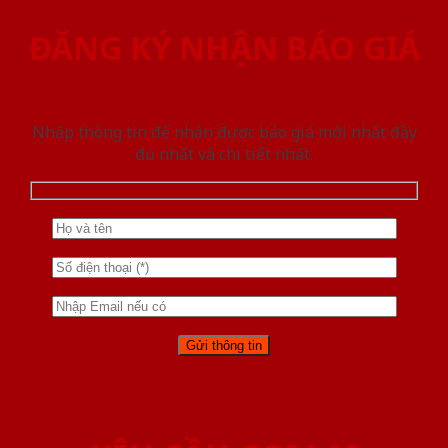
ĐĂNG KÝ NHẬN BÁO GIÁ
Nhập thông tin để nhận được báo giá mới nhât đầy
đủ nhất và chi tiết nhất.