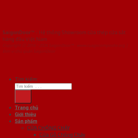
SaigonDoor™
- Hệ thống Showroom cửa thép cửa sắt
hàng đầu Việt Nam
Copyright ⓒ 2016 – 2026 SaigonDoor™ - www.cuagocomposite.org |
Đơn vị chủ quản SaigonDoor
Tìm kiếm:
Trang chủ
Giới thiệu
Sản phẩm
CỬA CHỐNG CHÁY
Cửa Gỗ Chống Cháy