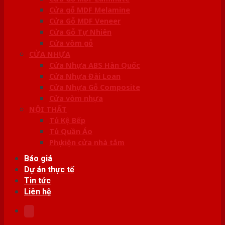
Cửa gỗ MDF Melamine
Cửa Gỗ MDF Veneer
Cửa Gỗ Tự Nhiên
Cửa vòm gỗ
CỬA NHỰA
Cửa Nhựa ABS Hàn Quốc
Cửa Nhựa Đài Loan
Cửa Nhựa Gỗ Composite
Cửa vòm nhựa
NỘI THẤT
Tủ Kệ Bếp
Tủ Quần Áo
Phụ kiện cửa nhà tắm
Báo giá
Dự án thực tế
Tin tức
Liên hệ