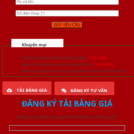
Khuyến mại
Quà tặng đồ nội thất trang trí lên đến
1.000.000đ
Giảm trực tiếp khi mua đơn hàng lớn hơn
3.000.000đ
Nhiều ưu đãi lớn khi đăng ký tài khoản thành viên thân thiết
TẢI BẢNG GIÁ
ĐĂNG KÝ TƯ VẤN
ĐĂNG KÝ TẢI BẢNG GIÁ
Đăng ký nhận báo giá mới nhất từ chúng tôi