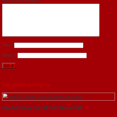
Nhận xét của bạn
*
Tên
*
Email
*
Sản phẩm tương tự
Cửa Gỗ Chống Cháy 2P Sơn Xám-a-SGD