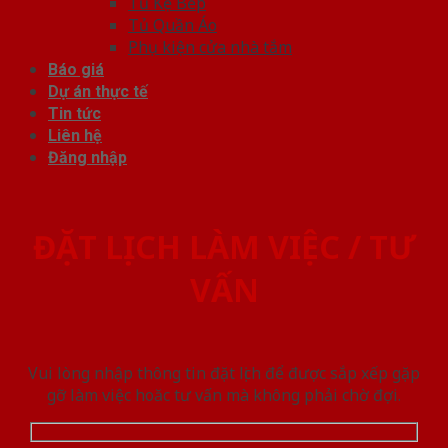
Tủ Kệ Bếp
Tủ Quần Áo
Phụ kiện cửa nhà tắm
Báo giá
Dự án thực tế
Tin tức
Liên hệ
Đăng nhập
ĐẶT LỊCH LÀM VIỆC / TƯ
VẤN
Vui lòng nhập thông tin đặt lịch để được sắp xếp gặp
gỡ làm việc hoăc tư vấn mà không phải chờ đợi.