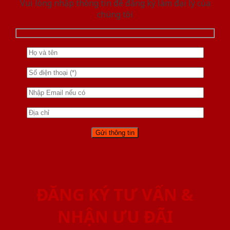
Vui lòng nhập thông tin để đăng ký làm đại lý của
chúng tôi
ĐĂNG KÝ TƯ VẤN &
NHẬN ƯU ĐÃI