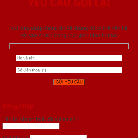
YÊU CẦU GỌI LẠI
Vui lòng nhập thông tin để chúng tôi có thể liên hệ
với quý khách trong thời gian nhanh nhất.
Đăng nhập
Tên tài khoản hoặc địa chỉ email
*
Mật khẩu
*