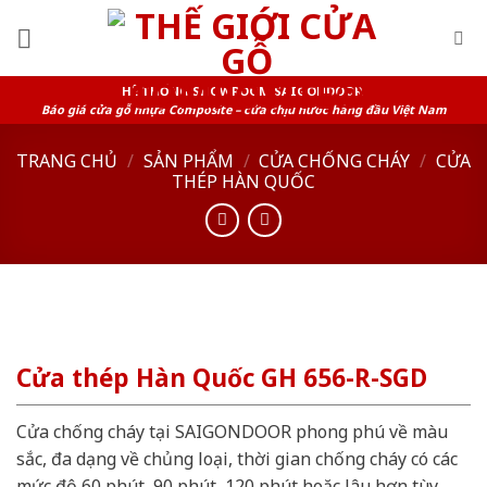
Skip
to
content
HỆ THỐNG SHOWROOM SAIGONDOOR
Báo giá cửa gỗ nhựa Composite – cửa chịu nước hàng đầu Việt Nam
TRANG CHỦ
/
SẢN PHẨM
/
CỬA CHỐNG CHÁY
/
CỬA
THÉP HÀN QUỐC
Cửa thép Hàn Quốc GH 656-R-SGD
Cửa chống cháy tại SAIGONDOOR phong phú về màu
sắc, đa dạng về chủng loại, thời gian chống cháy có các
mức độ 60 phút, 90 phút, 120 phút hoặc lâu hơn tùy