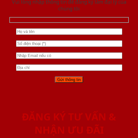
Vui lòng nhập thông tin để đăng ký làm đại lý của
chúng tôi
ĐĂNG KÝ TƯ VẤN &
NHẬN ƯU ĐÃI