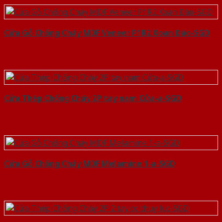
Cửa Gỗ Chống Cháy MDF Veneer P1R2 Xoan Đào-SGD
Cửa Thép Chống Cháy 2P tay nam Cửa-a-SGD
Cửa Gỗ Chống Cháy MDF Melamine 1-a-SGD