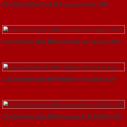
Cửa Thép Chống Cháy 2P 2 tay co thuy luc-SGD
Cửa Gỗ Chống Cháy MDF Laminate van ngang-a-SGD
Cửa Gỗ Chống Cháy MDF Veneer P1R4 Căm Xe-SGD
Cửa Gỗ Chống Cháy MDF Laminate P1R2 23029-a-SGD