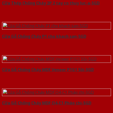
Cửa Thép Chống Cháy 2P 2 tay co thuy luc-a-SGD
Cửa Gỗ Chống Cháy P1 cho khach san-SGD
Cửa Gỗ Chống Cháy MDF Veneer P1G1 Sồi-SGD
Cửa Gỗ Chống Cháy MDF O4-C1 Phào chi-SGD