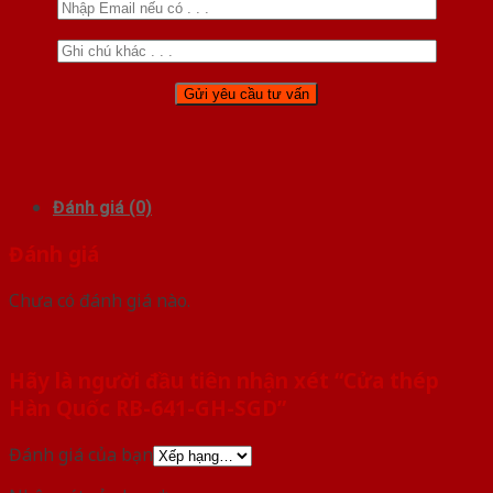
Đánh giá (0)
Đánh giá
Chưa có đánh giá nào.
Hãy là người đầu tiên nhận xét “Cửa thép
Hàn Quốc RB-641-GH-SGD”
Đánh giá của bạn