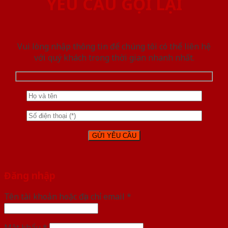
YÊU CẦU GỌI LẠI
Vui lòng nhập thông tin để chúng tôi có thể liên hệ
với quý khách trong thời gian nhanh nhất.
Đăng nhập
Tên tài khoản hoặc địa chỉ email
*
Mật khẩu
*