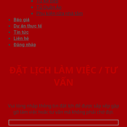
Tủ Kệ Bếp
Tủ Quần Áo
Phụ kiện cửa nhà tắm
Báo giá
Dự án thực tế
Tin tức
Liên hệ
Đăng nhập
ĐẶT LỊCH LÀM VIỆC / TƯ
VẤN
Vui lòng nhập thông tin đặt lịch để được sắp xếp gặp
gỡ làm việc hoăc tư vấn mà không phải chờ đợi.