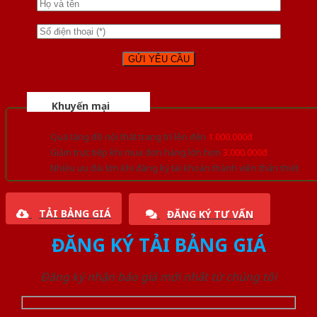
Khuyến mại
Quà tặng đồ nội thất trang trí lên đến
1.000.000đ
Giảm trực tiếp khi mua đơn hàng lớn hơn
3.000.000đ
Nhiều ưu đãi lớn khi đăng ký tài khoản thành viên thân thiết
TẢI BẢNG GIÁ
ĐĂNG KÝ TƯ VẤN
ĐĂNG KÝ TẢI BẢNG GIÁ
Đăng ký nhận báo giá mới nhất từ chúng tôi