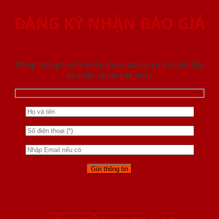
ĐĂNG KÝ NHẬN BÁO GIÁ
Nhập thông tin để nhận được báo giá mới nhât đầy
đủ nhất và chi tiết nhất.