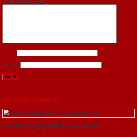
Nhận xét của bạn
*
Tên
*
Email
*
Sản phẩm tương tự
Cửa Gỗ Chống Cháy MDF Laminate-SGD