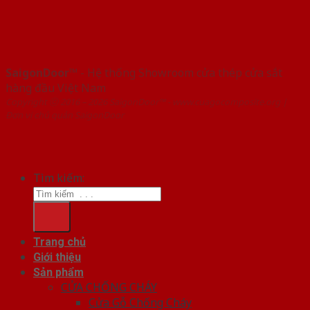
SaigonDoor™
- Hệ thống Showroom cửa thép cửa sắt
hàng đầu Việt Nam
Copyright ⓒ 2016 – 2026 SaigonDoor™ - www.cuagocomposite.org |
Đơn vị chủ quản SaigonDoor
Tìm kiếm:
Trang chủ
Giới thiệu
Sản phẩm
CỬA CHỐNG CHÁY
Cửa Gỗ Chống Cháy