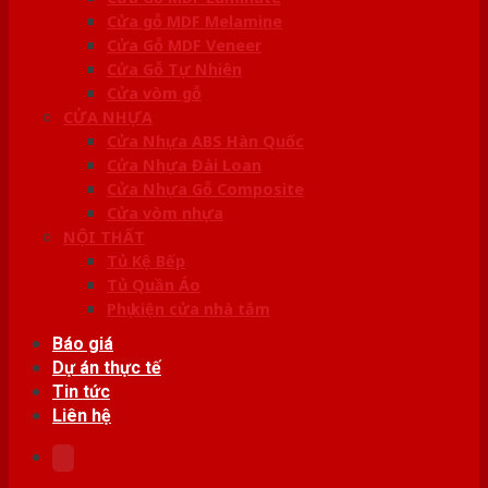
Cửa gỗ MDF Melamine
Cửa Gỗ MDF Veneer
Cửa Gỗ Tự Nhiên
Cửa vòm gỗ
CỬA NHỰA
Cửa Nhựa ABS Hàn Quốc
Cửa Nhựa Đài Loan
Cửa Nhựa Gỗ Composite
Cửa vòm nhựa
NỘI THẤT
Tủ Kệ Bếp
Tủ Quần Áo
Phụ kiện cửa nhà tắm
Báo giá
Dự án thực tế
Tin tức
Liên hệ