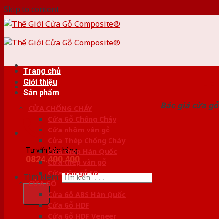
Skip to content
Trang chủ
Giới thiệu
HỆ
Sản phẩm
Báo giá cửa gỗ
CỬA CHỐNG CHÁY
Cửa Gỗ Chống Cháy
Cửa nhôm vân gỗ
Cửa Thép Chống Cháy
Tư vấn bán hàng
Cửa thép Hàn Quốc
0824.400.400
Cửa thép vân gỗ
Cửa vân gỗ 5D
Tìm kiếm:
CỬA GỖ
Cửa Gỗ ABS Hàn Quốc
Cửa Gỗ HDF
Cửa Gỗ HDF Veneer