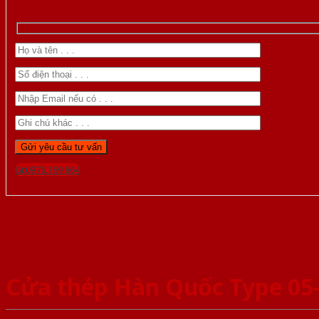
Gọi 0976.169.864
Cửa thép Hàn Quốc Type 05