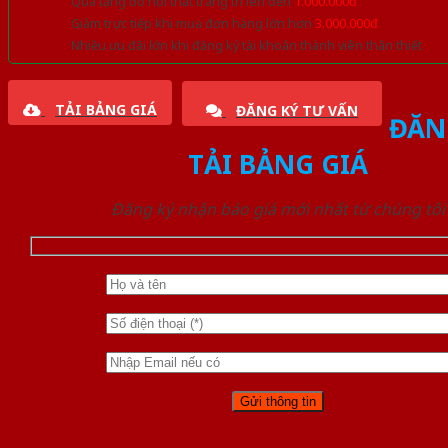
Quà tặng đồ nội thất trang trí lên đến
1.000.000đ
Giảm trực tiếp khi mua đơn hàng lớn hơn
3.000.000đ
Nhiều ưu đãi lớn khi đăng ký tài khoản thành viên thân thiết
TẢI BẢNG GIÁ
ĐĂNG KÝ TƯ VẤN
ĐĂN
TẢI BẢNG GIÁ
Đăng ký nhận báo giá mới nhất từ chúng tôi