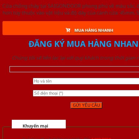
Cửa chống cháy tại SAIGONDOOR phong phú về màu sắc, đa d
hơn tùy thuộc vào vật liệu và độ dày của cánh cửa: 45mm
MUA HÀNG NHANH
ĐĂNG KÝ MUA HÀNG NHAN
Chúng tôi sẽ liên lạc lại với quý khách trong thời gian
Khuyến mại