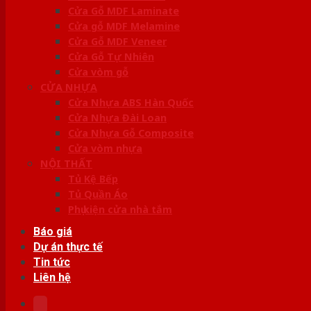
Cửa Gỗ MDF Laminate
Cửa gỗ MDF Melamine
Cửa Gỗ MDF Veneer
Cửa Gỗ Tự Nhiên
Cửa vòm gỗ
CỬA NHỰA
Cửa Nhựa ABS Hàn Quốc
Cửa Nhựa Đài Loan
Cửa Nhựa Gỗ Composite
Cửa vòm nhựa
NỘI THẤT
Tủ Kệ Bếp
Tủ Quần Áo
Phụ kiện cửa nhà tắm
Báo giá
Dự án thực tế
Tin tức
Liên hệ