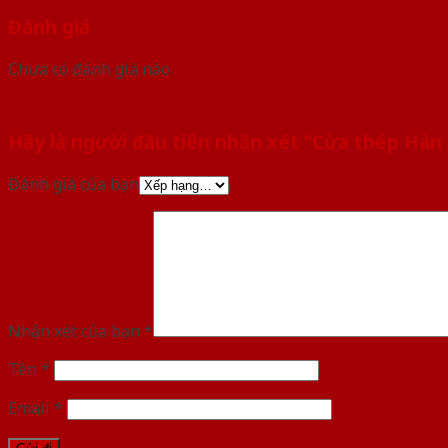
Đánh giá
Chưa có đánh giá nào.
Hãy là người đầu tiên nhận xét “Cửa thép Hà
Đánh giá của bạn
Nhận xét của bạn
*
Tên
*
Email
*