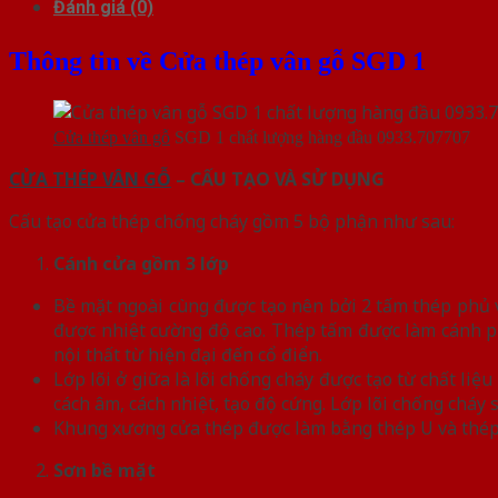
Đánh giá (0)
Thông tin về Cửa thép vân gỗ SGD 1
Cửa thép vân gỗ
SGD 1 chất lượng hàng đầu 0933.707707
CỬA THÉP VÂN GỖ
– CẤU TẠO VÀ SỬ DỤNG
Cấu tạo cửa thép chống cháy gồm 5 bộ phận như sau:
Cánh cửa
gồm 3 lớp
Bề mặt ngoài cùng được tạo nên bởi 2 tấm thép phủ vâ
được nhiệt cường độ cao. Thép tấm được làm cánh p
nội thất từ hiện đại đến cổ điển.
Lớp lõi ở giữa là lõi chống cháy được tạo từ chất l
cách âm, cách nhiệt, tạo độ cứng. Lớp lõi chống chá
Khung xương cửa thép được làm bằng thép U và thép
Sơn bề mặt