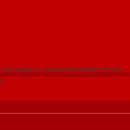
 THỐNG SHOWROOM SAIGONDOOR
 nhựa Composite – cửa chịu nước hàng đầu Việt Nam
gỗ