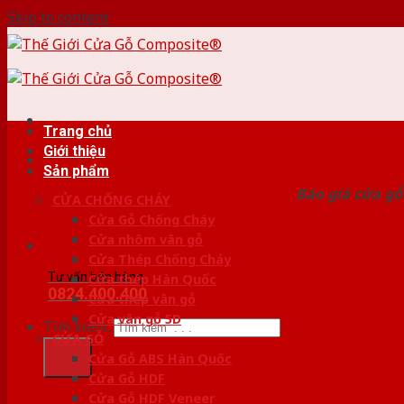
Skip to content
Trang chủ
Giới thiệu
HỆ
Sản phẩm
Báo giá cửa gỗ
CỬA CHỐNG CHÁY
Cửa Gỗ Chống Cháy
Cửa nhôm vân gỗ
Cửa Thép Chống Cháy
Tư vấn bán hàng
Cửa thép Hàn Quốc
0824.400.400
Cửa thép vân gỗ
Cửa vân gỗ 5D
Tìm kiếm:
CỬA GỖ
Cửa Gỗ ABS Hàn Quốc
Cửa Gỗ HDF
Cửa Gỗ HDF Veneer