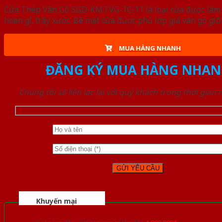
Cửa Thép Vân Gỗ SGD-KM.TVG-1C-11 là loại cửa được làm t
hoen gỉ, trầy xước. Bề mặt cửa được phủ lớp giả vân gỗ gi
MUA HÀNG NHANH
ĐĂNG KÝ MUA HÀNG NHAN
Chúng tôi sẽ liên lạc lại với quý khách trong thời gian
Khuyến mại