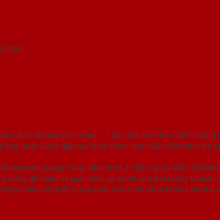
n gỗ có độ dày từ 0.7mm – 1.2m phủ sơn tĩnh điện chống han
hẳng hoặc được dập tạo hình Pano cho mẫu cửa thêm đa dạn
iệu Honeycomb paper hoặc tấm eron 2 mặt ở giữa kèm Rockwo
y sử dụng để ngăn và giảm bức xạ nhiệt của đám cháy truyền 
 hộp nhằm tăng độ cứng chắc chắn cho cánh không bị cong 