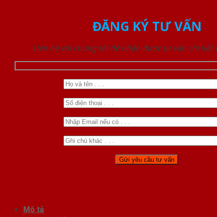
ĐĂNG KÝ TƯ VẤN
Liên hệ với chúng tôi để nhận được tư vấn chi tiết
Mô tả