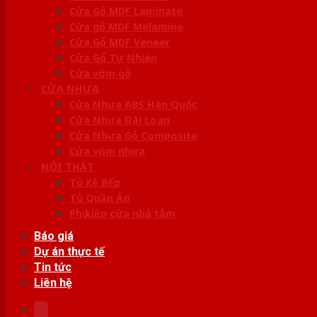
Cửa Gỗ MDF Laminate
Cửa gỗ MDF Melamine
Cửa Gỗ MDF Veneer
Cửa Gỗ Tự Nhiên
Cửa vòm gỗ
CỬA NHỰA
Cửa Nhựa ABS Hàn Quốc
Cửa Nhựa Đài Loan
Cửa Nhựa Gỗ Composite
Cửa vòm nhựa
NỘI THẤT
Tủ Kệ Bếp
Tủ Quần Áo
Phụ kiện cửa nhà tắm
Báo giá
Dự án thực tế
Tin tức
Liên hệ