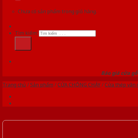
Chưa có sản phẩm trong giỏ hàng.
Tìm kiếm:
HỆ
Báo giá cửa gỗ
Trang chủ
/
Sản phẩm
/
CỬA CHỐNG CHÁY
/
Cửa thép vân 