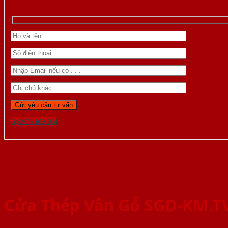
Gọi 0976.169.864
Cửa Thép Vân Gỗ SGD-KM.T