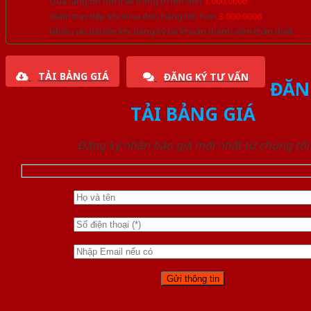
Quà tặng đồ nội thất trang trí lên đến
1.000.000đ
Giảm trực tiếp khi mua đơn hàng lớn hơn
3.000.000đ
Nhiều ưu đãi lớn khi đăng ký tài khoản thành viên thân thiết
TẢI BẢNG GIÁ
ĐĂNG KÝ TƯ VẤN
ĐĂN
TẢI BẢNG GIÁ
Đăng ký nhận báo giá mới nhất từ chúng tôi