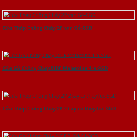
Cửa Thép Chống Cháy 2P van Gỗ-SGD
Cửa Gỗ Chống Cháy MDF Melamine 1-a-SGD
Cửa Thép Chống Cháy 2P 2 tay co thuy luc-SGD