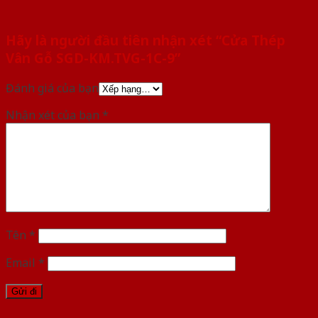
Hãy là người đầu tiên nhận xét “Cửa Thép
Vân Gỗ SGD-KM.TVG-1C-9”
Đánh giá của bạn
Nhận xét của bạn
*
Tên
*
Email
*