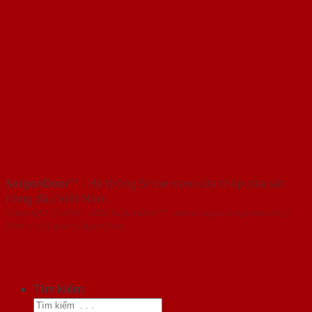
SaigonDoor™
- Hệ thống Showroom cửa thép cửa sắt
hàng đầu Việt Nam
Copyright ⓒ 2016 – 2026 SaigonDoor™ - www.cuagocomposite.org |
Đơn vị chủ quản SaigonDoor
Tìm kiếm: