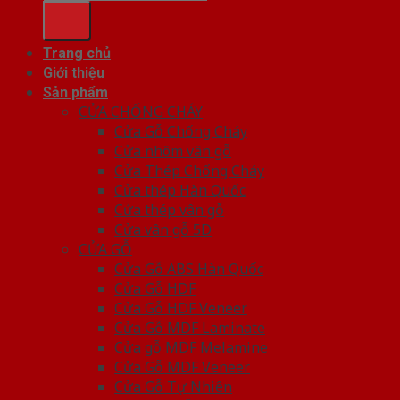
Trang chủ
Giới thiệu
Sản phẩm
CỬA CHỐNG CHÁY
Cửa Gỗ Chống Cháy
Cửa nhôm vân gỗ
Cửa Thép Chống Cháy
Cửa thép Hàn Quốc
Cửa thép vân gỗ
Cửa vân gỗ 5D
CỬA GỖ
Cửa Gỗ ABS Hàn Quốc
Cửa Gỗ HDF
Cửa Gỗ HDF Veneer
Cửa Gỗ MDF Laminate
Cửa gỗ MDF Melamine
Cửa Gỗ MDF Veneer
Cửa Gỗ Tự Nhiên