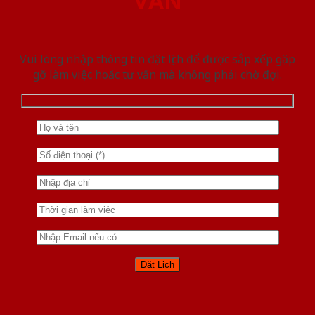
VẤN
Vui lòng nhập thông tin đặt lịch để được sắp xếp gặp
gỡ làm việc hoăc tư vấn mà không phải chờ đợi.