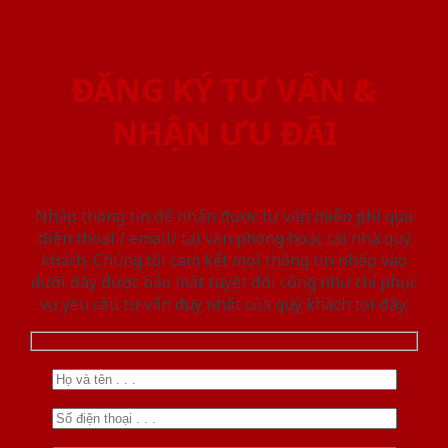
ĐĂNG KÝ TƯ VẤN &
NHẬN ƯU ĐÃI
Nhập thông tin để nhận được tư vấn miễn phí qua
điện thoại / email/ tại văn phòng hoặc tại nhà quý
khách. Chúng tôi cam kết mọi thông tin nhập vào
dưới đây được bảo mật tuyệt đối cũng như chỉ phục
vụ yêu cầu tư vấn duy nhất của quý khách tại đây.