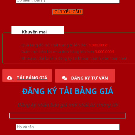
Khuyến mại
Quà tặng đồ nội thất trang trí lên đến
1.000.000đ
Giảm trực tiếp khi mua đơn hàng lớn hơn
3.000.000đ
Nhiều ưu đãi lớn khi đăng ký tài khoản thành viên thân thiết
TẢI BẢNG GIÁ
ĐĂNG KÝ TƯ VẤN
ĐĂNG KÝ TẢI BẢNG GIÁ
Đăng ký nhận báo giá mới nhất từ chúng tôi