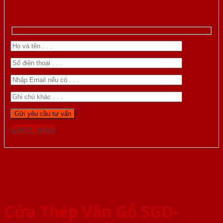
Gọi 0976.169.864
Cửa Thép Vân Gỗ SGD-