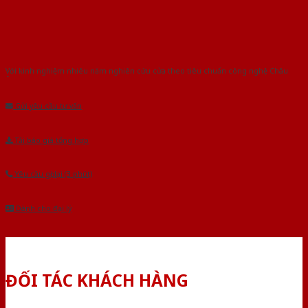
Với kinh nghiệm nhiêu năm nghiên cứu cửa theo tiêu chuẩn công nghệ Châu
Âu.Chúng tôi tự tin là nhà sản xuất & cung cấp hàng đầu tại Việt Nam!
Gửi yêu cầu tư vấn
Tải báo giá tổng hợp
Yêu cầu gọi lại (3 phút)
Dành cho đại lý
ĐỐI TÁC KHÁCH HÀNG