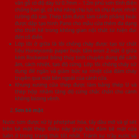
vân gỗ có độ dày từ 0.7mm – 1.2m phủ sơn tĩnh điện
chống han gỉ, có khả năng chịu lực và chịu được nhiệt
cường độ cao. Thép tấm được làm cánh phẳng hoặc
được dập tạo hình Pano cho mẫu cửa thêm đa dạng
cho thiết kế trong không gian nội thất từ hiện đại
đến cổ điển.
Lớp lõi ở giữa là lõi chống cháy được tạo từ chất
liệu Honeycomb paper hoặc tấm eron 2 mặt ở giữa
kèm Rockwool bông thủy tinh chuyên dùng để cách
âm, cách nhiệt, tạo độ cứng. Lớp lõi chống cháy sử
dụng để ngăn và giảm bức xạ nhiệt của đám cháy
truyền qua mặt bên ngoài của cánh cửa.
Khung xương cửa thép được làm bằng thép U và
thép hộp nhằm tăng độ cứng chắc chắn cho cánh
không bị cong vênh.
Sơn bề mặt
Nước sơn được xử lý photphat hóa, tẩy dầu mỡ và gỉ sét
trên bề mặt thép. Điều này giúp bảo đảm bề mặt cửa
luôn ở trong trạng thái tốt nhất. Tránh sự trầy xước và