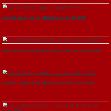
Cửa Gỗ Chống Cháy MDF Melamine P1-SGD
Cửa Thép Chống Cháy 2P dung 2 tay nam Cửa-SGD
Cửa Gỗ Chống Cháy MDF Laminate P1R2-a-SGD