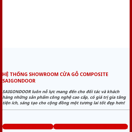
HỆ THỐNG SHOWROOM CỬA GỖ COMPOSITE
SAIGONDOOR
SAIGONDOOR luôn nỗ lực mang đến cho đối tác và khách
hàng những sản phẩm công nghệ cao cấp, có giá trị gia tăng
tiện ích, sáng tạo cho cộng đồng một tương lai tốt đẹp hơn!
www.cuagocomposite.org
Tổng đài tư vấn miễn phí: 0824.400.400