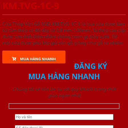
KM.TVG-1C-9
Cửa Thép Vân Gỗ SGD-KM.TVG-1C-9 là loại cửa được làm
từ tấm thép có độ dày từ 0,8 mm-1.00mm , là thép cao cấp
được sơn tĩnh điện nhằm chống hoen gỉ, trầy xước. Bề
mặt cửa được phủ lớp giả vân gỗ giống như gỗ tự nhiên
MUA HÀNG NHANH
ĐĂNG KÝ
MUA HÀNG NHANH
Chúng tôi sẽ liên lạc lại với quý khách trong thời
gian ngắn nhất