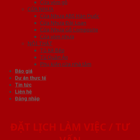
Cửa vòm gỗ
CỬA NHỰA
Cửa Nhựa ABS Hàn Quốc
Cửa Nhựa Đài Loan
Cửa Nhựa Gỗ Composite
Cửa vòm nhựa
NỘI THẤT
Tủ Kệ Bếp
Tủ Quần Áo
Phụ kiện cửa nhà tắm
Báo giá
Dự án thực tế
Tin tức
Liên hệ
Đăng nhập
ĐẶT LỊCH LÀM VIỆC / TƯ