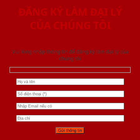
ĐĂNG KÝ LÀM ĐẠI LÝ
CỦA CHÚNG TÔI
Vui lòng nhập thông tin để đăng ký làm đại lý của
chúng tôi