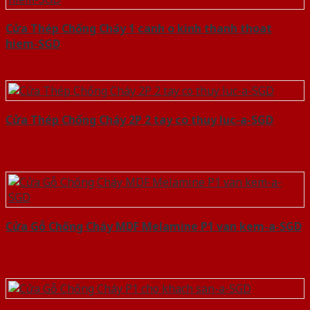
Cửa Thép Chống Cháy 1 canh o kinh thanh thoat
hiem-SGD
Cửa Thép Chống Cháy 2P 2 tay co thuy luc-a-SGD
Cửa Gỗ Chống Cháy MDF Melamine P1 van kem-a-SGD