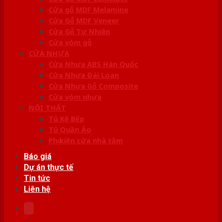
Cửa gỗ MDF Melamine
Cửa Gỗ MDF Veneer
Cửa Gỗ Tự Nhiên
Cửa vòm gỗ
CỬA NHỰA
Cửa Nhựa ABS Hàn Quốc
Cửa Nhựa Đài Loan
Cửa Nhựa Gỗ Composite
Cửa vòm nhựa
NỘI THẤT
Tủ Kệ Bếp
Tủ Quần Áo
Phụ kiện cửa nhà tắm
Báo giá
Dự án thực tế
Tin tức
Liên hệ