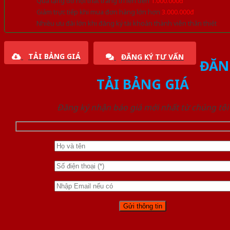
Quà tặng đồ nội thất trang trí lên đến
1.000.000đ
Giảm trực tiếp khi mua đơn hàng lớn hơn
3.000.000đ
Nhiều ưu đãi lớn khi đăng ký tài khoản thành viên thân thiết
TẢI BẢNG GIÁ
ĐĂNG KÝ TƯ VẤN
ĐĂN
TẢI BẢNG GIÁ
Đăng ký nhận báo giá mới nhất từ chúng tôi