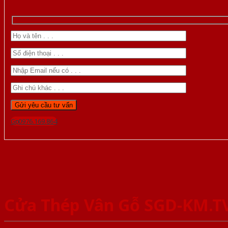
Gọi 0976.169.864
Cửa Thép Vân Gỗ SGD-KM.T