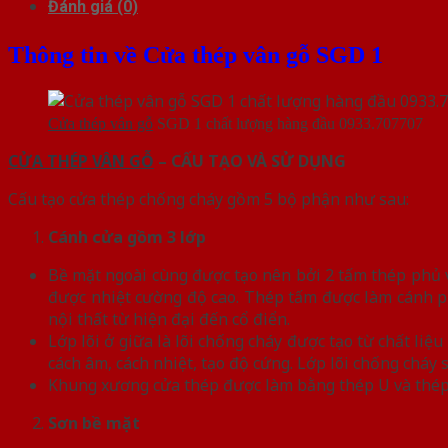
Đánh giá (0)
Thông tin về Cửa thép vân gỗ SGD 1
Cửa thép vân gỗ
SGD 1 chất lượng hàng đầu 0933.707707
CỬA THÉP VÂN GỖ
– CẤU TẠO VÀ SỬ DỤNG
Cấu tạo cửa thép chống cháy gồm 5 bộ phận như sau:
Cánh cửa
gồm 3 lớp
Bề mặt ngoài cùng được tạo nên bởi 2 tấm thép phủ vâ
được nhiệt cường độ cao. Thép tấm được làm cánh p
nội thất từ hiện đại đến cổ điển.
Lớp lõi ở giữa là lõi chống cháy được tạo từ chất l
cách âm, cách nhiệt, tạo độ cứng. Lớp lõi chống chá
Khung xương cửa thép được làm bằng thép U và thép
Sơn bề mặt