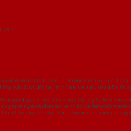
n gỗ có độ dày từ 0.7mm – 1.2m phủ sơn tĩnh điện chống han
hẳng hoặc được dập tạo hình Pano cho mẫu cửa thêm đa dạn
iệu Honeycomb paper hoặc tấm eron 2 mặt ở giữa kèm Rockwo
y sử dụng để ngăn và giảm bức xạ nhiệt của đám cháy truyền 
 hộp nhằm tăng độ cứng chắc chắn cho cánh không bị cong 