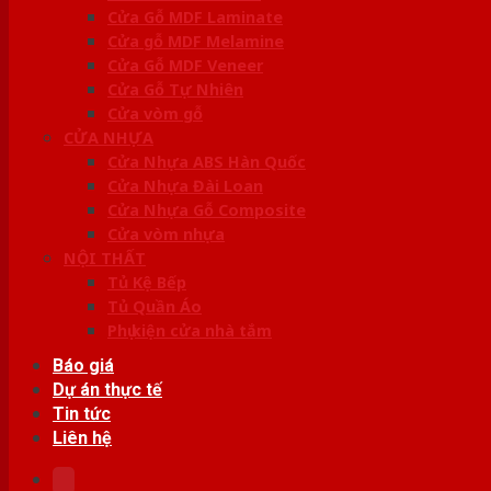
Cửa Gỗ MDF Laminate
Cửa gỗ MDF Melamine
Cửa Gỗ MDF Veneer
Cửa Gỗ Tự Nhiên
Cửa vòm gỗ
CỬA NHỰA
Cửa Nhựa ABS Hàn Quốc
Cửa Nhựa Đài Loan
Cửa Nhựa Gỗ Composite
Cửa vòm nhựa
NỘI THẤT
Tủ Kệ Bếp
Tủ Quần Áo
Phụ kiện cửa nhà tắm
Báo giá
Dự án thực tế
Tin tức
Liên hệ