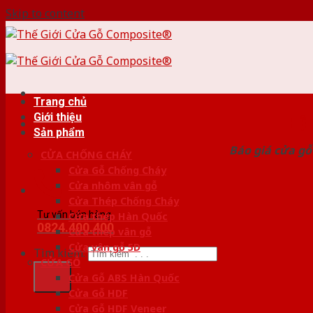
Skip to content
Trang chủ
Giới thiệu
HỆ
Sản phẩm
Báo giá cửa gỗ
CỬA CHỐNG CHÁY
Cửa Gỗ Chống Cháy
Cửa nhôm vân gỗ
Cửa Thép Chống Cháy
Tư vấn bán hàng
Cửa thép Hàn Quốc
0824.400.400
Cửa thép vân gỗ
Cửa vân gỗ 5D
Tìm kiếm:
CỬA GỖ
Cửa Gỗ ABS Hàn Quốc
Cửa Gỗ HDF
Cửa Gỗ HDF Veneer