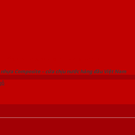
 THỐNG SHOWROOM SAIGONDOOR
 nhựa Composite – cửa chịu nước hàng đầu Việt Nam
gỗ