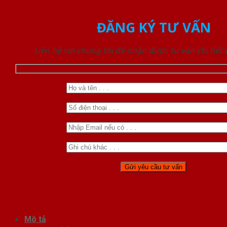
ĐĂNG KÝ TƯ VẤN
Liên hệ với chúng tôi để nhận được tư vấn chi tiết
Mô tả