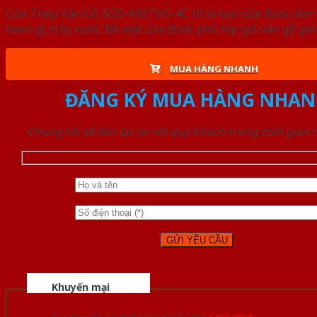
Cửa Thép Vân Gỗ SGD-KM.TVG-4C.10 là loại cửa được làm t
hoen gỉ, trầy xước. Bề mặt cửa được phủ lớp giả vân gỗ gi
MUA HÀNG NHANH
ĐĂNG KÝ MUA HÀNG NHAN
Chúng tôi sẽ liên lạc lại với quý khách trong thời gian
Khuyến mại