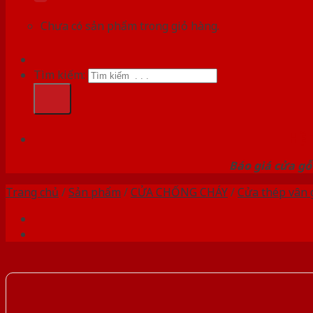
Chưa có sản phẩm trong giỏ hàng.
Tìm kiếm:
HỆ
Báo giá cửa gỗ
Trang chủ
/
Sản phẩm
/
CỬA CHỐNG CHÁY
/
Cửa thép vân 