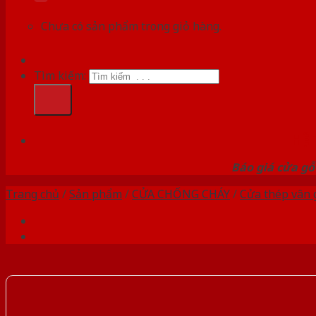
Chưa có sản phẩm trong giỏ hàng.
Tìm kiếm:
HỆ
Báo giá cửa gỗ
Trang chủ
/
Sản phẩm
/
CỬA CHỐNG CHÁY
/
Cửa thép vân 