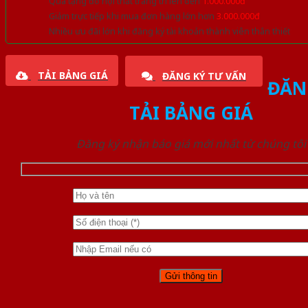
Quà tặng đồ nội thất trang trí lên đến
1.000.000đ
Giảm trực tiếp khi mua đơn hàng lớn hơn
3.000.000đ
Nhiều ưu đãi lớn khi đăng ký tài khoản thành viên thân thiết
TẢI BẢNG GIÁ
ĐĂNG KÝ TƯ VẤN
ĐĂN
TẢI BẢNG GIÁ
Đăng ký nhận báo giá mới nhất từ chúng tôi