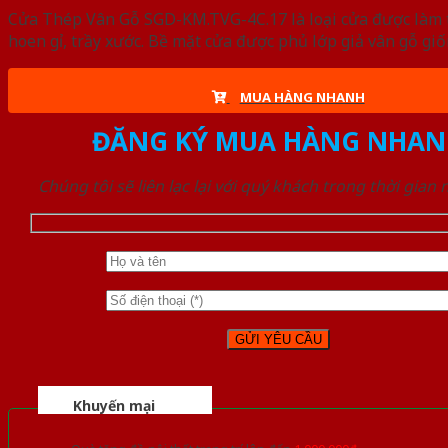
Cửa Thép Vân Gỗ SGD-KM.TVG-4C.17 là loại cửa được làm t
hoen gỉ, trầy xước. Bề mặt cửa được phủ lớp giả vân gỗ gi
MUA HÀNG NHANH
ĐĂNG KÝ MUA HÀNG NHAN
Chúng tôi sẽ liên lạc lại với quý khách trong thời gian
Khuyến mại