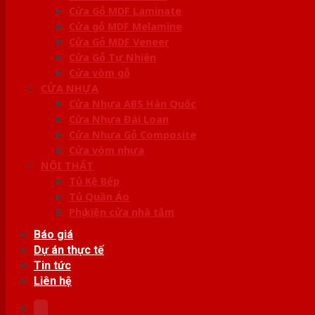
Cửa Gỗ MDF Laminate
Cửa gỗ MDF Melamine
Cửa Gỗ MDF Veneer
Cửa Gỗ Tự Nhiên
Cửa vòm gỗ
CỬA NHỰA
Cửa Nhựa ABS Hàn Quốc
Cửa Nhựa Đài Loan
Cửa Nhựa Gỗ Composite
Cửa vòm nhựa
NỘI THẤT
Tủ Kệ Bếp
Tủ Quần Áo
Phụ kiện cửa nhà tắm
Báo giá
Dự án thực tế
Tin tức
Liên hệ