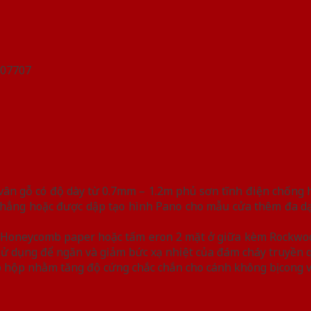
n gỗ có độ dày từ 0.7mm – 1.2m phủ sơn tĩnh điện chống han
hẳng hoặc được dập tạo hình Pano cho mẫu cửa thêm đa dạn
iệu Honeycomb paper hoặc tấm eron 2 mặt ở giữa kèm Rockwo
y sử dụng để ngăn và giảm bức xạ nhiệt của đám cháy truyền 
 hộp nhằm tăng độ cứng chắc chắn cho cánh không bị cong 