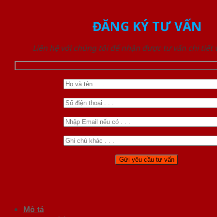
ĐĂNG KÝ TƯ VẤN
Liên hệ với chúng tôi để nhận được tư vấn chi tiết
Mô tả