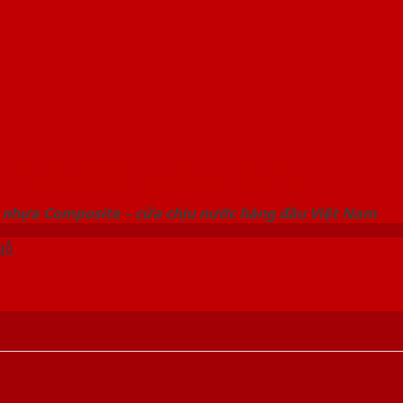
 THỐNG SHOWROOM SAIGONDOOR
 nhựa Composite – cửa chịu nước hàng đầu Việt Nam
gỗ