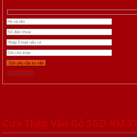
Gọi 0976.169.864
Cửa Thép Vân Gỗ SGD-KM.T