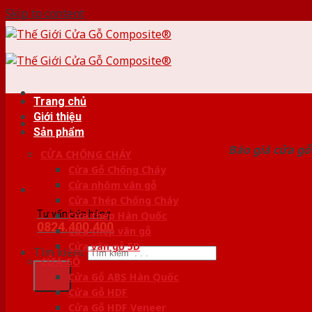
Skip to content
Trang chủ
Giới thiệu
HỆ
Sản phẩm
Báo giá cửa gỗ
CỬA CHỐNG CHÁY
Cửa Gỗ Chống Cháy
Cửa nhôm vân gỗ
Cửa Thép Chống Cháy
Tư vấn bán hàng
Cửa thép Hàn Quốc
0824.400.400
Cửa thép vân gỗ
Cửa vân gỗ 5D
Tìm kiếm:
CỬA GỖ
Cửa Gỗ ABS Hàn Quốc
Cửa Gỗ HDF
Cửa Gỗ HDF Veneer