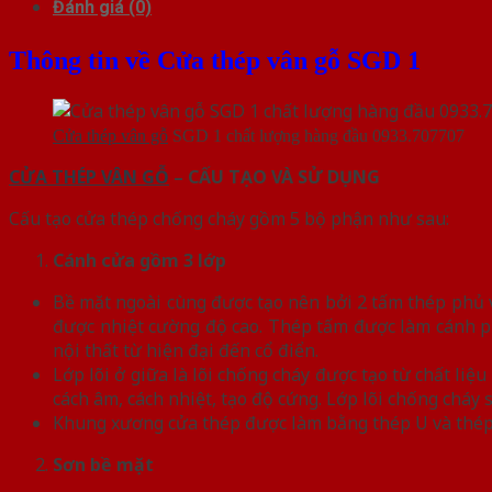
Đánh giá (0)
Thông tin về Cửa thép vân gỗ SGD 1
Cửa thép vân gỗ
SGD 1 chất lượng hàng đầu 0933.707707
CỬA THÉP VÂN GỖ
– CẤU TẠO VÀ SỬ DỤNG
Cấu tạo cửa thép chống cháy gồm 5 bộ phận như sau:
Cánh cửa
gồm 3 lớp
Bề mặt ngoài cùng được tạo nên bởi 2 tấm thép phủ vâ
được nhiệt cường độ cao. Thép tấm được làm cánh p
nội thất từ hiện đại đến cổ điển.
Lớp lõi ở giữa là lõi chống cháy được tạo từ chất l
cách âm, cách nhiệt, tạo độ cứng. Lớp lõi chống chá
Khung xương cửa thép được làm bằng thép U và thép
Sơn bề mặt