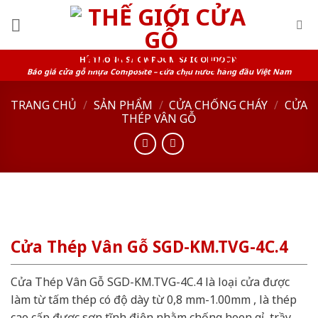
Skip
to
content
HỆ THỐNG SHOWROOM SAIGONDOOR
Báo giá cửa gỗ nhựa Composite – cửa chịu nước hàng đầu Việt Nam
TRANG CHỦ
/
SẢN PHẨM
/
CỬA CHỐNG CHÁY
/
CỬA
THÉP VÂN GỖ
Cửa Thép Vân Gỗ SGD-KM.TVG-4C.4
Cửa Thép Vân Gỗ SGD-KM.TVG-4C.4 là loại cửa được
làm từ tấm thép có độ dày từ 0,8 mm-1.00mm , là thép
cao cấp được sơn tĩnh điện nhằm chống hoen gỉ, trầy