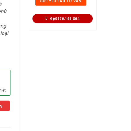
à
phù
Gọi 0976.169.864
àng
loại
hiết
N