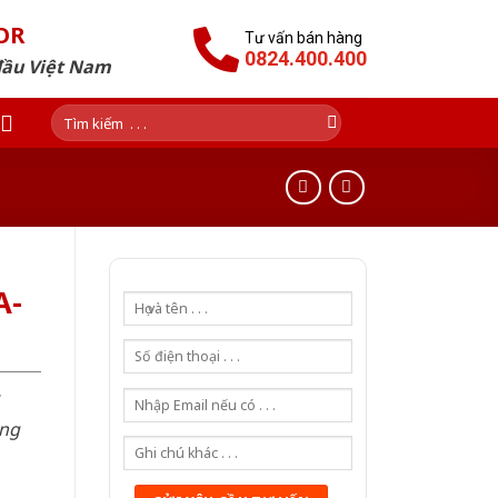
OR
Tư vấn bán hàng
0824.400.400
đầu Việt Nam
Tìm
kiếm:
A-
òng