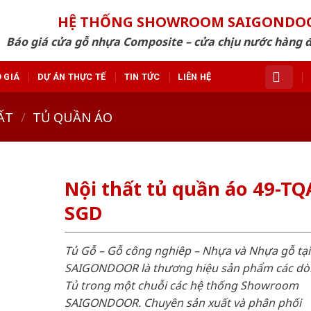
HỆ THỐNG SHOWROOM SAIGONDO
Báo giá cửa gỗ nhựa Composite – cửa chịu nước hàng 
 GIÁ
DỰ ÁN THỰC TẾ
TIN TỨC
LIÊN HỆ
ẤT
/
TỦ QUẦN ÁO
Nội thất tủ quần áo 49-TQ
SGD
Tủ Gỗ – Gỗ công nghiêp – Nhựa và Nhựa gỗ tại
SAIGONDOOR là thương hiệu sản phẩm các d
Tủ trong một chuỗi các hệ thống Showroom
SAIGONDOOR. Chuyên sản xuất và phân phối