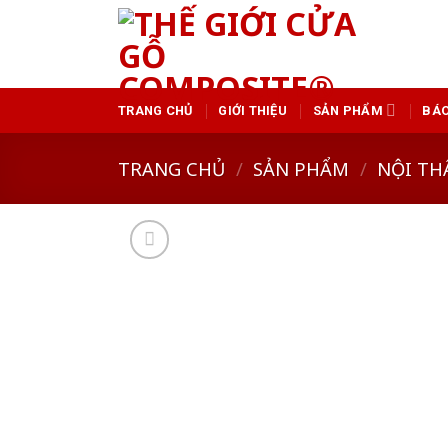
Skip
to
content
TRANG CHỦ
GIỚI THIỆU
SẢN PHẨM
BÁO
TRANG CHỦ
/
SẢN PHẨM
/
NỘI TH