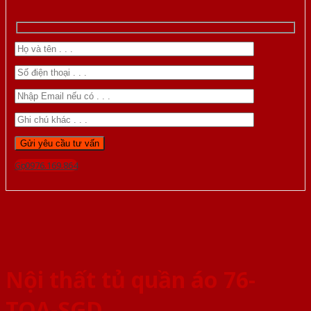
Gọi 0976.169.864
Nội thất tủ quần áo 76-
TQA-SGD