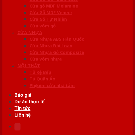
Cửa gỗ MDF Melamine
Cửa Gỗ MDF Veneer
Cửa Gỗ Tự Nhiên
Cửa vòm gỗ
CỬA NHỰA
Cửa Nhựa ABS Hàn Quốc
Cửa Nhựa Đài Loan
Cửa Nhựa Gỗ Composite
Cửa vòm nhựa
NỘI THẤT
Tủ Kệ Bếp
Tủ Quần Áo
Phụ kiện cửa nhà tắm
Báo giá
Dự án thực tế
Tin tức
Liên hệ