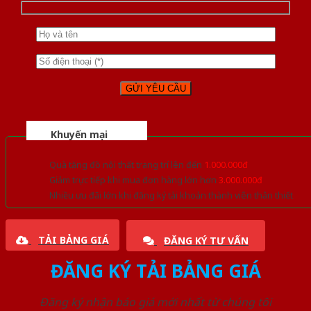
Khuyến mại
Quà tặng đồ nội thất trang trí lên đến
1.000.000đ
Giảm trực tiếp khi mua đơn hàng lớn hơn
3.000.000đ
Nhiều ưu đãi lớn khi đăng ký tài khoản thành viên thân thiết
TẢI BẢNG GIÁ
ĐĂNG KÝ TƯ VẤN
ĐĂNG KÝ TẢI BẢNG GIÁ
Đăng ký nhận báo giá mới nhất từ chúng tôi