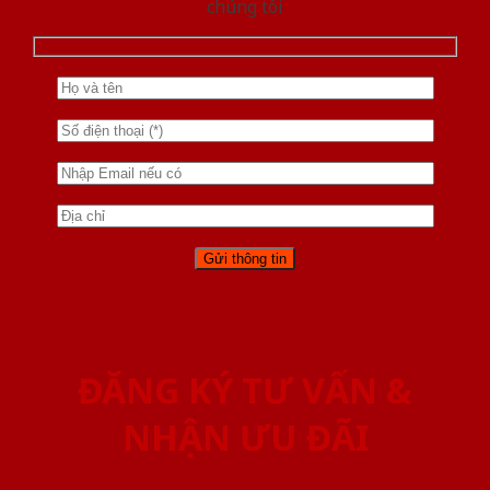
chúng tôi
ĐĂNG KÝ TƯ VẤN &
NHẬN ƯU ĐÃI