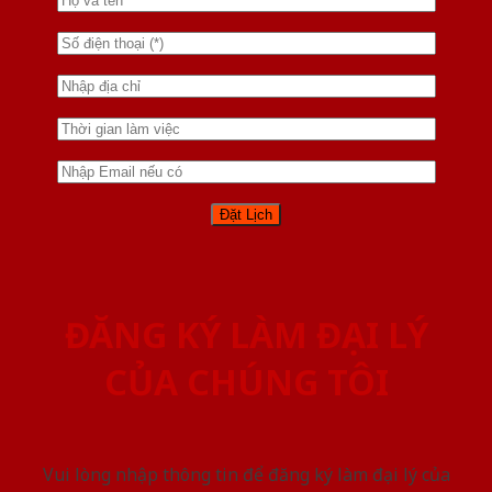
ĐĂNG KÝ LÀM ĐẠI LÝ
CỦA CHÚNG TÔI
Vui lòng nhập thông tin để đăng ký làm đại lý của