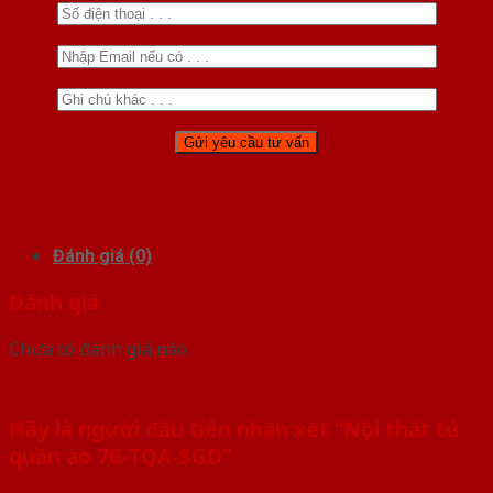
Đánh giá (0)
Đánh giá
Chưa có đánh giá nào.
Hãy là người đầu tiên nhận xét “Nội thất tủ
quần áo 76-TQA-SGD”