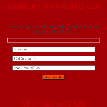
ĐĂNG KÝ NHẬN BÁO GIÁ
Nhập thông tin để nhận được báo giá mới nhât đầy
đủ nhất và chi tiết nhất.
YÊU CẦU GỌI LẠI