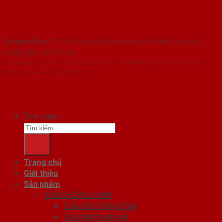
SaigonDoor™
- Hệ thống Showroom cửa thép cửa sắt
hàng đầu Việt Nam
Copyright ⓒ 2016 – 2026 SaigonDoor™ - www.cuagocomposite.org |
Đơn vị chủ quản SaigonDoor
Tìm kiếm:
Trang chủ
Giới thiệu
Sản phẩm
CỬA CHỐNG CHÁY
Cửa Gỗ Chống Cháy
Cửa nhôm vân gỗ