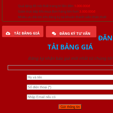
Quà tặng đồ nội thất trang trí lên đến
1.000.000đ
Giảm trực tiếp khi mua đơn hàng lớn hơn
3.000.000đ
Nhiều ưu đãi lớn khi đăng ký tài khoản thành viên thân thiết
TẢI BẢNG GIÁ
ĐĂNG KÝ TƯ VẤN
ĐĂN
TẢI BẢNG GIÁ
Đăng ký nhận báo giá mới nhất từ chúng tôi