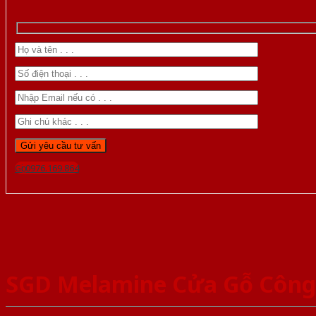
Gọi 0976.169.864
SGD Melamine Cửa Gỗ Côn