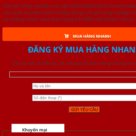
Cửa gỗ công nghiệp cao cấp SAIGONDOOR là thương hiệ
sản xuất và phân phối những dòng cửa gỗ công nghiệp ch
có những chính sách bán hàng ƯU ĐÃI CAO đi kèm với sự đ
MUA HÀNG NHANH
ĐĂNG KÝ MUA HÀNG NHAN
Chúng tôi sẽ liên lạc lại với quý khách trong thời gian
Khuyến mại