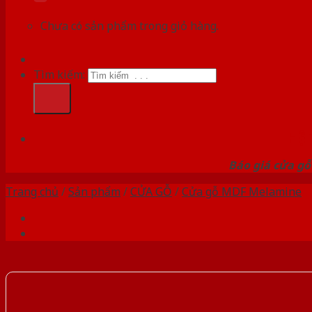
Chưa có sản phẩm trong giỏ hàng.
Tìm kiếm:
HỆ
Báo giá cửa gỗ
Trang chủ
/
Sản phẩm
/
CỬA GỖ
/
Cửa gỗ MDF Melamine