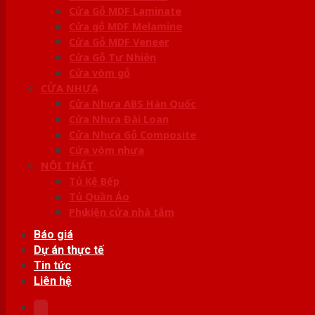
Cửa Gỗ MDF Laminate
Cửa gỗ MDF Melamine
Cửa Gỗ MDF Veneer
Cửa Gỗ Tự Nhiên
Cửa vòm gỗ
CỬA NHỰA
Cửa Nhựa ABS Hàn Quốc
Cửa Nhựa Đài Loan
Cửa Nhựa Gỗ Composite
Cửa vòm nhựa
NỘI THẤT
Tủ Kệ Bếp
Tủ Quần Áo
Phụ kiện cửa nhà tắm
Báo giá
Dự án thực tế
Tin tức
Liên hệ