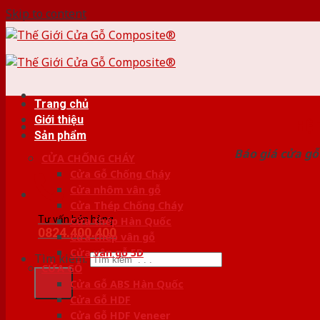
Skip to content
Trang chủ
Giới thiệu
HỆ
Sản phẩm
Báo giá cửa gỗ
CỬA CHỐNG CHÁY
Cửa Gỗ Chống Cháy
Cửa nhôm vân gỗ
Cửa Thép Chống Cháy
Tư vấn bán hàng
Cửa thép Hàn Quốc
0824.400.400
Cửa thép vân gỗ
Cửa vân gỗ 5D
Tìm kiếm:
CỬA GỖ
Cửa Gỗ ABS Hàn Quốc
Cửa Gỗ HDF
Cửa Gỗ HDF Veneer