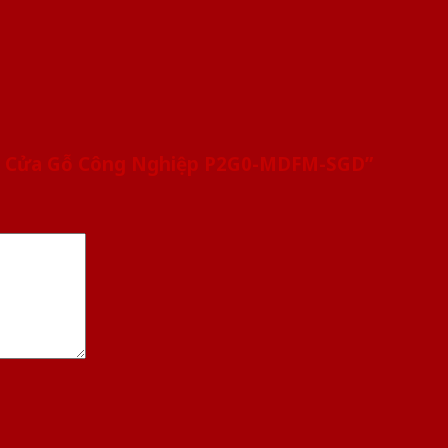
ne Cửa Gỗ Công Nghiệp P2G0-MDFM-SGD”