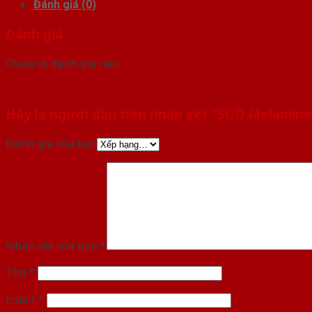
Đánh giá (0)
Đánh giá
Chưa có đánh giá nào.
Hãy là người đầu tiên nhận xét “SGD Melami
Đánh giá của bạn
Nhận xét của bạn
*
Tên
*
Email
*