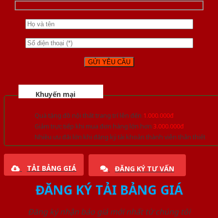
Khuyến mại
Quà tặng đồ nội thất trang trí lên đến
1.000.000đ
Giảm trực tiếp khi mua đơn hàng lớn hơn
3.000.000đ
Nhiều ưu đãi lớn khi đăng ký tài khoản thành viên thân thiết
TẢI BẢNG GIÁ
ĐĂNG KÝ TƯ VẤN
ĐĂNG KÝ TẢI BẢNG GIÁ
Đăng ký nhận báo giá mới nhất từ chúng tôi