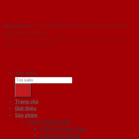
SaigonDoor™
- Hệ thống Showroom cửa thép cửa sắt
hàng đầu Việt Nam
Copyright ⓒ 2016 – 2026 SaigonDoor™ - www.cuagocomposite.org |
Đơn vị chủ quản SaigonDoor
Tìm kiếm:
Trang chủ
Giới thiệu
Sản phẩm
CỬA CHỐNG CHÁY
Cửa Gỗ Chống Cháy
Cửa nhôm vân gỗ