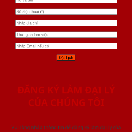
ĐĂNG KÝ LÀM ĐẠI LÝ
CỦA CHÚNG TÔI
Vui lòng nhập thông tin để đăng ký làm đại lý của