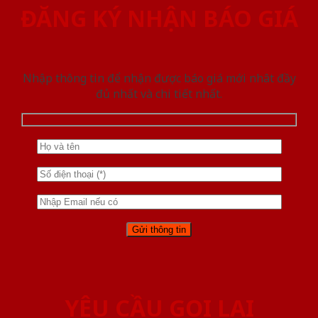
ĐĂNG KÝ NHẬN BÁO GIÁ
Nhập thông tin để nhận được báo giá mới nhât đầy
đủ nhất và chi tiết nhất.
YÊU CẦU GỌI LẠI