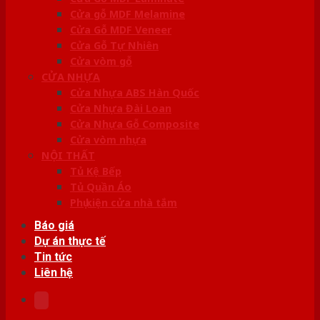
Cửa gỗ MDF Melamine
Cửa Gỗ MDF Veneer
Cửa Gỗ Tự Nhiên
Cửa vòm gỗ
CỬA NHỰA
Cửa Nhựa ABS Hàn Quốc
Cửa Nhựa Đài Loan
Cửa Nhựa Gỗ Composite
Cửa vòm nhựa
NỘI THẤT
Tủ Kệ Bếp
Tủ Quần Áo
Phụ kiện cửa nhà tắm
Báo giá
Dự án thực tế
Tin tức
Liên hệ