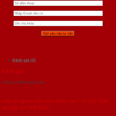
Đánh giá (0)
Đánh giá
Chưa có đánh giá nào.
Hãy là người đầu tiên nhận xét “Tủ nội thất
kệ bếp 23-TKB-SGD”