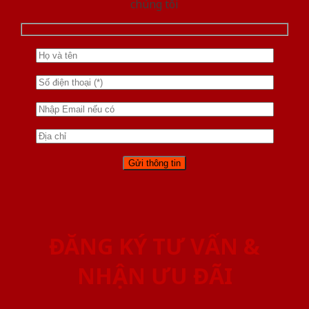
chúng tôi
ĐĂNG KÝ TƯ VẤN &
NHẬN ƯU ĐÃI