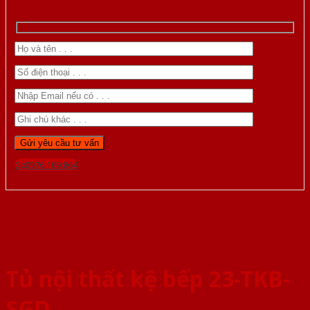
Gọi 0976.169.864
Tủ nội thất kệ bếp 23-TKB-
SGD