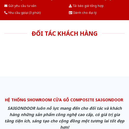
Âu.Chúng tôi tự tin là nhà sản xuất & cung cấp hàng đầu tại Việt Nam!
Gửi yêu cầu tư vấn
Tải báo giá tổng hợp
Yêu cầu gọi lại (3 phút)
Dành cho đại lý
ĐỐI TÁC KHÁCH HÀNG
HỆ THỐNG SHOWROOM CỬA GỖ COMPOSITE SAIGONDOOR
SAIGONDOOR luôn nỗ lực mang đến cho đối tác và khách
hàng những sản phẩm công nghệ cao cấp, có giá trị gia
tăng tiện ích, sáng tạo cho cộng đồng một tương lai tốt đẹp
hơn!