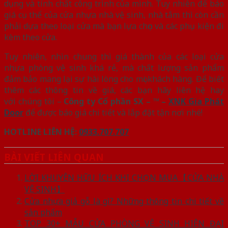
dụng và tính chất công trình của mình. Tuy nhiên để báo
giá cụ thể của cửa nhựa nhà vệ sinh, nhà tắm thì còn cần
phải dựa theo loại cửa mà bạn lựa chọn và các phụ kiện đi
kèm theo cửa.
Tuy nhiên, nhìn chung thì giá thành của các loại cửa
nhựa phòng vệ sinh khá rẻ, mà chất lượng sản phẩm
đảm bảo mang lại sự hài lòng cho mọi khách hàng. Để biết
thêm các thông tin về giá, các bạn hãy liên hệ hay
với chúng tôi –
Công ty Cổ phần SX – ™ –
XNK Gia Phát
Door
để được báo giá chi tiết và lắp đặt tận nơi nhé!
HOTLINE LIÊN HỆ:
0933.707.707
BÀI VIẾT LIÊN QUAN
LỜI KHUYÊN HỮU ÍCH KHI CHỌN MUA【CỬA NHÀ
VỆ SINH】
Cửa nhựa giả gỗ là gì? Những thông tin chi tiết về
sản phẩm
TOP 30+ MẪU CỬA PHÒNG VỆ SINH HIỆN ĐẠI