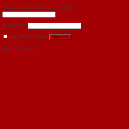
Tên tài khoản hoặc địa chỉ email
*
Mật khẩu
*
Ghi nhớ mật khẩu
Đăng nhập
Quên mật khẩu?