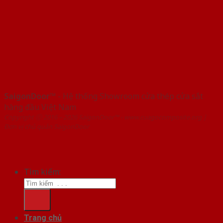
SaigonDoor™
- Hệ thống Showroom cửa thép cửa sắt
hàng đầu Việt Nam
Copyright ⓒ 2016 – 2026 SaigonDoor™ - www.cuagocomposite.org |
Đơn vị chủ quản SaigonDoor
Tìm kiếm:
Trang chủ