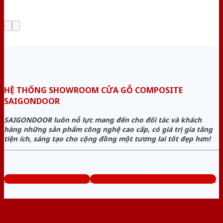
HỆ THỐNG SHOWROOM CỬA GỖ COMPOSITE
SAIGONDOOR
SAIGONDOOR luôn nỗ lực mang đến cho đối tác và khách
hàng những sản phẩm công nghệ cao cấp, có giá trị gia tăng
tiện ích, sáng tạo cho cộng đồng một tương lai tốt đẹp hơn!
www.cuagocomposite.org
Tổng đài tư vấn miễn phí: 0824.400.400