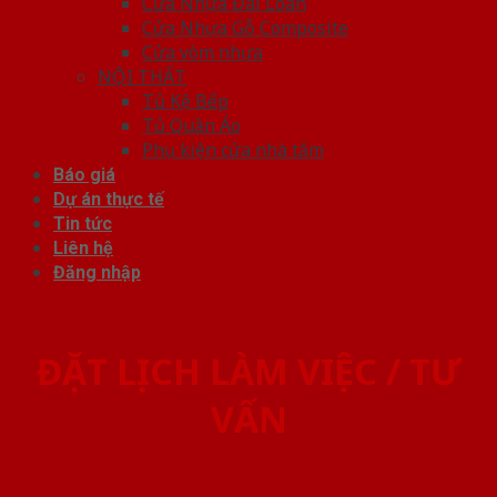
Cửa Nhựa Đài Loan
Cửa Nhựa Gỗ Composite
Cửa vòm nhựa
NỘI THẤT
Tủ Kệ Bếp
Tủ Quần Áo
Phụ kiện cửa nhà tắm
Báo giá
Dự án thực tế
Tin tức
Liên hệ
Đăng nhập
ĐẶT LỊCH LÀM VIỆC / TƯ
VẤN