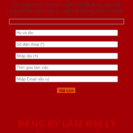
Vui lòng nhập thông tin đặt lịch để được sắp xếp
gặp gỡ làm việc hoăc tư vấn mà không phải chờ đợi.
ĐĂNG KÝ LÀM ĐẠI LÝ