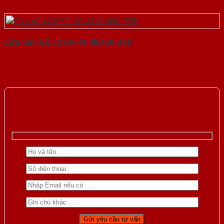
Cửa Vân Gỗ 5D KA-41.40.40A-3TK