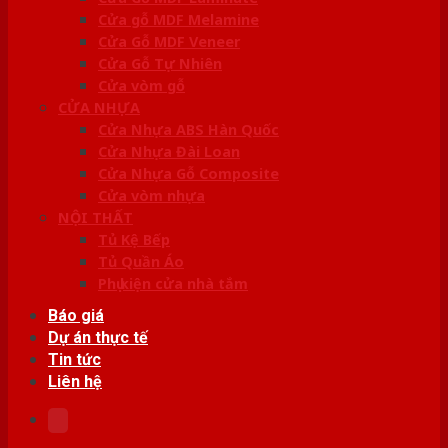
Cửa gỗ MDF Melamine
Cửa Gỗ MDF Veneer
Cửa Gỗ Tự Nhiên
Cửa vòm gỗ
CỬA NHỰA
Cửa Nhựa ABS Hàn Quốc
Cửa Nhựa Đài Loan
Cửa Nhựa Gỗ Composite
Cửa vòm nhựa
NỘI THẤT
Tủ Kệ Bếp
Tủ Quần Áo
Phụ kiện cửa nhà tắm
Báo giá
Dự án thực tế
Tin tức
Liên hệ