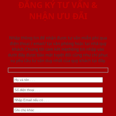
ĐĂNG KÝ TƯ VẤN &
NHẬN ƯU ĐÃI
Nhập thông tin để nhận được tư vấn miễn phí qua
điện thoại / email/ tại văn phòng hoặc tại nhà quý
khách. Chúng tôi cam kết mọi thông tin nhập vào
dưới đây được bảo mật tuyệt đối cũng như chỉ phục
vụ yêu cầu tư vấn duy nhất của quý khách tại đây.