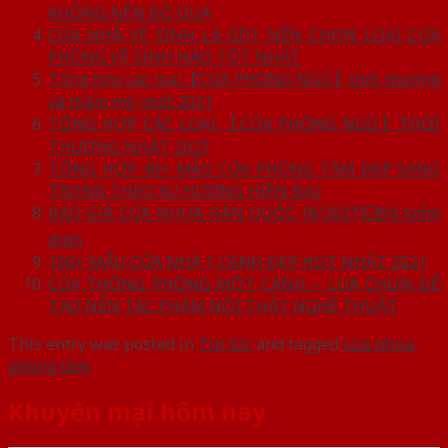
KHÔNG NÊN BỎ QUA
CỬA NHÀ VỆ SINH LÀ GÌ?| NÊN CHỌN LOẠI CỬA
PHÒNG VỆ SINH NÀO TỐT NHẤT
Tổng hợp các loại【CỬA PHÒNG NGỦ】thời thượng
và thẩm mỹ nhất 2021
TỔNG HỢP CÁC LOẠI 【CỬA PHÒNG NGỦ】THỜI
THƯỢNG NHẤT 2021
TỔNG HỢP 40+ MẪU CỬA PHÒNG TẮM ĐẸP SANG
TRỌNG THEO XU HƯỚNG HIỆN ĐẠI
BÁO GIÁ CỬA NHỰA HÀN QUỐC [8/2021]☑️Đã kiểm
định
100+ MẪU CỬA NHÀ 1 CÁNH ĐẸP HOT NHẤT 2021
CỬA THÔNG PHÒNG MỘT CÁNH – LỰA CHỌN ĐỂ
TẠO NÊN TÁC PHẨM NỘI THẤT NGHỆ THUẬT
This entry was posted in
Tin tức
and tagged
cửa nhựa
phòng tắm
.
Khuyến mại hôm nay