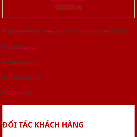
Gọi 0976.169.864
Với kinh nghiệm nhiêu năm nghiên cứu cửa theo tiêu chuẩn công nghệ Châu
Âu.Chúng tôi tự tin là nhà sản xuất & cung cấp hàng đầu tại Việt Nam!
Gửi yêu cầu tư vấn
Tải báo giá tổng hợp
Yêu cầu gọi lại (3 phút)
Dành cho đại lý
ĐỐI TÁC KHÁCH HÀNG