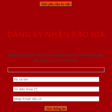
ĐĂNG KÝ NHẬN BÁO GIÁ
Nhập thông tin để nhận được báo giá mới nhât đầy
đủ nhất và chi tiết nhất.