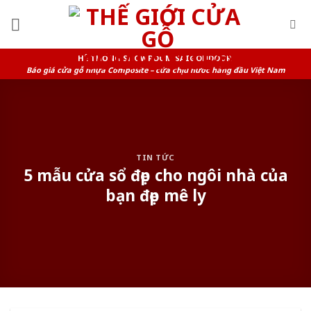
Skip
to
content
HỆ THỐNG SHOWROOM SAIGONDOOR
Báo giá cửa gỗ nhựa Composite – cửa chịu nước hàng đầu Việt Nam
TIN TỨC
5 mẫu cửa sổ đẹp cho ngôi nhà của
bạn đẹp mê ly