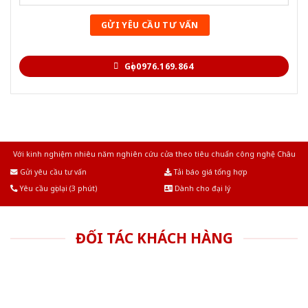
Gọi 0976.169.864
Với kinh nghiệm nhiêu năm nghiên cứu cửa theo tiêu chuẩn công nghệ Châu
Âu.Chúng tôi tự tin là nhà sản xuất & cung cấp hàng đầu tại Việt Nam!
Gửi yêu cầu tư vấn
Tải báo giá tổng hợp
Yêu cầu gọi lại (3 phút)
Dành cho đại lý
ĐỐI TÁC KHÁCH HÀNG