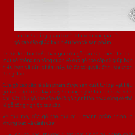
Tìm hiểu tổng quan trước khi xem báo giá cửa
gỗ cao cấp giúp bạn hiểu hơn về sản phẩm
Trước khi tìm hiểu báo giá cửa gỗ cao cấp, việc ‘’bỏ túi’’
một số thông tin tổng quan về cửa gỗ cao cấp sẽ giúp bạn
hiểu hơn về sản phẩm này, từ đó có quyết định lựa chọn
đúng đắn.
Cửa gỗ cao cấp
là sản phẩm được sản xuất từ loại vật liệu
gỗ cao cấp trên dây chuyền công nghệ tiên tiến và hiện
đại. Vật liệu gỗ cao cấp đó là gỗ tự nhiên hoặc cũng có thể
là gỗ công nghiệp cao cấp.
Về cấu tạo, cửa gỗ cao cấp có 2 thành phần chính là
khung bao và cánh cửa:
Khung bao: thường được làm từ gỗ tự nhiên chất