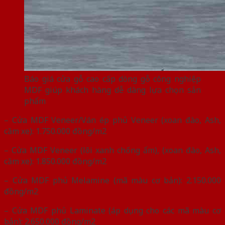
Báo giá cửa gỗ cao cấp dòng gỗ công nghiệp
MDF giúp khách hàng dễ dàng lựa chọn sản
phẩm
– Cửa MDF Veneer/Ván ép phủ Veneer (xoan đào, Ash,
căm xe): 1.750.000 đồng/m2
– Cửa MDF Veneer (lõi xanh chống ẩm), (xoan đào, Ash,
căm xe): 1.850.000 đồng/m2
– Cửa MDF phủ Melamine (mã màu cơ bản): 2.150.000
đồng/m2
– Cửa MDF phủ Laminate (áp dụng cho các mã màu cơ
bản): 2.650.000 đồng/m2