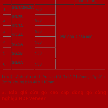
hoàn chỉnh)
SG.1A
SG.2A
1
750
SG.2B
2
800
SG.3A
3
850
SG.4A
1.250.000
2.350.000
4
900
SG.5A
5
930
SG.5B
SG.6A
6
980
Lưu ý: cánh cửa có chiều cao tối đa là 2140mm; dày 40 ±
2mm; khung bao 40 x 110mm.
3. Báo giá cửa gỗ cao cấp dòng gỗ công
nghiệp HDF Veneer