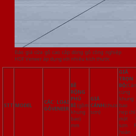
Báo giá cửa gỗ cao cấp dòng gỗ công nghiệp
HDF Veneer áp dụng với nhiều kích thước
GIÁ
TRỌN
BỀ
BỘ
(Cá
RỘNG
cùng
PHỦ
GIÁ
khung
CÁC LOẠI
STT
MODEL
BÌ
(gồm
CÁNH
(chưa
bao
GỖ
VENEER
khung
sơn)
nẹp chỉ
bao)
mặt 
mm
sơn 
hoàn