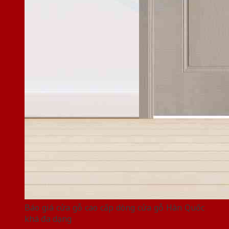
Báo giá cửa gỗ cao cấp dòng cửa gỗ Hàn Quốc
khá đa dạng