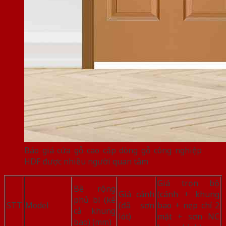
Báo giá cửa gỗ cao cấp dòng gỗ công nghiệp
HDF được nhiều người quan tâm
Giá trọn bộ
Bề rộng
Giá cánh
(cánh + khung
phủ bì (kể
STT
Model
(đã sơn
bao + nẹp chỉ 2
cả khung
lót)
mặt + sơn NC
bao) (mm)