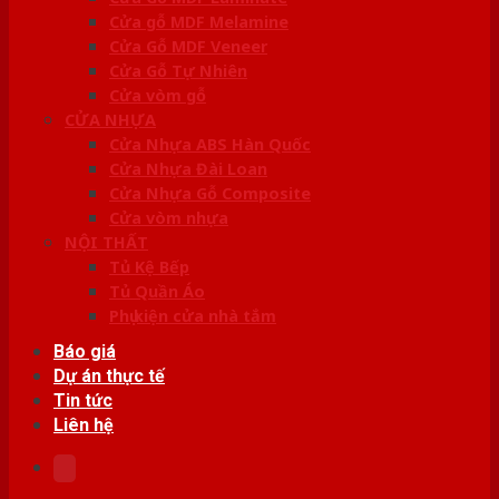
Cửa gỗ MDF Melamine
Cửa Gỗ MDF Veneer
Cửa Gỗ Tự Nhiên
Cửa vòm gỗ
CỬA NHỰA
Cửa Nhựa ABS Hàn Quốc
Cửa Nhựa Đài Loan
Cửa Nhựa Gỗ Composite
Cửa vòm nhựa
NỘI THẤT
Tủ Kệ Bếp
Tủ Quần Áo
Phụ kiện cửa nhà tắm
Báo giá
Dự án thực tế
Tin tức
Liên hệ