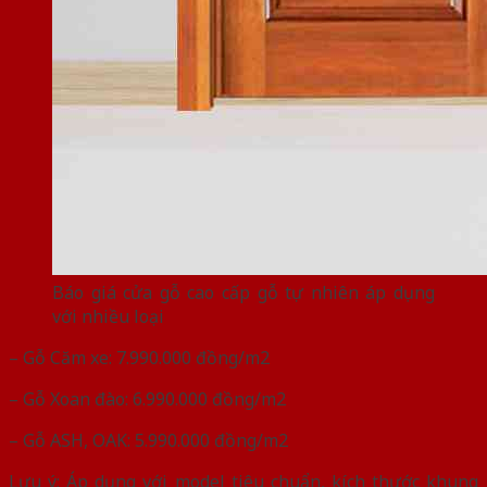
Báo giá cửa gỗ cao cấp gỗ tự nhiên áp dụng
với nhiều loại
– Gỗ Căm xe: 7.990.000 đồng/m2
– Gỗ Xoan đào: 6.990.000 đồng/m2
– Gỗ ASH, OAK: 5.990.000 đồng/m2
Lưu ý: Áp dụng với model tiêu chuẩn, kích thước khung