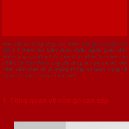
Nhu cầu sử dụng tăng cao khiến
báo giá cửa gỗ cao
cấp
trở thành tìm kiếm được nhiều người quan tâm.
Nhằm giúp quý khách dễ dàng tham khảo, lựa chọn sản
phẩm,
Sài Gòn Door
cung cấp bảng báo giá chi tiết mới
nhất. Kèm theo đó là những thông tin quan trọng về
dòng cửa này, cùng tìm hiểu nhé!
1. Tổng quan về cửa gỗ cao cấp