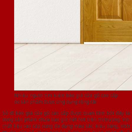
Nhiều người tìm kiếm báo giá cửa gỗ cao cấp
do sản phẩm được ứng dụng rộng rãi
Sở dĩ báo giá cửa gỗ cao cấp được quan tâm bởi đây là
dòng sản phẩm chưa bao giờ hết hot trên thị trường. Với
chất liệu cao cấp cùng đa dạng màu sắc, kiểu dáng, kích