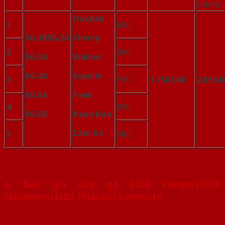
chỉnh)
Oak
Ash
1
800
SG.1B
SG.2A
Cherry
2
900
SG.3A
Walnut
SG.4A
Sapelle
3
930
1.750.000
2.850.0
SG.6A
Teak
4
950
SG.6B
Xoan Đào
Căm Xe
5
980
4. Báo giá cửa gỗ MDF Veneer/MDF
Melamine/MDF (Plastic) Laminate