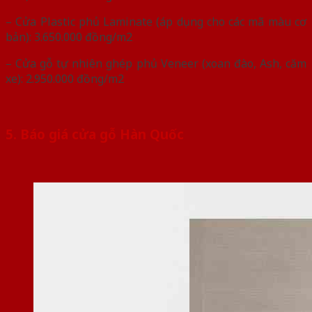
– Cửa Plastic phủ Laminate (áp dụng cho các mã màu cơ
bản): 3.650.000 đồng/m2
– Cửa gỗ tự nhiên ghép phủ Veneer (xoan đào, Ash, căm
xe): 2.950.000 đồng/m2
5. Báo giá cửa gỗ Hàn Quốc