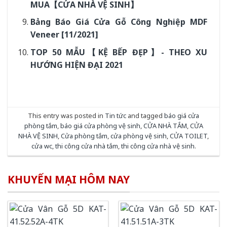
MUA【CỬA NHÀ VỆ SINH】
Bảng Báo Giá Cửa Gỗ Công Nghiệp MDF
Veneer [11/2021]
TOP 50 MẪU【KỆ BẾP ĐẸP】- THEO XU
HƯỚNG HIỆN ĐẠI 2021
This entry was posted in
Tin tức
and tagged
báo giá cửa
phòng tắm
,
báo giá cửa phòng vệ sinh
,
CỬA NHÀ TẮM
,
CỬA
NHÀ VỆ SINH
,
Cửa phòng tắm
,
cửa phòng vệ sinh
,
CỬA TOILET
,
cửa wc
,
thi công cửa nhà tắm
,
thi công cửa nhà vệ sinh
.
KHUYẾN MẠI HÔM NAY