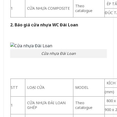
ÉP T
Theo
1
CỬA NHỰA COMPOSITE
catalogue
ĐÚC 
2. Báo giá cửa nhựa WC Đài Loan
Cửa nhựa Đài Loan
KÍCH
STT
LOẠI CỬA
MODEL
(mm)
800 x
CỬA NHỰA ĐÀI LOAN
Theo
1
GHÉP
catalogue
900 x 