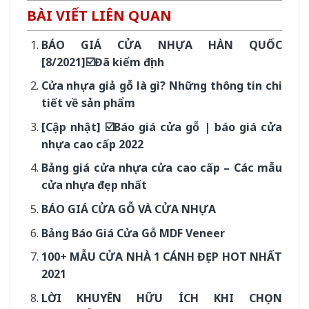
BÀI VIẾT LIÊN QUAN
BÁO GIÁ CỬA NHỰA HÀN QUỐC
[8/2021]☑️Đã kiểm định
Cửa nhựa giả gỗ là gì? Những thông tin chi
tiết về sản phẩm
[Cập nhật] ☑️Báo giá cửa gỗ | báo giá cửa
nhựa cao cấp 2022
Bảng giá cửa nhựa cửa cao cấp – Các mẫu
cửa nhựa đẹp nhất
BÁO GIÁ CỬA GỖ VÀ CỬA NHỰA
Bảng Báo Giá Cửa Gỗ MDF Veneer
100+ MẪU CỬA NHÀ 1 CÁNH ĐẸP HOT NHẤT
2021
LỜI KHUYÊN HỮU ÍCH KHI CHỌN