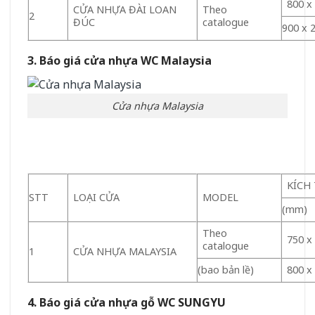
800 x
CỬA NHỰA ĐÀI LOAN
Theo
2
ĐÚC
catalogue
900 x 
3. Báo giá cửa nhựa WC Malaysia
Cửa nhựa Malaysia
KÍCH
STT
LOẠI CỬA
MODEL
(mm)
Theo
750 x
catalogue
1
CỬA NHỰA MALAYSIA
(bao bản lề)
800 x
4. Báo giá cửa nhựa gỗ WC SUNGYU