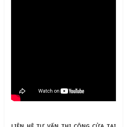
LIÊN HỆ TƯ VẤN THI CÔNG CỬA TẠI