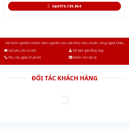
Gọi 0976.169.864
Với kinh nghiệm nhiêu năm nghiên cứu cửa theo tiêu chuẩn công nghệ Châu
Âu.Chúng tôi tự tin là nhà sản xuất & cung cấp hàng đầu tại Việt Nam!
Gửi yêu cầu tư vấn
Tải báo giá tổng hợp
Yêu cầu gọi lại (3 phút)
Dành cho đại lý
ĐỐI TÁC KHÁCH HÀNG