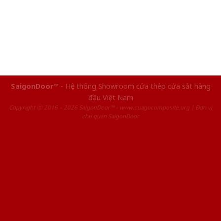
SaigonDoor™
- Hệ thống Showroom cửa thép cửa sắt hàng
đầu Việt Nam
Copyright ⓒ 2016 – 2026 SaigonDoor™ - www.cuagocomposite.org | Đơn vị
chủ quản SaigonDoor