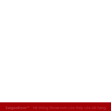
SaigonDoor™
- Hệ thống Showroom cửa thép cửa sắt hàng