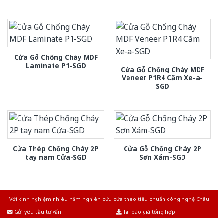
Cửa Gỗ Chống Cháy MDF
Laminate P1-SGD
Cửa Gỗ Chống Cháy MDF
Veneer P1R4 Căm Xe-a-
SGD
Cửa Thép Chống Cháy 2P
Cửa Gỗ Chống Cháy 2P
tay nam Cửa-SGD
Sơn Xám-SGD
Với kinh nghiệm nhiêu năm nghiên cứu cửa theo tiêu chuẩn công nghệ Châu
Âu.Chúng tôi tự tin là nhà sản xuất & cung cấp hàng đầu tại Việt Nam!
Gửi yêu cầu tư vấn
Tải báo giá tổng hợp