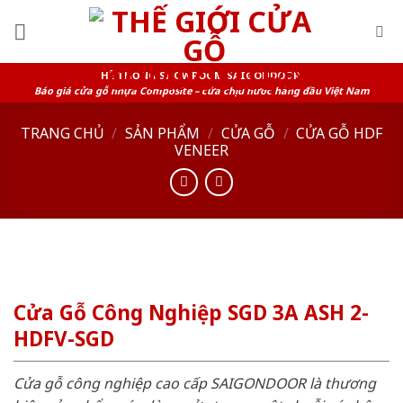
Skip
to
content
HỆ THỐNG SHOWROOM SAIGONDOOR
Báo giá cửa gỗ nhựa Composite – cửa chịu nước hàng đầu Việt Nam
TRANG CHỦ
/
SẢN PHẨM
/
CỬA GỖ
/
CỬA GỖ HDF
VENEER
Cửa Gỗ Công Nghiệp SGD 3A ASH 2-
HDFV-SGD
Cửa gỗ công nghiệp cao cấp SAIGONDOOR là thương