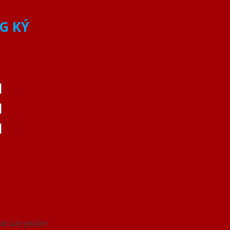
G KÝ
 về sản phẩm