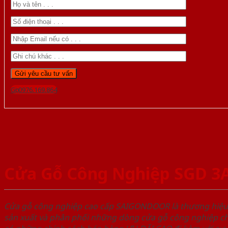
Gọi 0976.169.864
Cửa Gỗ Công Nghiệp SGD 3
Cửa gỗ công nghiệp cao cấp SAIGONDOOR là thương hiệ
sản xuất và phân phối những dòng cửa gỗ công nghiệp ch