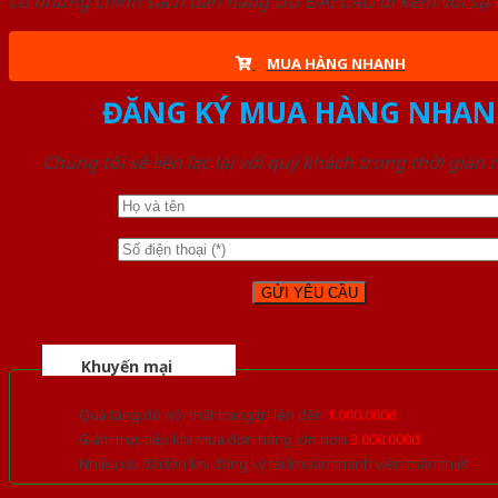
có những chính sách bán hàng ƯU ĐÃI CAO đi kèm với sự đ
MUA HÀNG NHANH
ĐĂNG KÝ MUA HÀNG NHAN
Chúng tôi sẽ liên lạc lại với quý khách trong thời gian
Khuyến mại
Quà tặng đồ nội thất trang trí lên đến
1.000.000đ
Giảm trực tiếp khi mua đơn hàng lớn hơn
3.000.000đ
Nhiều ưu đãi lớn khi đăng ký tài khoản thành viên thân thiết