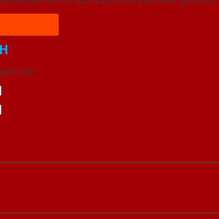
a dạng về mẫu mã, loại cửa gỗ và cả phân khúc giá thành.
H
 ngắn nhất