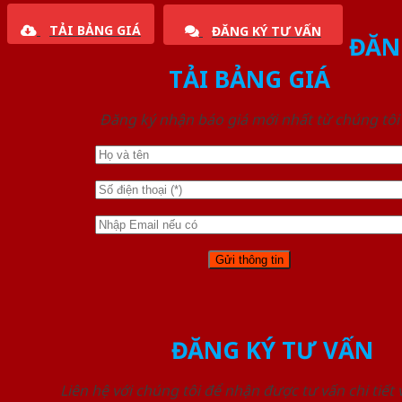
TẢI BẢNG GIÁ
ĐĂNG KÝ TƯ VẤN
ĐĂN
TẢI BẢNG GIÁ
Đăng ký nhận báo giá mới nhất từ chúng tôi
ĐĂNG KÝ TƯ VẤN
Liên hệ với chúng tôi để nhận được tư vấn chi tiết