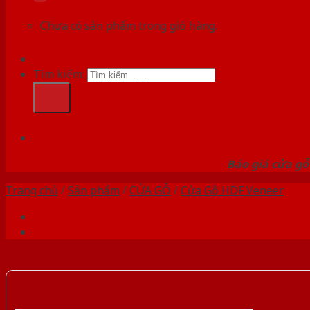
Chưa có sản phẩm trong giỏ hàng.
Tìm kiếm:
HỆ
Báo giá cửa gỗ
Trang chủ
/
Sản phẩm
/
CỬA GỖ
/
Cửa Gỗ HDF Veneer