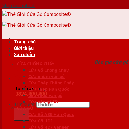
Skip to content
Trang chủ
Giới thiệu
HỆ
Sản phẩm
Báo giá cửa gỗ
CỬA CHỐNG CHÁY
Cửa Gỗ Chống Cháy
Cửa nhôm vân gỗ
Cửa Thép Chống Cháy
Tư vấn bán hàng
Cửa thép Hàn Quốc
0824.400.400
Cửa thép vân gỗ
Cửa vân gỗ 5D
Tìm kiếm:
CỬA GỖ
Cửa Gỗ ABS Hàn Quốc
Cửa Gỗ HDF
Cửa Gỗ HDF Veneer