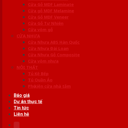
Cửa Gỗ MDF Laminate
Cửa gỗ MDF Melamine
Cửa Gỗ MDF Veneer
Cửa Gỗ Tự Nhiên
Cửa vòm gỗ
CỬA NHỰA
Cửa Nhựa ABS Hàn Quốc
Cửa Nhựa Đài Loan
Cửa Nhựa Gỗ Composite
Cửa vòm nhựa
NỘI THẤT
Tủ Kệ Bếp
Tủ Quần Áo
Phụ kiện cửa nhà tắm
Báo giá
Dự án thực tế
Tin tức
Liên hệ