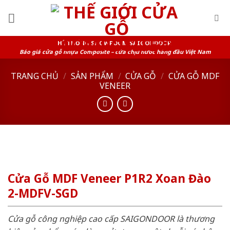
Skip
to
content
HỆ THỐNG SHOWROOM SAIGONDOOR
Báo giá cửa gỗ nhựa Composite – cửa chịu nước hàng đầu Việt Nam
TRANG CHỦ
/
SẢN PHẨM
/
CỬA GỖ
/
CỬA GỖ MDF
VENEER
Cửa Gỗ MDF Veneer P1R2 Xoan Đào
2-MDFV-SGD
Cửa gỗ công nghiệp cao cấp SAIGONDOOR là thương