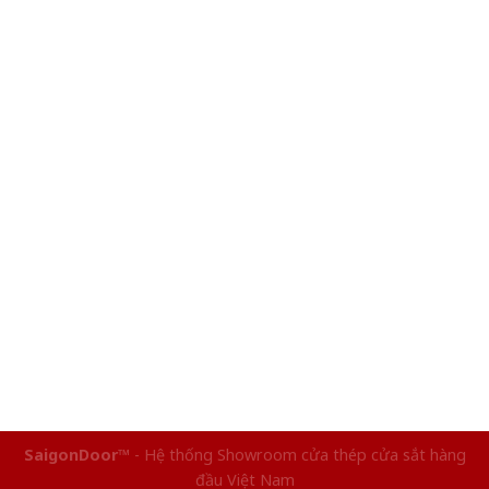
SaigonDoor™
- Hệ thống Showroom cửa thép cửa sắt hàng
đầu Việt Nam