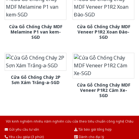
Cửa Gỗ Chống Cháy MDF
Cửa Gỗ Chống Cháy MDF
Melamine P1 van kem-
Veneer P1R2 Xoan Đào-
SGD
SGD
Cửa Gỗ Chống Cháy 2P
Sơn Xám Trắng-a-SGD
Cửa Gỗ Chống Cháy MDF
Veneer P1R2 Căm Xe-
SGD
Với kinh nghiệm nhiêu năm nghiên cứu cửa theo tiêu chuẩn công nghệ Châu
Âu.Chúng tôi tự tin là nhà sản xuất & cung cấp hàng đầu tại Việt Nam!
Gửi yêu cầu tư vấn
Tải báo giá tổng hợp
Yêu cầu gọi lại (3 phút)
Dành cho đại lý