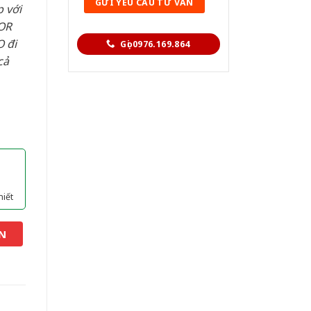
 với
OR
 đi
Gọi 0976.169.864
cả
hiết
N