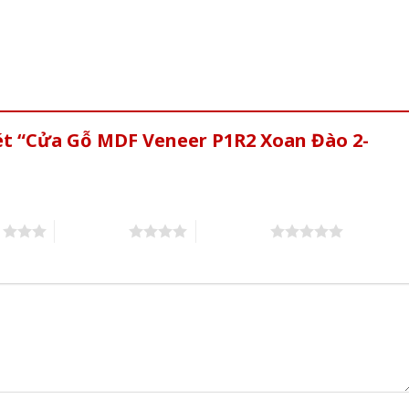
ét “Cửa Gỗ MDF Veneer P1R2 Xoan Đào 2-
s
4 of 5 stars
5 of 5 stars