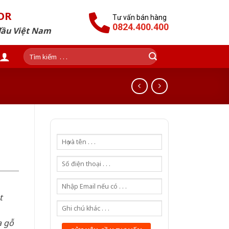
OR
Tư vấn bán hàng
0824.400.400
đầu Việt Nam
Tìm
kiếm:
t
a gỗ