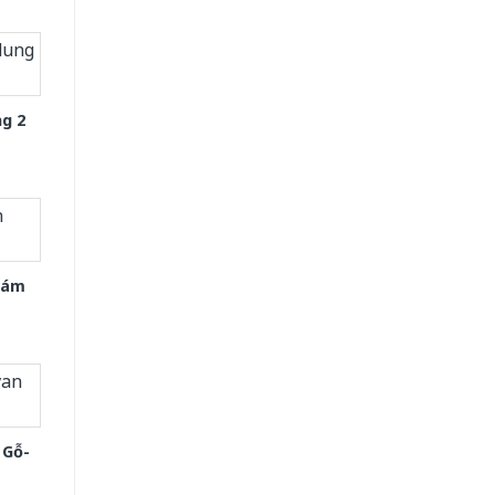
g 2
Xám
 Gỗ-