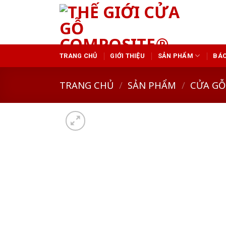
Skip
to
content
TRANG CHỦ
GIỚI THIỆU
SẢN PHẨM
BÁO
TRANG CHỦ
/
SẢN PHẨM
/
CỬA GỖ