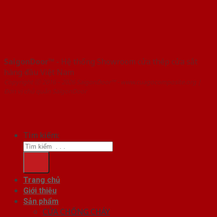
SaigonDoor™
- Hệ thống Showroom cửa thép cửa sắt
hàng đầu Việt Nam
Copyright ⓒ 2016 – 2026 SaigonDoor™ - www.cuagocomposite.org |
Đơn vị chủ quản SaigonDoor
Tìm kiếm:
Trang chủ
Giới thiệu
Sản phẩm
CỬA CHỐNG CHÁY