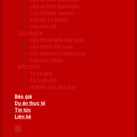
Cửa gỗ MDF Melamine
Cửa Gỗ MDF Veneer
Cửa Gỗ Tự Nhiên
Cửa vòm gỗ
CỬA NHỰA
Cửa Nhựa ABS Hàn Quốc
Cửa Nhựa Đài Loan
Cửa Nhựa Gỗ Composite
Cửa vòm nhựa
NỘI THẤT
Tủ Kệ Bếp
Tủ Quần Áo
Phụ kiện cửa nhà tắm
Báo giá
Dự án thực tế
Tin tức
Liên hệ