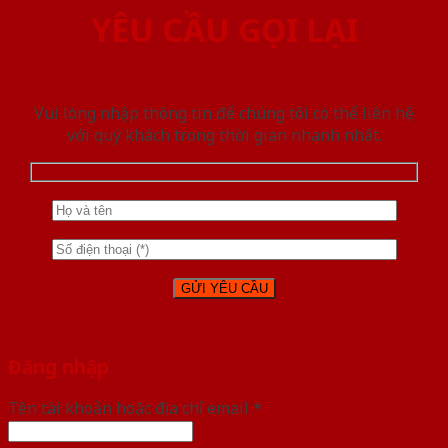
YÊU CẦU GỌI LẠI
Vui lòng nhập thông tin để chúng tôi có thể liên hệ
với quý khách trong thời gian nhanh nhất.
Đăng nhập
Tên tài khoản hoặc địa chỉ email
*