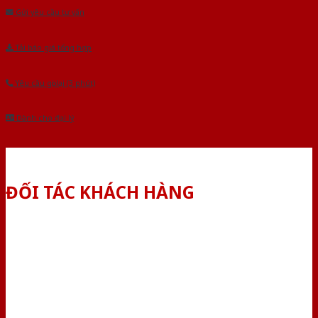
Gửi yêu cầu tư vấn
Tải báo giá tổng hợp
Yêu cầu gọi lại (3 phút)
Dành cho đại lý
ĐỐI TÁC KHÁCH HÀNG