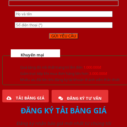
Khuyến mại
Quà tặng đồ nội thất trang trí lên đến
1.000.000đ
Giảm trực tiếp khi mua đơn hàng lớn hơn
3.000.000đ
Nhiều ưu đãi lớn khi đăng ký tài khoản thành viên thân thiết
TẢI BẢNG GIÁ
ĐĂNG KÝ TƯ VẤN
ĐĂNG KÝ TẢI BẢNG GIÁ
Đăng ký nhận báo giá mới nhất từ chúng tôi