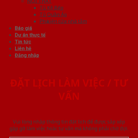
NỘI THẤT
Tủ Kệ Bếp
Tủ Quần Áo
Phụ kiện cửa nhà tắm
Báo giá
Dự án thực tế
Tin tức
Liên hệ
Đăng nhập
ĐẶT LỊCH LÀM VIỆC / TƯ
VẤN
Vui lòng nhập thông tin đặt lịch để được sắp xếp
gặp gỡ làm việc hoăc tư vấn mà không phải chờ đợi.