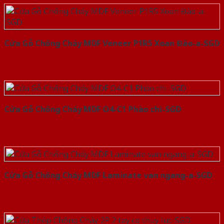
Cửa Gỗ Chống Cháy MDF Veneer P1R5 Xoan Đào-a-SGD
Cửa Gỗ Chống Cháy MDF O4-C1 Phào chi-SGD
Cửa Gỗ Chống Cháy MDF Laminate van ngang-a-SGD