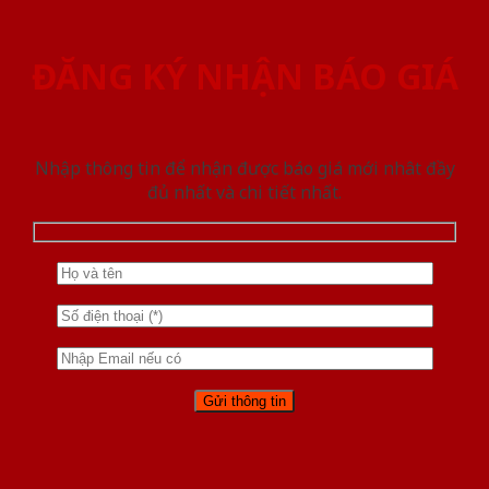
ĐĂNG KÝ NHẬN BÁO GIÁ
Nhập thông tin để nhận được báo giá mới nhât đầy
đủ nhất và chi tiết nhất.