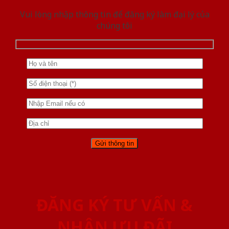
Vui lòng nhập thông tin để đăng ký làm đại lý của
chúng tôi
ĐĂNG KÝ TƯ VẤN &
NHẬN ƯU ĐÃI