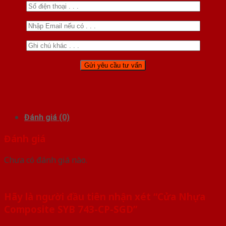
Đánh giá (0)
Đánh giá
Chưa có đánh giá nào.
Hãy là người đầu tiên nhận xét “Cửa Nhựa
Composite SYB 743-CP-SGD”