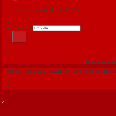
Chưa có sản phẩm trong giỏ hàng.
Tìm kiếm:
HỆ
Báo giá cửa gỗ
Trang chủ
/
Sản phẩm
/
CỬA NHỰA
/
Cửa Nhựa Gỗ Compos