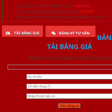
Quà tặng đồ nội thất trang trí lên đến
1.000.000đ
Giảm trực tiếp khi mua đơn hàng lớn hơn
3.000.000đ
Nhiều ưu đãi lớn khi đăng ký tài khoản thành viên thân thiết
TẢI BẢNG GIÁ
ĐĂNG KÝ TƯ VẤN
ĐĂN
TẢI BẢNG GIÁ
Đăng ký nhận báo giá mới nhất từ chúng tôi