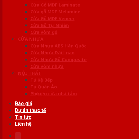
Cửa Gỗ MDF Laminate
Cửa gỗ MDF Melamine
Cửa Gỗ MDF Veneer
Cửa Gỗ Tự Nhiên
Cửa vòm gỗ
CỬA NHỰA
Cửa Nhựa ABS Hàn Quốc
Cửa Nhựa Đài Loan
Cửa Nhựa Gỗ Composite
Cửa vòm nhựa
NỘI THẤT
Tủ Kệ Bếp
Tủ Quần Áo
Phụ kiện cửa nhà tắm
Báo giá
Dự án thực tế
Tin tức
Liên hệ