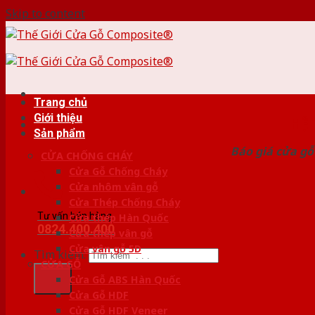
Skip to content
Trang chủ
Giới thiệu
HỆ
Sản phẩm
Báo giá cửa gỗ
CỬA CHỐNG CHÁY
Cửa Gỗ Chống Cháy
Cửa nhôm vân gỗ
Cửa Thép Chống Cháy
Tư vấn bán hàng
Cửa thép Hàn Quốc
0824.400.400
Cửa thép vân gỗ
Cửa vân gỗ 5D
Tìm kiếm:
CỬA GỖ
Cửa Gỗ ABS Hàn Quốc
Cửa Gỗ HDF
Cửa Gỗ HDF Veneer