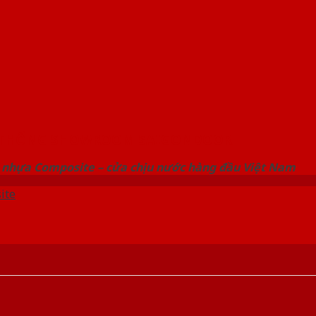
 THỐNG SHOWROOM SAIGONDOOR
 nhựa Composite – cửa chịu nước hàng đầu Việt Nam
ite