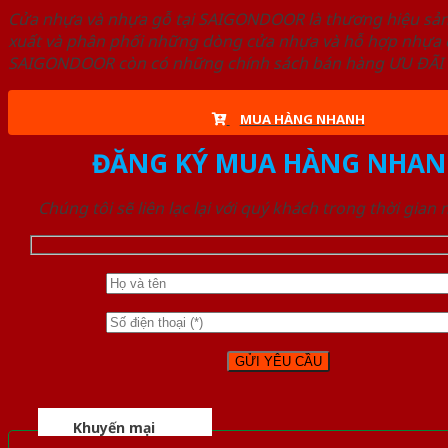
Cửa nhựa và nhựa gỗ tại SAIGONDOOR là thương hiệu s
xuất và phân phối những dòng cửa nhựa và hỗ hợp nhựa ch
SAIGONDOOR còn có những chính sách bán hàng ƯU ĐÃI CAO
MUA HÀNG NHANH
ĐĂNG KÝ MUA HÀNG NHAN
Chúng tôi sẽ liên lạc lại với quý khách trong thời gian
Khuyến mại