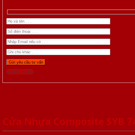
Gọi 0976.169.864
Cửa Nhựa Composite SYB 7