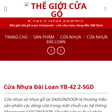
Skip
to
content
HỆ THỐNG SHOWROOM SAIGONDOOR
Báo giá cửa gỗ nhựa Composite – cửa chịu nước hàng đầu Việt Nam
TRANG CHỦ
/
SẢN PHẨM
/
CỬA NHỰA
/
CỬA NHỰA
ĐÀI LOAN
Cửa Nhựa Đài Loan YB-42 2-SGD
Cửa nhựa và nhựa gỗ tại SAIGONDOOR là thương hiệu
sản phẩm các dòng cửa trong một chuỗi các hệ thống
Showroom SAIGONDOOR. Chuyên sản xuất và phân