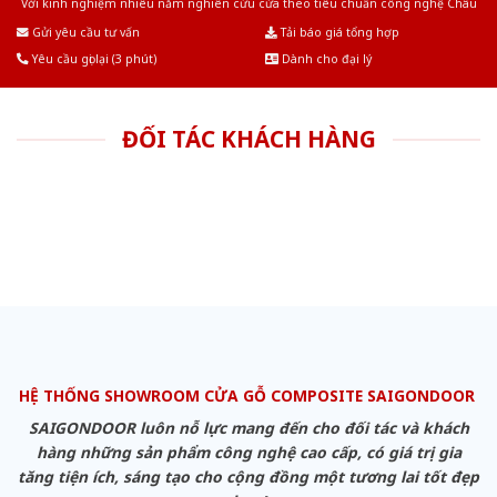
Với kinh nghiệm nhiêu năm nghiên cứu cửa theo tiêu chuẩn công nghệ Châu
Âu.Chúng tôi tự tin là nhà sản xuất & cung cấp hàng đầu tại Việt Nam!
Gửi yêu cầu tư vấn
Tải báo giá tổng hợp
Yêu cầu gọi lại (3 phút)
Dành cho đại lý
ĐỐI TÁC KHÁCH HÀNG
HỆ THỐNG SHOWROOM CỬA GỖ COMPOSITE SAIGONDOOR
SAIGONDOOR luôn nỗ lực mang đến cho đối tác và khách
hàng những sản phẩm công nghệ cao cấp, có giá trị gia
tăng tiện ích, sáng tạo cho cộng đồng một tương lai tốt đẹp