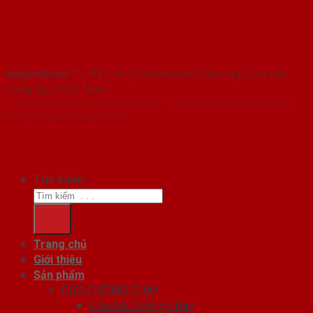
SaigonDoor™
- Hệ thống Showroom cửa thép cửa sắt
hàng đầu Việt Nam
Copyright ⓒ 2016 – 2026 SaigonDoor™ - www.cuagocomposite.org |
Đơn vị chủ quản SaigonDoor
Tìm kiếm:
Trang chủ
Giới thiệu
Sản phẩm
CỬA CHỐNG CHÁY
Cửa Gỗ Chống Cháy