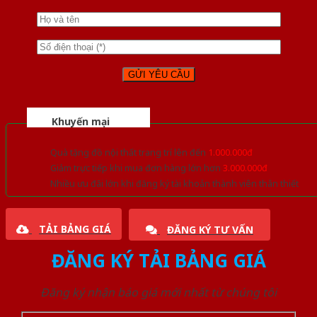
Khuyến mại
Quà tặng đồ nội thất trang trí lên đến
1.000.000đ
Giảm trực tiếp khi mua đơn hàng lớn hơn
3.000.000đ
Nhiều ưu đãi lớn khi đăng ký tài khoản thành viên thân thiết
TẢI BẢNG GIÁ
ĐĂNG KÝ TƯ VẤN
ĐĂNG KÝ TẢI BẢNG GIÁ
Đăng ký nhận báo giá mới nhất từ chúng tôi