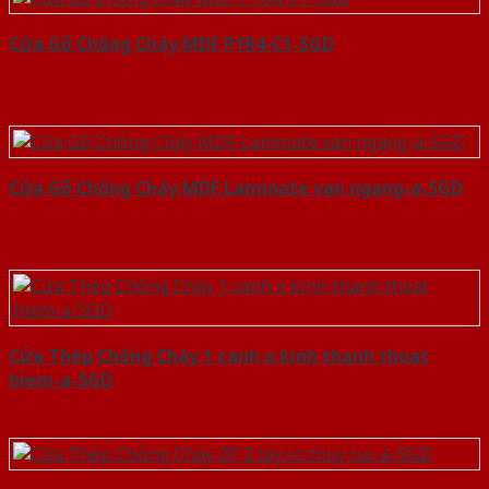
Cửa Gỗ Chống Cháy MDF P1R4-C1-SGD
Cửa Gỗ Chống Cháy MDF Laminate van ngang-a-SGD
Cửa Thép Chống Cháy 1 canh o kinh thanh thoat
hiem-a-SGD