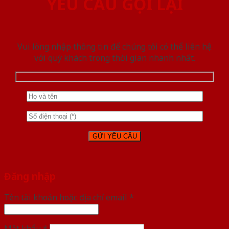
YÊU CẦU GỌI LẠI
Vui lòng nhập thông tin để chúng tôi có thể liên hệ
với quý khách trong thời gian nhanh nhất.
Đăng nhập
Tên tài khoản hoặc địa chỉ email
*
Mật khẩu
*