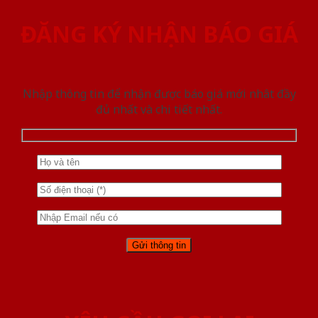
ĐĂNG KÝ NHẬN BÁO GIÁ
Nhập thông tin để nhận được báo giá mới nhât đầy
đủ nhất và chi tiết nhất.