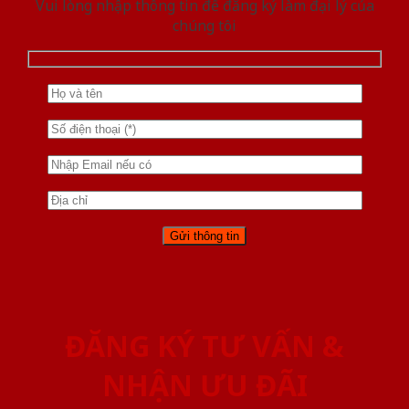
Vui lòng nhập thông tin để đăng ký làm đại lý của
chúng tôi
ĐĂNG KÝ TƯ VẤN &
NHẬN ƯU ĐÃI