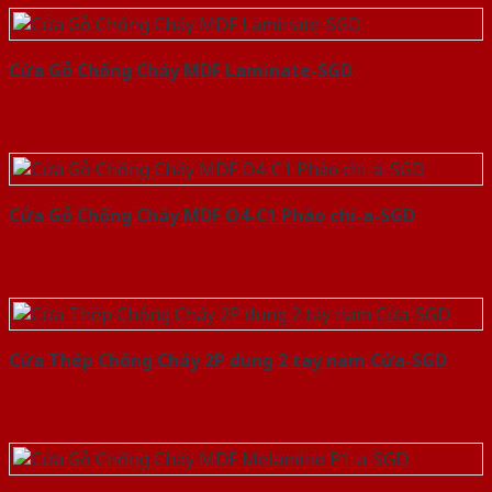
Cửa Gỗ Chống Cháy MDF Laminate-SGD
Cửa Gỗ Chống Cháy MDF O4-C1 Phào chi-a-SGD
Cửa Thép Chống Cháy 2P dung 2 tay nam Cửa-SGD