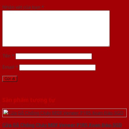
Nhận xét của bạn
*
Tên
*
Email
*
Sản phẩm tương tự
Cửa Gỗ Chống Cháy MDF Veneer P1R5 Xoan Đào-SGD