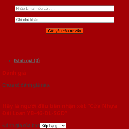
Đánh giá (0)
Đánh giá
Chưa có đánh giá nào.
Hãy là người đầu tiên nhận xét “Cửa Nhựa
Đài Loan YB-46-DL-SGD”
Đánh giá của bạn