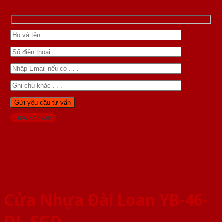
Gọi 0976.169.864
Cửa Nhựa Đài Loan YB-46-
DL-SGD