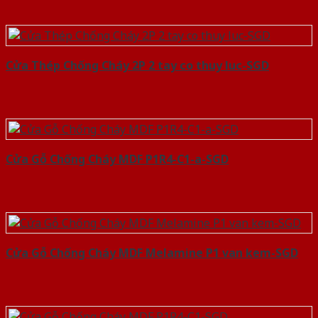
Cửa Thép Chống Cháy 2P 2 tay co thuy luc-SGD
Cửa Gỗ Chống Cháy MDF P1R4-C1-a-SGD
Cửa Gỗ Chống Cháy MDF Melamine P1 van kem-SGD