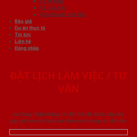
Tủ Kệ Bếp
Tủ Quần Áo
Phụ kiện cửa nhà tắm
Báo giá
Dự án thực tế
Tin tức
Liên hệ
Đăng nhập
ĐẶT LỊCH LÀM VIỆC / TƯ
VẤN
Vui lòng nhập thông tin đặt lịch để được sắp xếp
gặp gỡ làm việc hoăc tư vấn mà không phải chờ đợi.