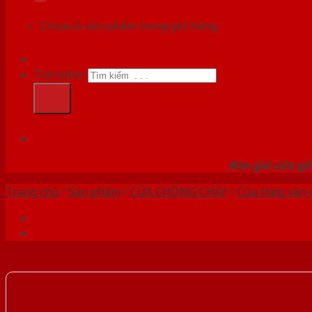
Chưa có sản phẩm trong giỏ hàng.
Tìm kiếm:
HỆ
Báo giá cửa gỗ
Trang chủ
/
Sản phẩm
/
CỬA CHỐNG CHÁY
/
Cửa thép vân 