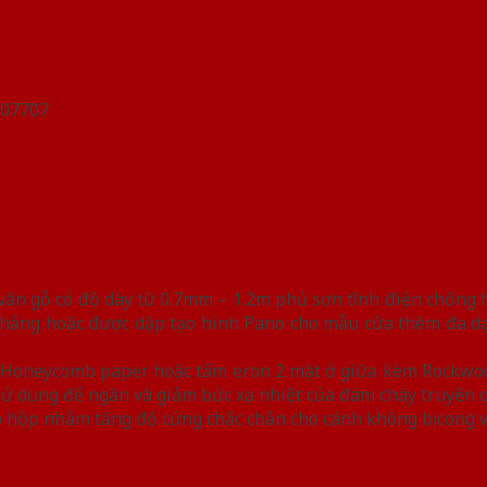
n gỗ có độ dày từ 0.7mm – 1.2m phủ sơn tĩnh điện chống han
hẳng hoặc được dập tạo hình Pano cho mẫu cửa thêm đa dạn
iệu Honeycomb paper hoặc tấm eron 2 mặt ở giữa kèm Rockwo
y sử dụng để ngăn và giảm bức xạ nhiệt của đám cháy truyền 
 hộp nhằm tăng độ cứng chắc chắn cho cánh không bị cong 