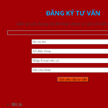
ĐĂNG KÝ TƯ VẤN
Liên hệ với chúng tôi để nhận được tư vấn chi tiết
Mô tả