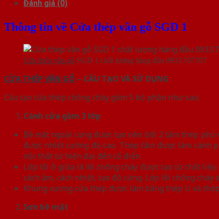
Đánh giá (0)
Thông tin về Cửa thép vân gỗ SGD 1
Cửa thép vân gỗ
SGD 1 chất lượng hàng đầu 0933.707707
CỬA THÉP VÂN GỖ
– CẤU TẠO VÀ SỬ DỤNG
Cấu tạo cửa thép chống cháy gồm 5 bộ phận như sau:
Cánh cửa
gồm 3 lớp
Bề mặt ngoài cùng được tạo nên bởi 2 tấm thép phủ vâ
được nhiệt cường độ cao. Thép tấm được làm cánh p
nội thất từ hiện đại đến cổ điển.
Lớp lõi ở giữa là lõi chống cháy được tạo từ chất l
cách âm, cách nhiệt, tạo độ cứng. Lớp lõi chống chá
Khung xương cửa thép được làm bằng thép U và thép
Sơn bề mặt