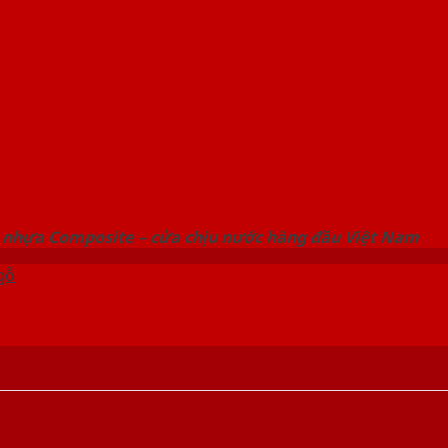
 THỐNG SHOWROOM SAIGONDOOR
 nhựa Composite – cửa chịu nước hàng đầu Việt Nam
gỗ