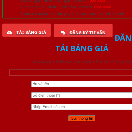
Quà tặng đồ nội thất trang trí lên đến
1.000.000đ
Giảm trực tiếp khi mua đơn hàng lớn hơn
3.000.000đ
Nhiều ưu đãi lớn khi đăng ký tài khoản thành viên thân thiết
TẢI BẢNG GIÁ
ĐĂNG KÝ TƯ VẤN
ĐĂN
TẢI BẢNG GIÁ
Đăng ký nhận báo giá mới nhất từ chúng tôi