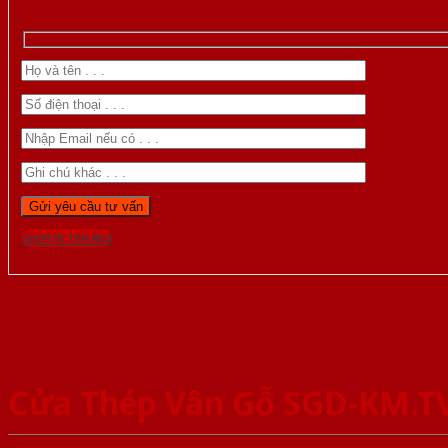
Gọi 0976.169.864
Cửa Thép Vân Gỗ SGD-KM.T