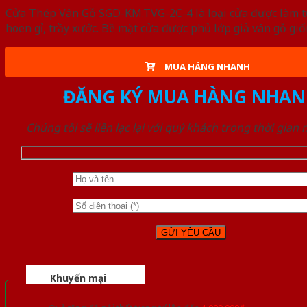
Cửa Thép Vân Gỗ SGD-KM.TVG-2C-4 là loại cửa được làm từ
hoen gỉ, trầy xước. Bề mặt cửa được phủ lớp giả vân gỗ gi
MUA HÀNG NHANH
ĐĂNG KÝ MUA HÀNG NHAN
Chúng tôi sẽ liên lạc lại với quý khách trong thời gian
Khuyến mại