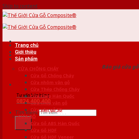
Skip to content
Trang chủ
Giới thiệu
HỆ
Sản phẩm
Báo giá cửa gỗ
CỬA CHỐNG CHÁY
Cửa Gỗ Chống Cháy
Cửa nhôm vân gỗ
Cửa Thép Chống Cháy
Tư vấn bán hàng
Cửa thép Hàn Quốc
0824.400.400
Cửa thép vân gỗ
Cửa vân gỗ 5D
Tìm kiếm:
CỬA GỖ
Cửa Gỗ ABS Hàn Quốc
Cửa Gỗ HDF
Cửa Gỗ HDF Veneer