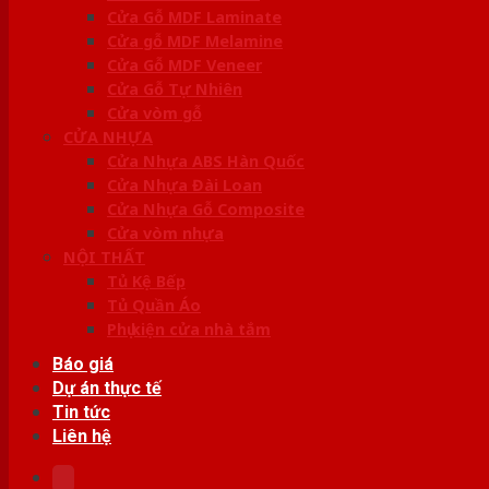
Cửa Gỗ MDF Laminate
Cửa gỗ MDF Melamine
Cửa Gỗ MDF Veneer
Cửa Gỗ Tự Nhiên
Cửa vòm gỗ
CỬA NHỰA
Cửa Nhựa ABS Hàn Quốc
Cửa Nhựa Đài Loan
Cửa Nhựa Gỗ Composite
Cửa vòm nhựa
NỘI THẤT
Tủ Kệ Bếp
Tủ Quần Áo
Phụ kiện cửa nhà tắm
Báo giá
Dự án thực tế
Tin tức
Liên hệ