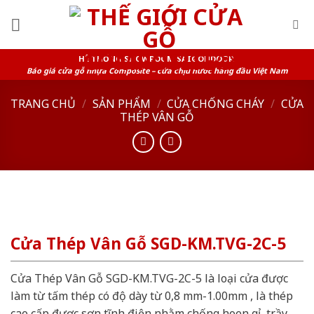
Skip
to
content
HỆ THỐNG SHOWROOM SAIGONDOOR
Báo giá cửa gỗ nhựa Composite – cửa chịu nước hàng đầu Việt Nam
TRANG CHỦ
/
SẢN PHẨM
/
CỬA CHỐNG CHÁY
/
CỬA
THÉP VÂN GỖ
Cửa Thép Vân Gỗ SGD-KM.TVG-2C-5
Cửa Thép Vân Gỗ SGD-KM.TVG-2C-5 là loại cửa được
làm từ tấm thép có độ dày từ 0,8 mm-1.00mm , là thép
cao cấp được sơn tĩnh điện nhằm chống hoen gỉ, trầy