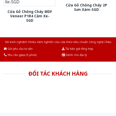
Cửa Gỗ Chống Cháy 2P
Sơn Xám-SGD
Cửa Gỗ Chống Cháy MDF
Veneer P1R4 Căm Xe-
SGD
Với kinh nghiệm nhiêu năm nghiên cứu cửa theo tiêu chuẩn công nghệ Châu
Âu.Chúng tôi tự tin là nhà sản xuất & cung cấp hàng đầu tại Việt Nam!
Gửi yêu cầu tư vấn
Tải báo giá tổng hợp
Yêu cầu gọi lại (3 phút)
Dành cho đại lý
ĐỐI TÁC KHÁCH HÀNG