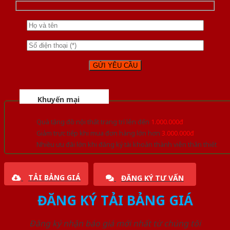
Khuyến mại
Quà tặng đồ nội thất trang trí lên đến
1.000.000đ
Giảm trực tiếp khi mua đơn hàng lớn hơn
3.000.000đ
Nhiều ưu đãi lớn khi đăng ký tài khoản thành viên thân thiết
TẢI BẢNG GIÁ
ĐĂNG KÝ TƯ VẤN
ĐĂNG KÝ TẢI BẢNG GIÁ
Đăng ký nhận báo giá mới nhất từ chúng tôi