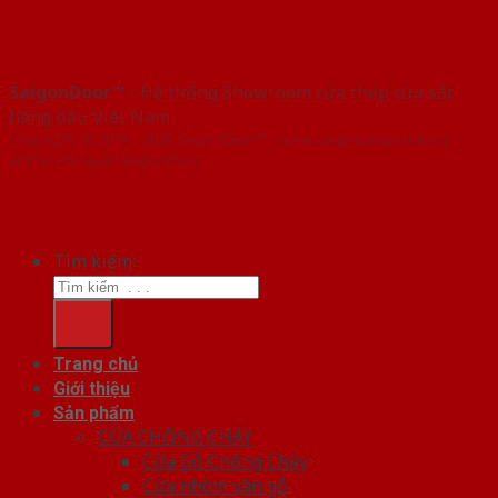
SaigonDoor™
- Hệ thống Showroom cửa thép cửa sắt
hàng đầu Việt Nam
Copyright ⓒ 2016 – 2026 SaigonDoor™ - www.cuagocomposite.org |
Đơn vị chủ quản SaigonDoor
Tìm kiếm:
Trang chủ
Giới thiệu
Sản phẩm
CỬA CHỐNG CHÁY
Cửa Gỗ Chống Cháy
Cửa nhôm vân gỗ