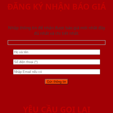
ĐĂNG KÝ NHẬN BÁO GIÁ
Nhập thông tin để nhận được báo giá mới nhât đầy
đủ nhất và chi tiết nhất.
YÊU CẦU GỌI LẠI