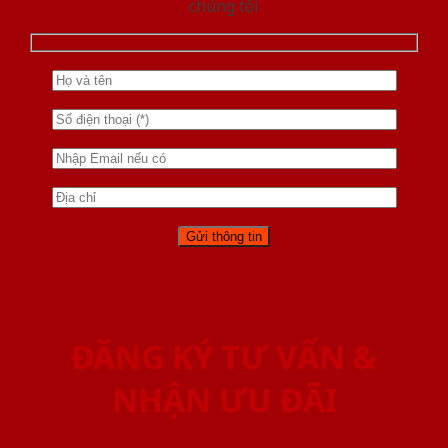
chúng tôi
ĐĂNG KÝ TƯ VẤN &
NHẬN ƯU ĐÃI