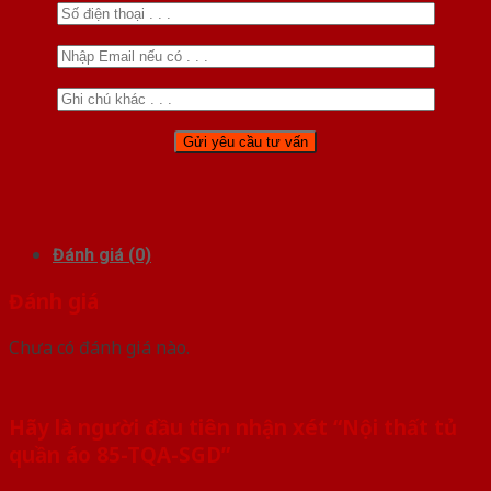
Đánh giá (0)
Đánh giá
Chưa có đánh giá nào.
Hãy là người đầu tiên nhận xét “Nội thất tủ
quần áo 85-TQA-SGD”