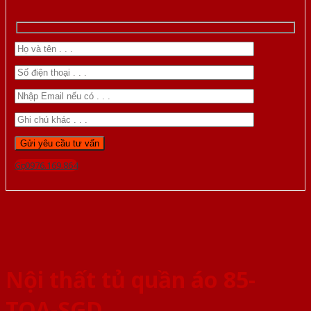
Gọi 0976.169.864
Nội thất tủ quần áo 85-
TQA-SGD