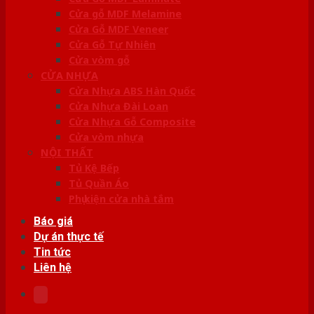
Cửa gỗ MDF Melamine
Cửa Gỗ MDF Veneer
Cửa Gỗ Tự Nhiên
Cửa vòm gỗ
CỬA NHỰA
Cửa Nhựa ABS Hàn Quốc
Cửa Nhựa Đài Loan
Cửa Nhựa Gỗ Composite
Cửa vòm nhựa
NỘI THẤT
Tủ Kệ Bếp
Tủ Quần Áo
Phụ kiện cửa nhà tắm
Báo giá
Dự án thực tế
Tin tức
Liên hệ