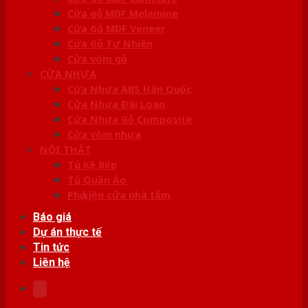
Cửa gỗ MDF Melamine
Cửa Gỗ MDF Veneer
Cửa Gỗ Tự Nhiên
Cửa vòm gỗ
CỬA NHỰA
Cửa Nhựa ABS Hàn Quốc
Cửa Nhựa Đài Loan
Cửa Nhựa Gỗ Composite
Cửa vòm nhựa
NỘI THẤT
Tủ Kệ Bếp
Tủ Quần Áo
Phụ kiện cửa nhà tắm
Báo giá
Dự án thực tế
Tin tức
Liên hệ