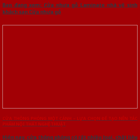
Bạn đang xem: Cửa nhựa gỗ Laminate nhà vệ sinh
khách sạn Cửa nhựa gỗ
CỬA THÔNG PHÒNG MỘT CÁNH – LỰA CHỌN ĐỂ TẠO NÊN TÁC
PHẨM NỘI THẤT NGHỆ THUẬT
Hiện nay, cửa thông phòng có rất nhiều loại, chất liệu