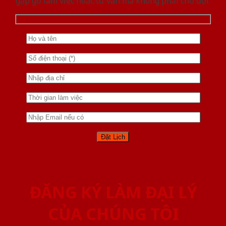
gặp gỡ làm việc hoăc tư vấn mà không phải chờ đợi.
ĐĂNG KÝ LÀM ĐẠI LÝ
CỦA CHÚNG TÔI