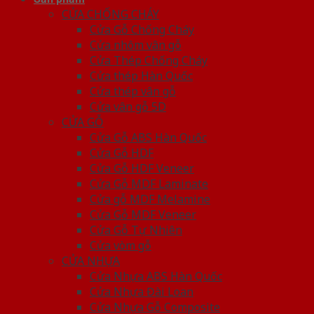
CỬA CHỐNG CHÁY
Cửa Gỗ Chống Cháy
Cửa nhôm vân gỗ
Cửa Thép Chống Cháy
Cửa thép Hàn Quốc
Cửa thép vân gỗ
Cửa vân gỗ 5D
CỬA GỖ
Cửa Gỗ ABS Hàn Quốc
Cửa Gỗ HDF
Cửa Gỗ HDF Veneer
Cửa Gỗ MDF Laminate
Cửa gỗ MDF Melamine
Cửa Gỗ MDF Veneer
Cửa Gỗ Tự Nhiên
Cửa vòm gỗ
CỬA NHỰA
Cửa Nhựa ABS Hàn Quốc
Cửa Nhựa Đài Loan
Cửa Nhựa Gỗ Composite