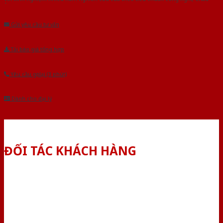
Âu.Chúng tôi tự tin là nhà sản xuất & cung cấp hàng đầu tại Việt Nam!
Gửi yêu cầu tư vấn
Tải báo giá tổng hợp
Yêu cầu gọi lại (3 phút)
Dành cho đại lý
ĐỐI TÁC KHÁCH HÀNG