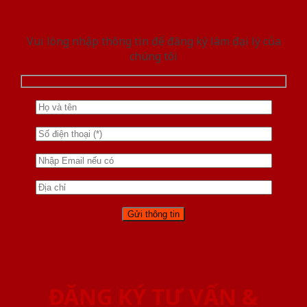
Vui lòng nhập thông tin để đăng ký làm đại lý của
chúng tôi
ĐĂNG KÝ TƯ VẤN &