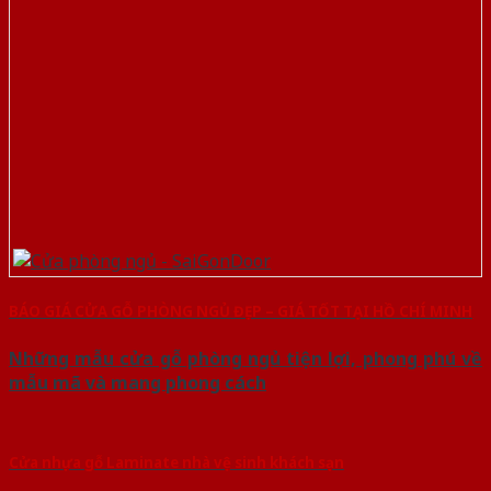
BÁO GIÁ CỬA GỖ PHÒNG NGỦ ĐẸP – GIÁ TỐT TẠI HỒ CHÍ MINH
Những mẫu cửa gỗ phòng ngủ tiện lợi, phong phú về
mẫu mã và mang phong cách
Cửa nhựa gỗ Laminate nhà vệ sinh khách sạn