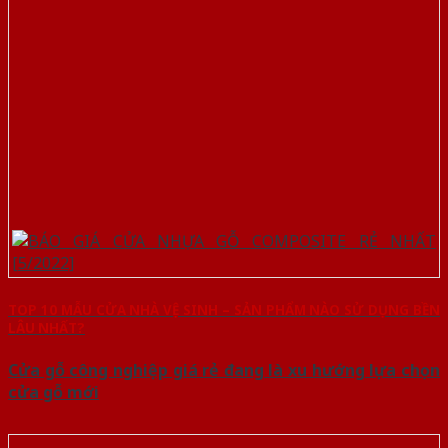
TOP 10 MẪU CỬA NHÀ VỆ SINH – SẢN PHẨM NÀO SỬ DỤNG BỀN
LÂU NHẤT?
Cửa gỗ công nghiệp giá rẻ đang là xu hướng lựa chọn
cửa gỗ mới