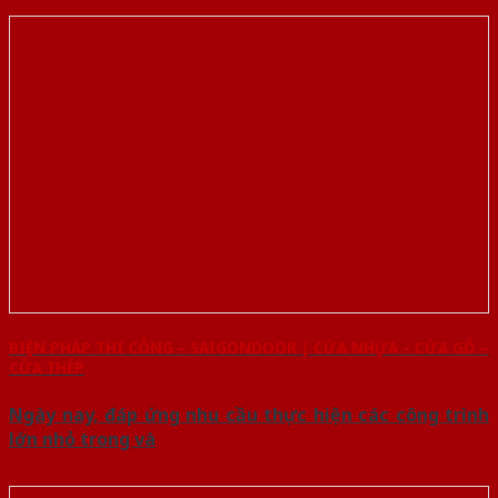
BIỆN PHÁP THI CÔNG – SAIGONDOOR | CỬA NHỰA – CỬA GỖ –
CỬA THÉP
Ngày nay, đáp ứng nhu cầu thực hiện các công trình
lớn nhỏ trong và