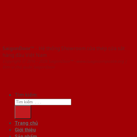
SaigonDoor™
- Hệ thống Showroom cửa thép cửa sắt
hàng đầu Việt Nam
Copyright ⓒ 2016 – 2026 SaigonDoor™ - www.cuagocomposite.org |
Đơn vị chủ quản SaigonDoor
Tìm kiếm:
Trang chủ
Giới thiệu
Sản phẩm