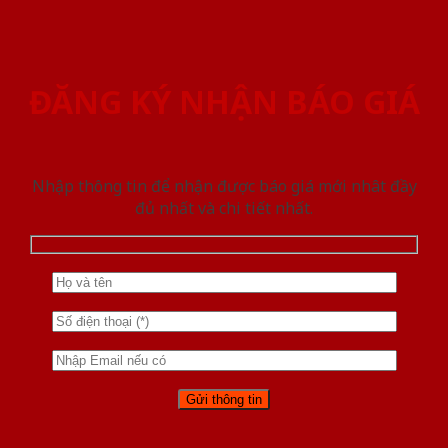
ĐĂNG KÝ NHẬN BÁO GIÁ
Nhập thông tin để nhận được báo giá mới nhât đầy
đủ nhất và chi tiết nhất.