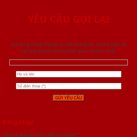
YÊU CẦU GỌI LẠI
Vui lòng nhập thông tin để chúng tôi có thể liên hệ
với quý khách trong thời gian nhanh nhất.
Đăng nhập
Tên tài khoản hoặc địa chỉ email
*