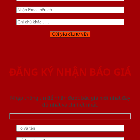
ĐĂNG KÝ NHẬN BÁO GIÁ
Nhập thông tin để nhận được báo giá mới nhât đầy
đủ nhất và chi tiết nhất.