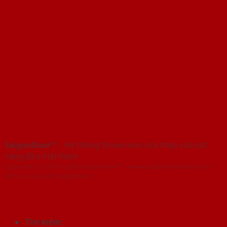
SaigonDoor™
- Hệ thống Showroom cửa thép cửa sắt
hàng đầu Việt Nam
Copyright ⓒ 2016 – 2026 SaigonDoor™ - www.cuagocomposite.org |
Đơn vị chủ quản SaigonDoor
Tìm kiếm: