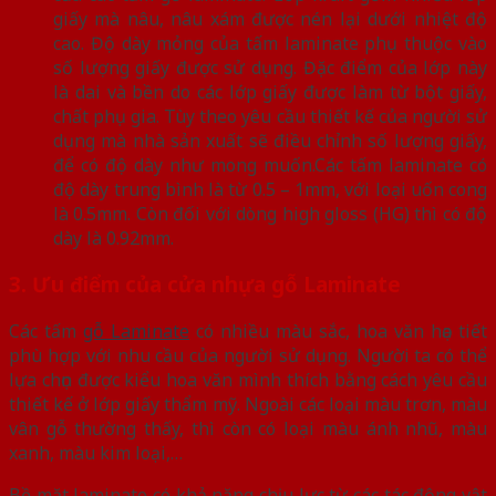
giấy mà nâu, nâu xám được nén lại dưới nhiệt độ
cao. Độ dày mỏng của tấm laminate phụ thuộc vào
số lượng giấy được sử dụng. Đặc điểm của lớp này
là dai và bền do các lớp giấy được làm từ bột giấy,
chất phụ gia. Tùy theo yêu cầu thiết kế của người sử
dụng mà nhà sản xuất sẽ điều chỉnh số lượng giấy,
để có độ dày như mong muốn.Các tấm laminate có
độ dày trung bình là từ 0.5 – 1mm, với loại uốn cong
là 0.5mm. Còn đối với dòng high gloss (HG) thì có độ
dày là 0.92mm.
3. Ưu điểm của cửa nhựa gỗ Laminate
Các tấm
gỗ Laminate
có nhiều màu sắc, hoa văn họa tiết
phù hợp với nhu cầu của người sử dụng. Người ta có thể
lựa chọn được kiểu hoa văn mình thích bằng cách yêu cầu
thiết kế ở lớp giấy thẩm mỹ. Ngoài các loại màu trơn, màu
vân gỗ thường thấy, thì còn có loại màu ánh nhũ, màu
xanh, màu kim loại,…
Bề mặt laminate có khả năng chịu lực từ các tác động vật