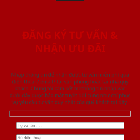
ĐĂNG KÝ TƯ VẤN &
NHẬN ƯU ĐÃI
Nhập thông tin để nhận được tư vấn miễn phí qua
điện thoại / email/ tại văn phòng hoặc tại nhà quý
khách. Chúng tôi cam kết mọi thông tin nhập vào
dưới đây được bảo mật tuyệt đối cũng như chỉ phục
vụ yêu cầu tư vấn duy nhất của quý khách tại đây.