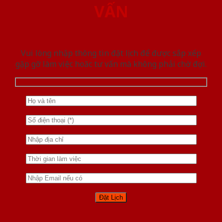
VẤN
Vui lòng nhập thông tin đặt lịch để được sắp xếp
gặp gỡ làm việc hoăc tư vấn mà không phải chờ đợi.