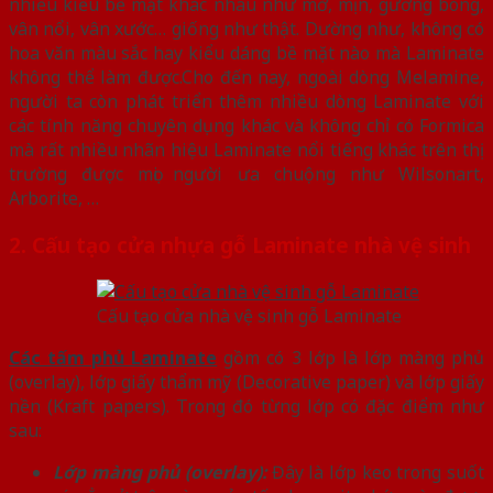
nhiều kiểu bề mặt khác nhau như mờ, mịn, gương bóng,
vân nổi, vân xước… giống như thật. Dường như, không có
hoa văn màu sắc hay kiểu dáng bề mặt nào mà Laminate
không thể làm được.Cho đến nay, ngoài dòng Melamine,
người ta còn phát triển thêm nhiều dòng Laminate với
các tính năng chuyên dụng khác và không chỉ có Formica
mà rất nhiều nhãn hiệu Laminate nổi tiếng khác trên thị
trường được mọi người ưa chuộng như Wilsonart,
Arborite, …
2. Cấu tạo cửa nhựa gỗ Laminate nhà vệ sinh
Cấu tạo cửa nhà vệ sinh gỗ Laminate
Các tấm phủ Laminate
gồm có 3 lớp là lớp màng phủ
(overlay), lớp giấy thẩm mỹ (Decorative paper) và lớp giấy
nền (Kraft papers). Trong đó từng lớp có đặc điểm như
sau:
Lớp màng phủ (overlay):
Đây là lớp keo trong suốt