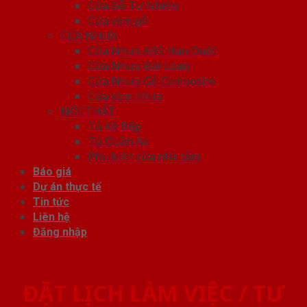
Cửa Gỗ Tự Nhiên
Cửa vòm gỗ
CỬA NHỰA
Cửa Nhựa ABS Hàn Quốc
Cửa Nhựa Đài Loan
Cửa Nhựa Gỗ Composite
Cửa vòm nhựa
NỘI THẤT
Tủ Kệ Bếp
Tủ Quần Áo
Phụ kiện cửa nhà tắm
Báo giá
Dự án thực tế
Tin tức
Liên hệ
Đăng nhập
ĐẶT LỊCH LÀM VIỆC / TƯ