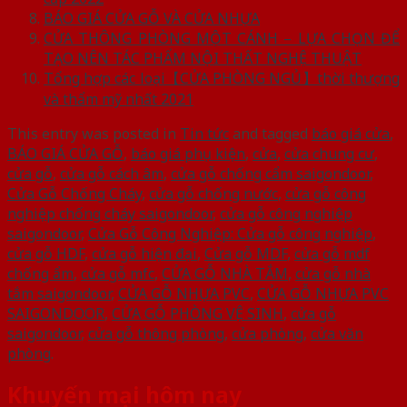
BÁO GIÁ CỬA GỖ VÀ CỬA NHỰA
CỬA THÔNG PHÒNG MỘT CÁNH – LỰA CHỌN ĐỂ
TẠO NÊN TÁC PHẨM NỘI THẤT NGHỆ THUẬT
Tổng hợp các loại【CỬA PHÒNG NGỦ】thời thượng
và thẩm mỹ nhất 2021
This entry was posted in
Tin tức
and tagged
báo giá cửa
,
BÁO GIÁ CỬA GỖ
,
báo giá phụ kiện
,
cửa
,
cửa chung cư
,
cửa gỗ
,
cửa gỗ cách âm
,
cửa gỗ chống cẩm saigondoor
,
Cửa Gỗ Chống Cháy
,
cửa gỗ chống nước
,
cửa gỗ công
nghiệp chống cháy saigondoor
,
cửa gỗ công nghiệp
saigondoor
,
Cửa Gỗ Công Nghiệp: Cửa gỗ công nghiệp
,
cửa gỗ HDF
,
cửa gỗ hiện đại
,
Cửa gỗ MDF
,
cửa gỗ mdf
chống ẩm
,
cửa gỗ mfc
,
CỬA GỖ NHÀ TẮM
,
cửa gỗ nhà
tắm saigondoor
,
CỬA GỖ NHỰA PVC
,
CỬA GỖ NHỰA PVC
SAIGONDOOR
,
CỬA GỖ PHÒNG VỆ SINH
,
cửa gỗ
saigondoor
,
cửa gỗ thông phòng
,
cửa phòng
,
cửa văn
phòng
.
Khuyến mại hôm nay