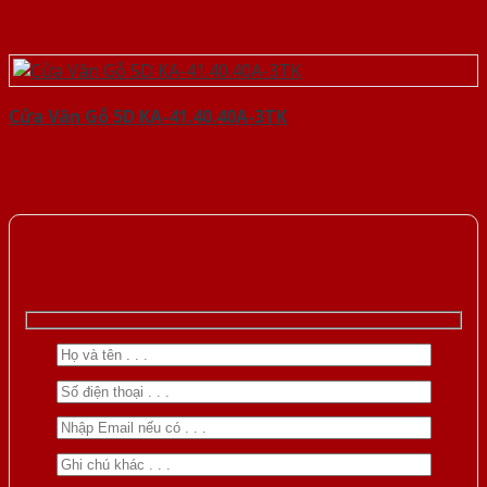
Cửa Vân Gỗ 5D KA-41.40.40A-3TK