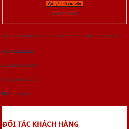
Gọi 0976.169.864
Với kinh nghiệm nhiêu năm nghiên cứu cửa theo tiêu chuẩn công nghệ Châu
Âu.Chúng tôi tự tin là nhà sản xuất & cung cấp hàng đầu tại Việt Nam!
Gửi yêu cầu tư vấn
Tải báo giá tổng hợp
Yêu cầu gọi lại (3 phút)
Dành cho đại lý
ĐỐI TÁC KHÁCH HÀNG