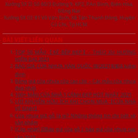
Xưởng SX II: Số 60/3 Đường 9, KP2, P.An Bình, Biên Hòa,
Đồng Nai
Xưởng SX III: 81 Võ Văn Bích, Xã Tân Thạnh Đông, Huyện
Củ Chi, Tp.HCM
BÀI VIẾT LIÊN QUAN
TOP 50 MẪU【KỆ BẾP ĐẸP】- THEO XU HƯỚNG
HIỆN ĐẠI 2021
BÁO GIÁ CỬA NHỰA HÀN QUỐC [8/2021]☑️Đã kiểm
định
Bảng giá cửa nhựa cửa cao cấp – Các mẫu cửa nhựa
đẹp nhất
100+ MẪU CỬA NHÀ 1 CÁNH ĐẸP HOT NHẤT 2021
LỜI KHUYÊN HỮU ÍCH KHI CHỌN MUA【CỬA NHÀ
VỆ SINH】
Cửa nhựa giả gỗ là gì? Những thông tin chi tiết về
sản phẩm
[Cập nhật] ☑️Báo giá cửa gỗ | báo giá cửa nhựa cao
cấp 2022