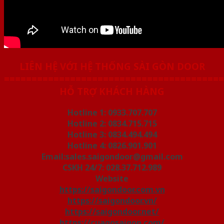
LIÊN HỆ VỚI HỆ THỐNG SÀI GÒN DOOR
========================================
HỖ TRỢ KHÁCH HÀNG
Hotline 1: 0933.707.707
Hotline 2: 0834.715.715
Hotline 3: 0834.494.494
Hotline 4: 0826.901.901
Email:sales.saigondoor@gmail.com
CSKH 24/7: 028.37.712.989
Website
https://saigondoor.com.vn
https://saigondoor.vn/
https://saigondoor.net/
https://cuagosaigon.com/