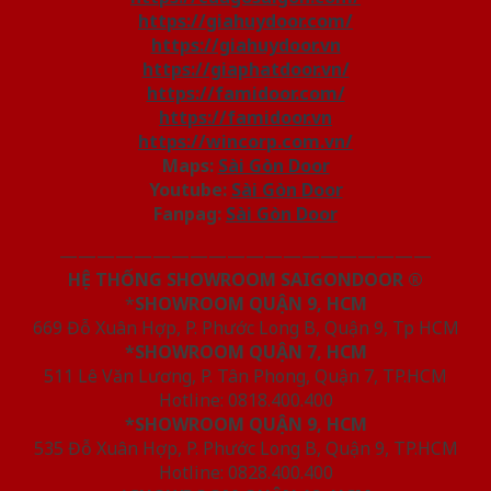
https://giahuydoor.com/
https://giahuydoor.vn
https://giaphatdoor.vn/
https://famidoor.com/
https://famidoor.vn
https://wincorp.com.vn/
Maps:
Sài Gòn Door
Youtube:
Sài Gòn Door
Fanpag:
Sài Gòn Door
————————————————————
HỆ THỐNG SHOWROOM SAIGONDOOR ®
*
SHOWROOM QUẬN 9, HCM
669 Đỗ Xuân Hợp, P. Phước Long B, Quận 9, Tp HCM
*SHOWROOM QUẬN 7, HCM
511 Lê Văn Lương, P. Tân Phong, Quận 7, TP.HCM
Hotline: 0818.400.400
*SHOWROOM QUẬN 9, HCM
535 Đỗ Xuân Hợp, P. Phước Long B, Quận 9, TP.HCM
Hotline: 0828.400.400