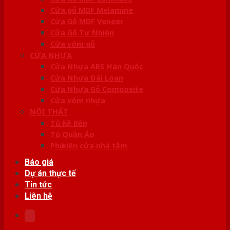
Cửa gỗ MDF Melamine
Cửa Gỗ MDF Veneer
Cửa Gỗ Tự Nhiên
Cửa vòm gỗ
CỬA NHỰA
Cửa Nhựa ABS Hàn Quốc
Cửa Nhựa Đài Loan
Cửa Nhựa Gỗ Composite
Cửa vòm nhựa
NỘI THẤT
Tủ Kệ Bếp
Tủ Quần Áo
Phụ kiện cửa nhà tắm
Báo giá
Dự án thực tế
Tin tức
Liên hệ