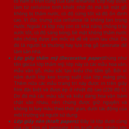
có nẳm ở trên cùng của tấm lemanite. Lớp này được
làm từ cellulose tinh khiết nhờ đó mà bề mặt gỗ
không bị thấm nước, có độ cứng tốt và độ ổn định
cao. Vì đặc trưng của cellulose là không tan trong
nước. Ngoài ra lớp này còn có khả năng chống trầy
xước tốt, có độ sáng bóng, bề mặt không thấm nước
nên chống được ẩm mốc và dễ vệ sinh lau chùi. Do
đó là người ta thường hay lựa chọn gỗ laminate để
làm sàn nhà.
Lớp giấy thẩm mỹ (Decorative paper):
Đúng như
tên gọi của lớp thẩm mỹ, lớp này có các mẫu hoa văn,
mẫu vân gỗ, màu sắc tạo kiểu cho tấm gỗ. Bởi vì
nằm dưới lớp keo trong suốt của lớp màng phủ.
Thêm nữa các mẫu trang trí này được in trên giấy
film đặc biệt và được ép ở nhiệt độ cao (220 độ C).
Do đó mà các màu sắc và kiểu dáng hoa văn bám
chặt vào nhau, nên chúng được giữ nguyên và
không bị bay màu theo thời gian, dưới tác động của
môi trường và người sử dụng.
Lớp giấy nền (Kraft papers):
Đây là lớp dưới cùng
của các tấm gỗ laminate. Lớp kraft gồm nhiều lớp