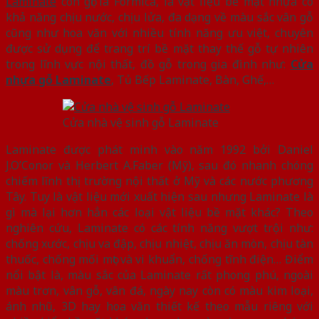
Laminate
còn gọi là Formica, là vật liệu bề mặt nhựa có
khả năng chịu nước, chịu lửa, đa dạng về màu sắc vân gỗ
cũng như hoa văn với nhiều tính năng ưu việt, chuyên
được sử dụng để trang trí bề mặt thay thế gỗ tự nhiên
trong lĩnh vực nội thất, đồ gỗ trong gia đình như:
Cửa
nhựa gỗ Laminate
, Tủ Bếp Laminate, Bàn, Ghế,…
Cửa nhà vệ sinh gỗ Laminate
Laminate được phát minh vào năm 1992 bởi Daniel
J.O’Conor và Herbert A.Faber (Mỹ), sau đó nhanh chóng
chiếm lĩnh thị trường nội thất ở Mỹ và các nước phương
Tây. Tuy là vật liệu mới xuất hiện sau nhưng Laminate là
gì mà lại hơn hẳn các loại vật liệu bề mặt khác? Theo
nghiên cứu, Laminate có các tính năng vượt trội như:
chống xước, chịu va đập, chịu nhiệt, chịu ăn mòn, chịu tàn
thuốc, chống mối mọt và vi khuẩn, chống tĩnh điện… Điểm
nổi bật là, màu sắc của Laminate rất phong phú, ngoài
màu trơn, vân gỗ, vân đá, ngày nay còn có màu kim loại,
ánh nhũ, 3D hay hoa văn thiết kế theo mẫu riêng với