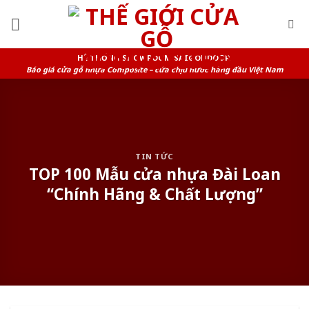
Skip
to
content
HỆ THỐNG SHOWROOM SAIGONDOOR
Báo giá cửa gỗ nhựa Composite – cửa chịu nước hàng đầu Việt Nam
TIN TỨC
TOP 100 Mẫu cửa nhựa Đài Loan
“Chính Hãng & Chất Lượng”