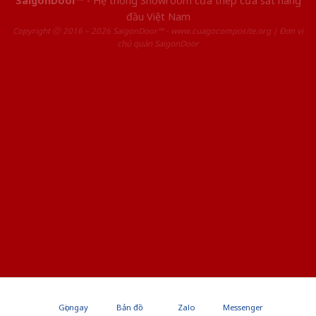
SaigonDoor™
- Hệ thống Showroom cửa thép cửa sắt hàng
đầu Việt Nam
Copyright ⓒ 2016 – 2026 SaigonDoor™ - www.cuagocomposite.org | Đơn vị
chủ quản SaigonDoor
Gọi ngay
Bản đồ
Zalo
Messenger