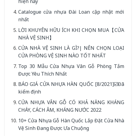
hiện nay
Catalogue cửa nhựa Đài Loan cập nhật mới
nhất
LỜI KHUYÊN HỮU ÍCH KHI CHỌN MUA【CỬA
NHÀ VỆ SINH】
CỬA NHÀ VỆ SINH LÀ GÌ?| NÊN CHỌN LOẠI
CỬA PHÒNG VỆ SINH NÀO TỐT NHẤT
Top 30 Mẫu Cửa Nhựa Vân Gỗ Phòng Tắm
Được Yêu Thích Nhất
BÁO GIÁ CỬA NHỰA HÀN QUỐC [8/2021]☑️Đã
kiểm định
CỬA NHỰA VÂN GỖ CÓ KHẢ NĂNG KHÁNG
CHÁY, CÁCH ÂM, KHÁNG NƯỚC 2022
10+ Cửa Nhựa Gỗ Hàn Quốc Lắp Đặt Cửa Nhà
Vệ Sinh Đang Được Ưa Chuộng