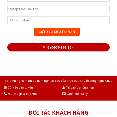
Gọi 0976.169.864
Với kinh nghiệm nhiêu năm nghiên cứu cửa theo tiêu chuẩn công nghệ Châu
Âu.Chúng tôi tự tin là nhà sản xuất & cung cấp hàng đầu tại Việt Nam!
Gửi yêu cầu tư vấn
Tải báo giá tổng hợp
Yêu cầu gọi lại (3 phút)
Dành cho đại lý
ĐỐI TÁC KHÁCH HÀNG