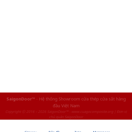
SaigonDoor™
- Hệ thống Showroom cửa thép cửa sắt hàng
đầu Việt Nam
Copyright ⓒ 2016 – 2026 SaigonDoor™ - www.cuagocomposite.org | Đơn vị
chủ quản SaigonDoor