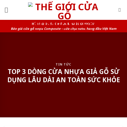
Skip
to
content
HỆ THỐNG SHOWROOM SAIGONDOOR
Báo giá cửa gỗ nhựa Composite – cửa chịu nước hàng đầu Việt Nam
TIN TỨC
TOP 3 DÒNG CỬA NHỰA GIẢ GỖ SỬ
DỤNG LÂU DÀI AN TOÀN SỨC KHỎE