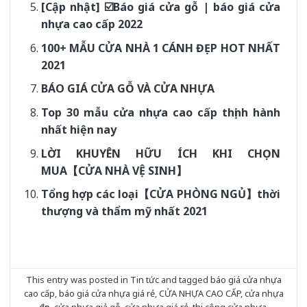
[Cập nhật] ☑️Báo giá cửa gỗ | báo giá cửa
nhựa cao cấp 2022
100+ MẪU CỬA NHÀ 1 CÁNH ĐẸP HOT NHẤT
2021
BÁO GIÁ CỬA GỖ VÀ CỬA NHỰA
Top 30 mẫu cửa nhựa cao cấp thịnh hành
nhất hiện nay
LỜI KHUYÊN HỮU ÍCH KHI CHỌN
MUA【CỬA NHÀ VỆ SINH】
Tổng hợp các loại【CỬA PHÒNG NGỦ】thời
thượng và thẩm mỹ nhất 2021
This entry was posted in
Tin tức
and tagged
báo giá cửa nhựa
cao cấp
,
báo giá cửa nhựa giá rẻ
,
CỬA NHỰA CAO CẤP
,
cửa nhựa