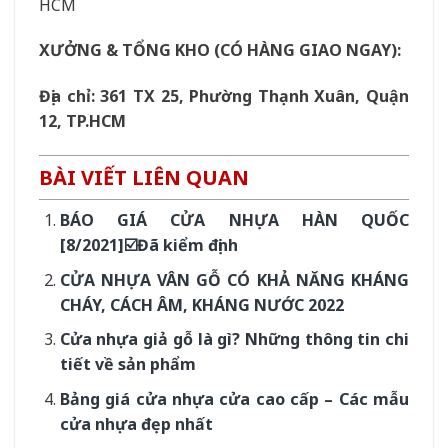
HCM
XƯỞNG & TỔNG KHO (CÓ HÀNG GIAO NGAY):
Địa chỉ: 361 TX 25, Phường Thạnh Xuân, Quận
12, TP.HCM
BÀI VIẾT LIÊN QUAN
BÁO GIÁ CỬA NHỰA HÀN QUỐC
[8/2021]☑️Đã kiểm định
CỬA NHỰA VÂN GỖ CÓ KHẢ NĂNG KHÁNG
CHÁY, CÁCH ÂM, KHÁNG NƯỚC 2022
Cửa nhựa giả gỗ là gì? Những thông tin chi
tiết về sản phẩm
Bảng giá cửa nhựa cửa cao cấp – Các mẫu
cửa nhựa đẹp nhất