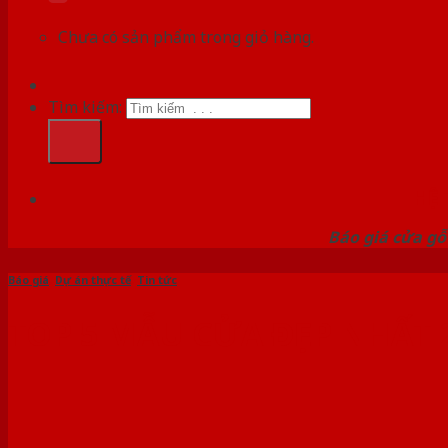
Chưa có sản phẩm trong giỏ hàng.
Tìm kiếm:
HỆ
Báo giá cửa gỗ
Báo giá
,
Dự án thực tế
,
Tin tức
TOP 5 MẪU CỬA ĐẸP NHẤT 