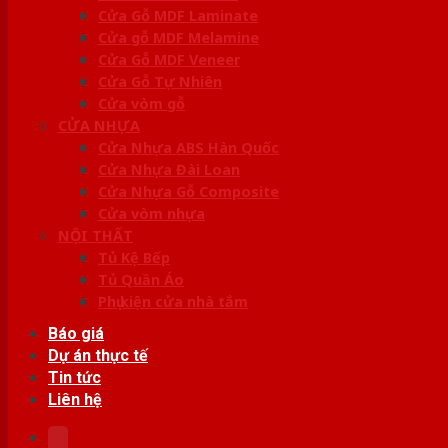
Cửa Gỗ MDF Laminate
Cửa gỗ MDF Melamine
Cửa Gỗ MDF Veneer
Cửa Gỗ Tự Nhiên
Cửa vòm gỗ
CỬA NHỰA
Cửa Nhựa ABS Hàn Quốc
Cửa Nhựa Đài Loan
Cửa Nhựa Gỗ Composite
Cửa vòm nhựa
NỘI THẤT
Tủ Kệ Bếp
Tủ Quần Áo
Phụ kiện cửa nhà tắm
Báo giá
Dự án thực tế
Tin tức
Liên hệ