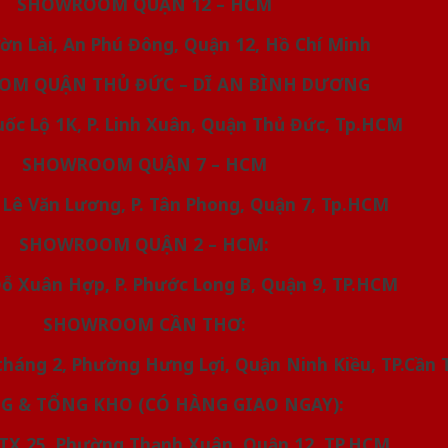
SHOWROOM QUẬN 12 – HCM
Vườn Lài, An Phú Đông, Quận 12, Hồ Chí Minh
M QUẬN THỦ ĐỨC – DĨ AN BÌNH DƯƠNG
Quốc Lộ 1K, P. Linh Xuân, Quận Thủ Đức, Tp.HCM
SHOWROOM QUẬN 7 – HCM
1, Lê Văn Lương, P. Tân Phong, Quận 7, Tp.HCM
SHOWROOM QUẬN 2 – HCM:
 Đỗ Xuân Hợp, P. Phước Long B, Quận 9, TP.HCM
SHOWROOM CẦN THƠ:
 tháng 2, Phường Hưng Lợi, Quận Ninh Kiều, TP.Cần 
 & TỔNG KHO (CÓ HÀNG GIAO NGAY):
1 TX 25, Phường Thạnh Xuân, Quận 12, TP.HCM