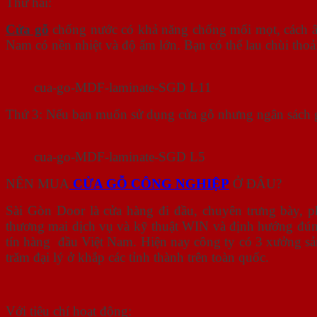
Thứ hai:
Cửa gỗ
chống nước có khả năng chống mối mọt, cách âm,
Nam có nền nhiệt và độ ẩm lớn. Bạn có thể lau chùi tho
cua-go-MDF-laminate-SGD L11
Thứ 3: Nếu bạn muốn sử dụng cửa gỗ nhưng ngân sách g
cua-go-MDF-laminate-SGD L5
NÊN MUA
CỬA GỖ CÔNG NGHIỆP
Ở ĐÂU?
Sài Gòn Door là cửa hàng đi đầu, chuyên trưng bày,
thương mai dịch vụ và kỹ thuật WIN và định hướng đún
tín hàng đầu Việt Nam. Hiện nay công ty có 3 xưởng 
trăm đại lý ở khắp các tỉnh thành trên toàn quốc.
Với tiêu chí hoạt động: