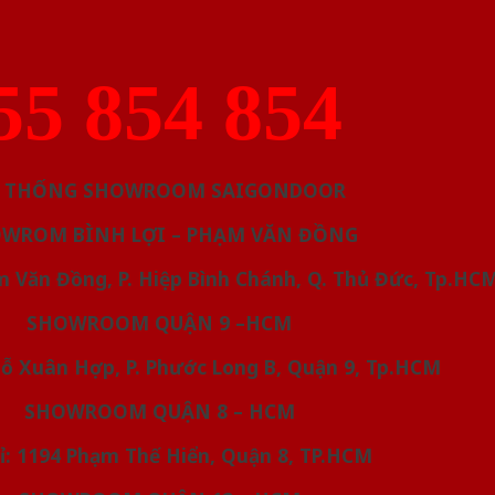
5 854 854
 THỐNG SHOWROOM SAIGONDOOR
WROM BÌNH LỢI – PHẠM VĂN ĐỒNG
ạm Văn Đồng, P. Hiệp Bình Chánh, Q. Thủ Đức, Tp.HC
SHOWROOM QUẬN 9 –HCM
 Đỗ Xuân Hợp, P. Phước Long B, Quận 9, Tp.HCM
SHOWROOM QUẬN 8 – HCM
hỉ: 1194 Phạm Thế Hiển, Quận 8, TP.HCM