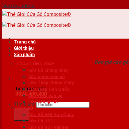
Skip to content
Trang chủ
Giới thiệu
HỆ
Sản phẩm
Báo giá cửa gỗ
CỬA CHỐNG CHÁY
Cửa Gỗ Chống Cháy
Cửa nhôm vân gỗ
Cửa Thép Chống Cháy
Tư vấn bán hàng
Cửa thép Hàn Quốc
0824.400.400
Cửa thép vân gỗ
Cửa vân gỗ 5D
Tìm kiếm:
CỬA GỖ
Cửa Gỗ ABS Hàn Quốc
Cửa Gỗ HDF
Cửa Gỗ HDF Veneer