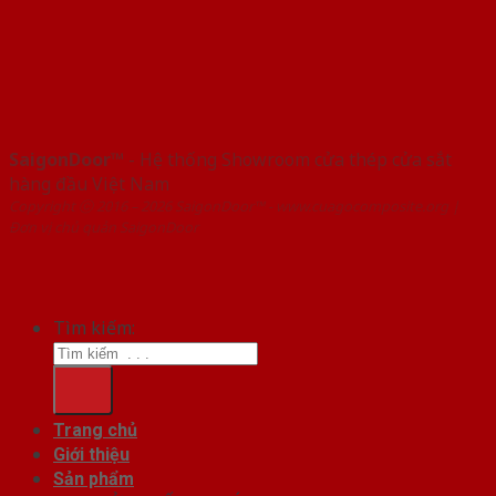
SaigonDoor™
- Hệ thống Showroom cửa thép cửa sắt
hàng đầu Việt Nam
Copyright ⓒ 2016 – 2026 SaigonDoor™ - www.cuagocomposite.org |
Đơn vị chủ quản SaigonDoor
Tìm kiếm:
Trang chủ
Giới thiệu
Sản phẩm