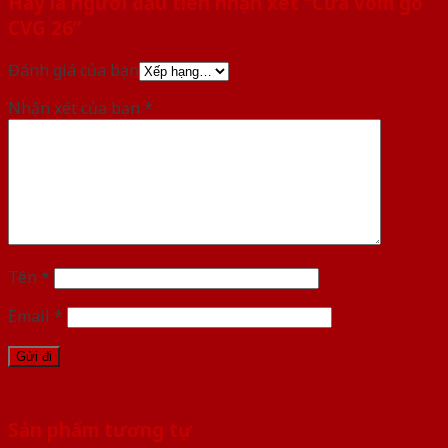
Hãy là người đầu tiên nhận xét “Cửa vòm gỗ
CVG 26”
Đánh giá của bạn
Nhận xét của bạn
*
Tên
*
Email
*
Sản phẩm tương tự