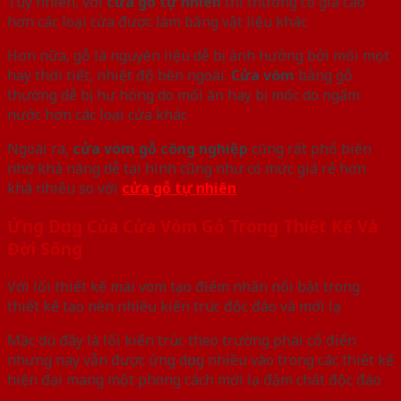
Tuy nhiên, với
cửa gỗ tự nhiên
thì thường có giá cao
hơn các loại cửa được làm bằng vật liệu khác
Hơn nữa, gỗ là nguyên liệu dễ bị ảnh hưởng bởi mối mọt
hay thời tiết, nhiệt độ bên ngoài.
Cửa vòm
bằng gỗ
thường dễ bị hư hỏng do mối ăn hay bị mốc do ngấm
nước hơn các loại cửa khác
Ngoài ra,
cửa vòm gỗ công nghiệp
cũng rất phổ biến
nhờ khả năng dễ tại hình cũng như có mức giá rẻ hơn
khá nhiều so với
cửa gỗ tự nhiên
Ứng Dụng Của Cửa Vòm Gỗ Trong Thiết Kế Và
Đời Sống
Với lối thiết kế mái vòm tạo điểm nhấn nổi bật trong
thiết kế tạo nên nhiều kiến trúc độc đáo và mới lạ
Mặc dù đây là lối kiến trúc theo trường phái cổ điển
nhưng nay vẫn được ứng dụng nhiều vào trong các thiết kế
hiện đại mang một phong cách mới lạ đậm chất độc đáo