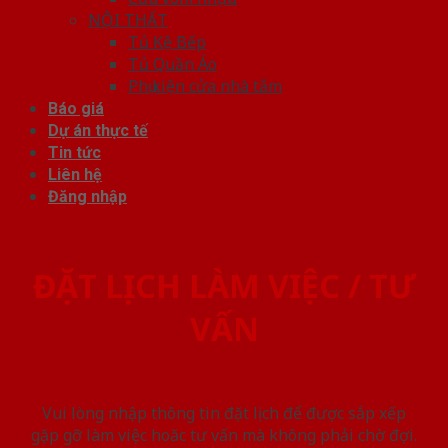
NỘI THẤT
Tủ Kệ Bếp
Tủ Quần Áo
Phụ kiện cửa nhà tắm
Báo giá
Dự án thực tế
Tin tức
Liên hệ
Đăng nhập
ĐẶT LỊCH LÀM VIỆC / TƯ
VẤN
Vui lòng nhập thông tin đặt lịch để được sắp xếp
gặp gỡ làm việc hoăc tư vấn mà không phải chờ đợi.