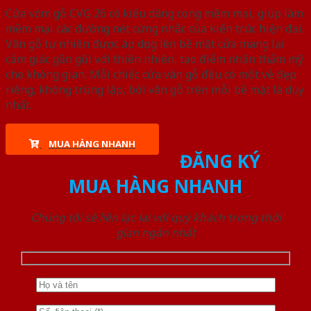
Cửa vòm gỗ CVG 26 có kiểu dáng cong mềm mại, giúp làm
mềm mại các đường nét cứng nhắc của kiến trúc hiện đại.
Vân gỗ tự nhiên được áp dụng lên bề mặt cửa mang lại
cảm giác gần gũi với thiên nhiên, tạo điểm nhấn thẩm mỹ
cho không gian. Mỗi chiếc cửa vân gỗ đều có một vẻ đẹp
riêng, không trùng lặp, bởi vân gỗ trên mỗi bề mặt là duy
nhất.
MUA HÀNG NHANH
ĐĂNG KÝ
MUA HÀNG NHANH
Chúng tôi sẽ liên lạc lại với quý khách trong thời
gian ngắn nhất