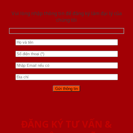
Vui lòng nhập thông tin để đăng ký làm đại lý của
chúng tôi
ĐĂNG KÝ TƯ VẤN &