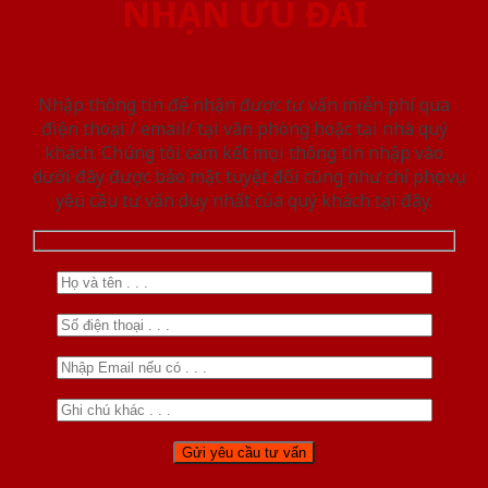
NHẬN ƯU ĐÃI
Nhập thông tin để nhận được tư vấn miễn phí qua
điện thoại / email/ tại văn phòng hoặc tại nhà quý
khách. Chúng tôi cam kết mọi thông tin nhập vào
dưới đây được bảo mật tuyệt đối cũng như chỉ phục vụ
yêu cầu tư vấn duy nhất của quý khách tại đây.