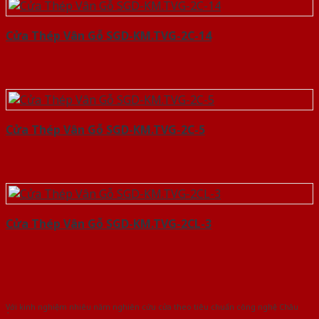
Cửa Thép Vân Gỗ SGD-KM.TVG-2C-14
Cửa Thép Vân Gỗ SGD-KM.TVG-2C-5
Cửa Thép Vân Gỗ SGD-KM.TVG-2CL-3
Với kinh nghiệm nhiêu năm nghiên cứu cửa theo tiêu chuẩn công nghệ Châu
Âu.Chúng tôi tự tin là nhà sản xuất & cung cấp hàng đầu tại Việt Nam!