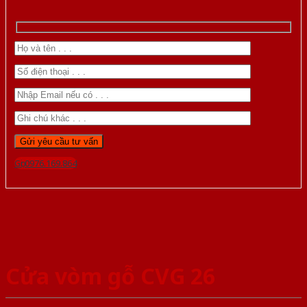
Gọi 0976.169.864
Cửa vòm gỗ CVG 26