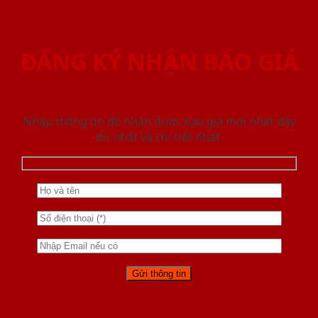
ĐĂNG KÝ NHẬN BÁO GIÁ
Nhập thông tin để nhận được báo giá mới nhât đầy
đủ nhất và chi tiết nhất.