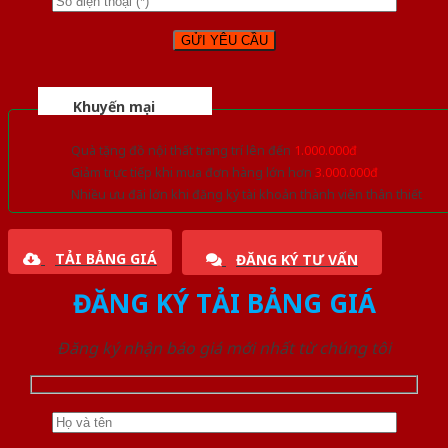
Khuyến mại
Quà tặng đồ nội thất trang trí lên đến
1.000.000đ
Giảm trực tiếp khi mua đơn hàng lớn hơn
3.000.000đ
Nhiều ưu đãi lớn khi đăng ký tài khoản thành viên thân thiết
TẢI BẢNG GIÁ
ĐĂNG KÝ TƯ VẤN
ĐĂNG KÝ TẢI BẢNG GIÁ
Đăng ký nhận báo giá mới nhất từ chúng tôi