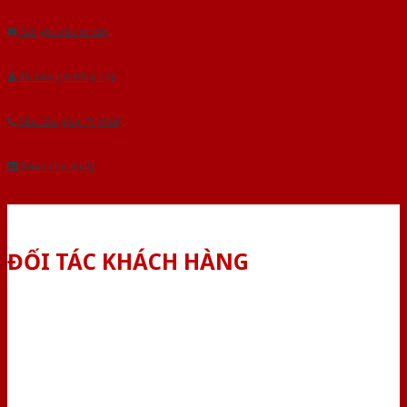
Gửi yêu cầu tư vấn
Tải báo giá tổng hợp
Yêu cầu gọi lại (3 phút)
Dành cho đại lý
ĐỐI TÁC KHÁCH HÀNG