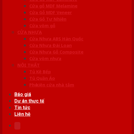
Cửa gỗ MDF Melamine
Cửa Gỗ MDF Veneer
Cửa Gỗ Tự Nhiên
Cửa vòm gỗ
CỬA NHỰA
Cửa Nhựa ABS Hàn Quốc
Cửa Nhựa Đài Loan
Cửa Nhựa Gỗ Composite
Cửa vòm nhựa
NỘI THẤT
Tủ Kệ Bếp
Tủ Quần Áo
Phụ kiện cửa nhà tắm
Báo giá
Dự án thực tế
Tin tức
Liên hệ