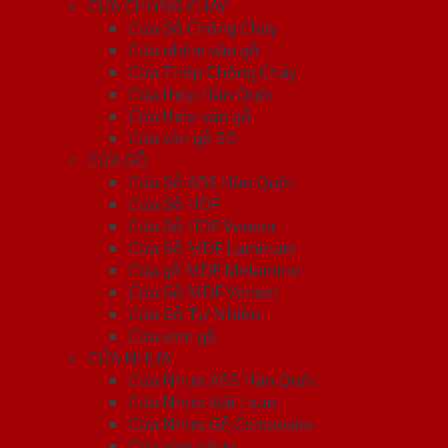
CỬA CHỐNG CHÁY
Cửa Gỗ Chống Cháy
Cửa nhôm vân gỗ
Cửa Thép Chống Cháy
Cửa thép Hàn Quốc
Cửa thép vân gỗ
Cửa vân gỗ 5D
CỬA GỖ
Cửa Gỗ ABS Hàn Quốc
Cửa Gỗ HDF
Cửa Gỗ HDF Veneer
Cửa Gỗ MDF Laminate
Cửa gỗ MDF Melamine
Cửa Gỗ MDF Veneer
Cửa Gỗ Tự Nhiên
Cửa vòm gỗ
CỬA NHỰA
Cửa Nhựa ABS Hàn Quốc
Cửa Nhựa Đài Loan
Cửa Nhựa Gỗ Composite
Cửa vòm nhựa