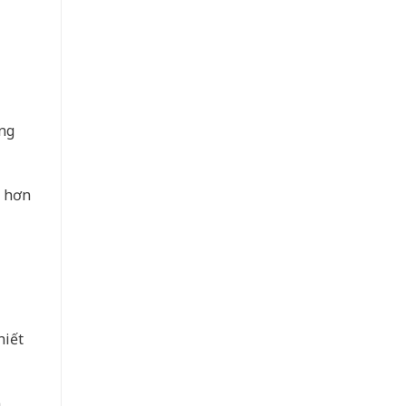
ng
ẻ hơn
hiết
n