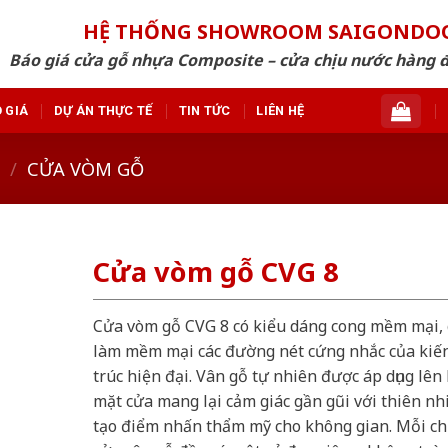
HỆ THỐNG SHOWROOM SAIGONDO
Báo giá cửa gỗ nhựa Composite – cửa chịu nước hàng 
 GIÁ
DỰ ÁN THỰC TẾ
TIN TỨC
LIÊN HỆ
/
CỬA VÒM GỖ
Cửa vòm gỗ CVG 8
Cửa vòm gỗ CVG 8 có kiểu dáng cong mềm mại,
làm mềm mại các đường nét cứng nhắc của kiế
trúc hiện đại. Vân gỗ tự nhiên được áp dụng lên
mặt cửa mang lại cảm giác gần gũi với thiên nh
tạo điểm nhấn thẩm mỹ cho không gian. Mỗi ch