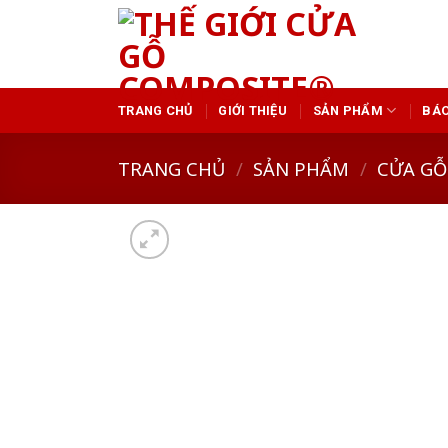
Skip
to
content
TRANG CHỦ
GIỚI THIỆU
SẢN PHẨM
BÁO
TRANG CHỦ
/
SẢN PHẨM
/
CỬA GỖ