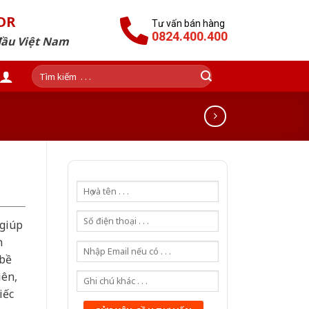
OR
Tư vấn bán hàng
0824.400.400
đầu Việt Nam
Tìm
kiếm:
 giúp
n
 bề
iên,
iếc