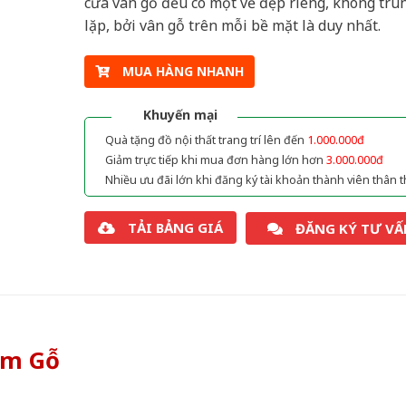
cửa vân gỗ đều có một vẻ đẹp riêng, không trù
lặp, bởi vân gỗ trên mỗi bề mặt là duy nhất.
MUA HÀNG NHANH
Khuyến mại
Quà tặng đồ nội thất trang trí lên đến
1.000.000đ
Giảm trực tiếp khi mua đơn hàng lớn hơn
3.000.000đ
Nhiều ưu đãi lớn khi đăng ký tài khoản thành viên thân t
TẢI BẢNG GIÁ
ĐĂNG KÝ TƯ VẤ
òm Gỗ