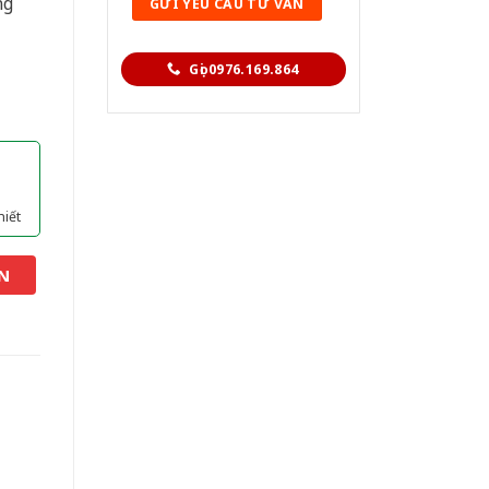
ng
Gọi 0976.169.864
hiết
N