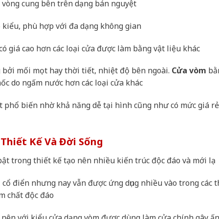
h vòng cung bên trên dạng bán nguyệt
o kiểu, phù hợp với đa dạng không gian
ó giá cao hơn các loại cửa được làm bằng vật liệu khác
bởi mối mọt hay thời tiết, nhiệt độ bên ngoài.
Cửa vòm
bằ
mốc do ngấm nước hơn các loại cửa khác
t phổ biến nhờ khả năng dễ tại hình cũng như có mức giá r
Thiết Kế Và Đời Sống
ật trong thiết kế tạo nên nhiều kiến trúc độc đáo và mới lạ
i cổ điển nhưng nay vẫn được ứng dụng nhiều vào trong các t
m chất độc đáo
n nên với kiểu cửa dạng vòm được dùng làm cửa chính gây ấ