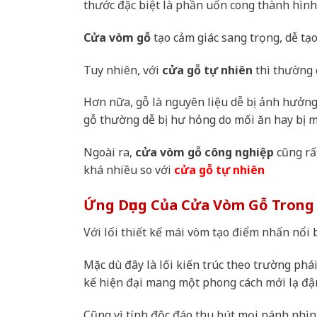
thước đặc biệt là phần uốn cong thành hìn
Cửa vòm gỗ
tạo cảm giác sang trọng, dễ tạ
Tuy nhiên, với
cửa gỗ tự nhiên
thì thường c
Hơn nữa, gỗ là nguyên liệu dễ bị ảnh hưởng 
gỗ thường dễ bị hư hỏng do mối ăn hay bị 
Ngoài ra,
cửa vòm gỗ công nghiệp
cũng rấ
khá nhiều so với
cửa gỗ tự nhiên
Ứng Dụng Của Cửa Vòm Gỗ Trong 
Với lối thiết kế mái vòm tạo điểm nhấn nổi b
Mặc dù đây là lối kiến trúc theo trường phá
kế hiện đại mang một phong cách mới lạ đậ
Cũng vì tính độc đáo thu hút mọi nánh nhì